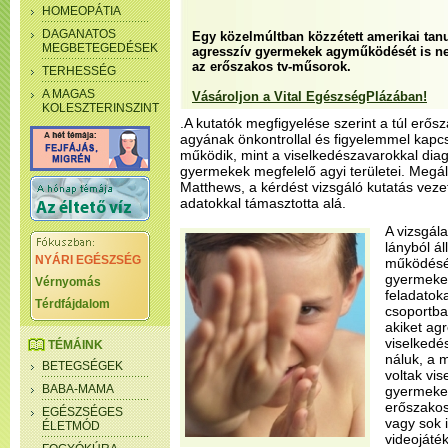
HOMEOPÁTIA
DAGANATOS
Egy közelmúltban közzétett amerikai ta
MEGBETEGEDÉSEK
agresszív gyermekek agyműködését is neg
az erőszakos tv-műsorok.
TERHESSÉG
A MAGAS
Vásároljon a Vital EgészségPlázában!
KOLESZTERINSZINT
.A kutatók megfigyelése szerint a túl er
agyának önkontrollal és figyelemmel kapc
működik, mint a viselkedészavarokkal diag
gyermekek megfelelő agyi területei. Megáll
Matthews, a kérdést vizsgáló kutatás vezet
adatokkal támasztotta alá.
A vizsgála
lányból á
NYÁRI EGÉSZSÉG
működését
gyermekek
Vérnyomás
feladatoka
Térdfájdalom
csoportba
akiket agr
viselkedé
TÉMÁINK
náluk, a 
BETEGSÉGEK
voltak vi
BABA-MAMA
gyermekek
erőszakos
EGÉSZSÉGES
vagy sok id
ÉLETMÓD
videojáté