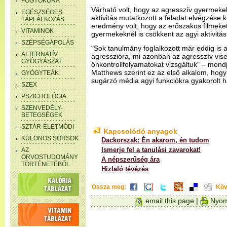
FOGYÓKÚRA
Várható volt, hogy az agresszív gyermeke
EGÉSZSÉGES
aktivitás mutatkozott a feladat elvégzése
TÁPLÁLKOZÁS
eredmény volt, hogy az erőszakos filmeke
VITAMINOK
gyermekeknél is csökkent az agyi aktivitás 
SZÉPSÉGÁPOLÁS
"Sok tanulmány foglalkozott már eddig is 
ALTERNATÍV
agresszióra, mi azonban az agresszív vise
GYÓGYÁSZAT
önkontrollfolyamatokat vizsgáltuk" – mondj
Matthews szerint ez az első alkalom, hogy
GYÓGYTEÁK
sugárzó média agyi funkciókra gyakorolt h
SZEX
PSZICHOLÓGIA
SZENVEDÉLY-
BETEGSÉGEK
SZTÁR-ÉLETMÓDI
Kapcsolódó anyagok
KÜLÖNÖS SORSOK
Dackorszak: Én akarom, én tudom
Ismerje fel a tanulási zavarokat!
AZ
ORVOSTUDOMÁNY
A népszerűség ára
TÖRTÉNETÉBŐL
Hizlaló tévézés
Ossza meg:
Köv
email this page
|
Nyom