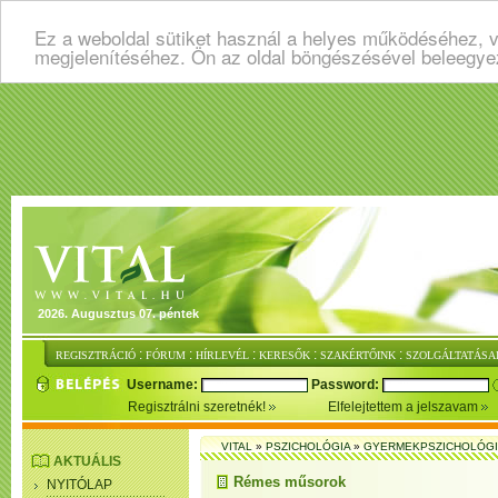
Ez a weboldal sütiket használ a helyes működéséhez, v
megjelenítéséhez. Ön az oldal böngészésével beleegye
2026. Augusztus 07. péntek
:
:
:
:
:
REGISZTRÁCIÓ
FÓRUM
HÍRLEVÉL
KERESŐK
SZAKÉRTŐINK
SZOLGÁLTATÁSA
Username:
Password:
Regisztrálni szeretnék!
Elfelejtettem a jelszavam
VITAL
»
PSZICHOLÓGIA
»
GYERMEKPSZICHOLÓG
AKTUÁLIS
Rémes műsorok
NYITÓLAP