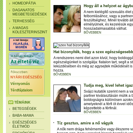
HOMEOPÁTIA
Hogy áll a helyzet az ágyb
DAGANATOS
A nem kielégítő szexuális élet
MEGBETEGEDÉSEK
felbomlásához, vagy a partner
feszültséghez. Minél tovább ál
TERHESSÉG
elmélyülnek, és kezelésük egy
A MAGAS
hosszadalmasabbá válhat.
KOLESZTERINSZINT
BŐVEBBEN
Hat bizonyíték, hogy a szex egészségesebb
A rendszeres nemi élet azon kívül, hogy boldoggá
egészségünket is szolgálja: fiatalon tart, segít a s
leküzdésében és még az agysejtek működését is
hozza.
BŐVEBBEN
NYÁRI EGÉSZSÉG
Vérnyomás
Tudja meg, kivel lehet iga
Térdfájdalom
Svájci kutatók szerint nem a 
partner kiválasztásán múlik a 
boldogságra különösen azoknak
TÉMÁINK
amelyeknél a férfi öt évvel idő
képzettebb a férfinál.
BETEGSÉGEK
BŐVEBBEN
BABA-MAMA
EGÉSZSÉGES
Tíz gesztus, amire a nő vágyik
ÉLETMÓD
A nők nem drága fehérneműre vagy ékszerre v