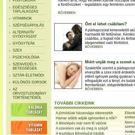
FOGYÓKÚRA
hanem arra, hogy verseket írjanak hozzájuk 
a fürdővizüket – legalábbis egy felmérés szerint
EGÉSZSÉGES
TÁPLÁLKOZÁS
BŐVEBBEN
VITAMINOK
Önt el lehet csábítani?
SZÉPSÉGÁPOLÁS
A párkapcsolat kimenetelét aká
ALTERNATÍV
harmadik fél feltűnése. Kérdés,
GYÓGYÁSZAT
csábítás, a foglalt nők és férf
idegenekkel való flörtölést.
GYÓGYTEÁK
BŐVEBBEN
SZEX
PSZICHOLÓGIA
Miért unják meg a szexet 
SZENVEDÉLY-
Szakértők szerint a párkapcso
BETEGSÉGEK
elveszítik a szex iránti érdekl
SZTÁR-ÉLETMÓDI
eltérő igények pedig gyakran v
elfogadják ezt a tényt, és tud
KÜLÖNÖS SORSOK
fenntartásán, elégedettebbek l
AZ
BŐVEBBEN
ORVOSTUDOMÁNY
TÖRTÉNETÉBŐL
TOVÁBBI CIKKEINK
A jómódúak házassága sikeresebb
Ellen
embe
Hamar alább adják igényeiket a nők?
Nem a
A félrelépés már nem fő válóok
szere
A szerelem vak és meg is szépít
Amiko
A leszbikus félrelépést inkább