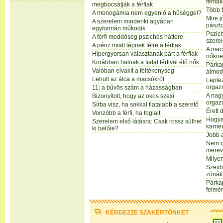
férfiak
megbocsátják a férfiak
Több 
A monogámia nem egyenlő a hűséggel?
Mire j
A szerelem mindenki agyában
pászt
egyformán működik
Pszich
A férfi meddőség pszichés háttere
szere
A pénz miatt lépnek félre a férfiak
A macs
Hipergyorsan választanak párt a férfiak
nőkne
Korábban halnak a fiatal férfival élő nők
Párkap
Valóban elvakít a féltékenység
álmod
Lehull az álca a macsókról
Leplez
orgaz
11: a bűvös szám a házasságban
A nagy
Bizonyított, hogy az okos szexi
orgaz
Sírba visz, ha sokkal fiatalabb a szerető
Érett 
Vonzóbb a férfi, ha foglalt
Hogyan
Szerelem első látásra: Csak rossz sülhet
karrie
ki belőle?
Jobb 
Nem cs
merev
Milye
Szexbi
zónák
Párkap
felmé
KÉRDEZZE SZAKÉRTŐNKET