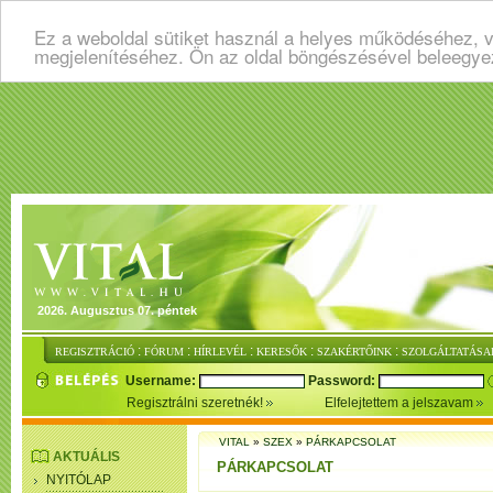
Ez a weboldal sütiket használ a helyes működéséhez, v
megjelenítéséhez. Ön az oldal böngészésével beleegye
2026. Augusztus 07. péntek
:
:
:
:
:
REGISZTRÁCIÓ
FÓRUM
HÍRLEVÉL
KERESŐK
SZAKÉRTŐINK
SZOLGÁLTATÁSA
Username:
Password:
Regisztrálni szeretnék!
Elfelejtettem a jelszavam
VITAL
»
SZEX
»
PÁRKAPCSOLAT
AKTUÁLIS
PÁRKAPCSOLAT
NYITÓLAP