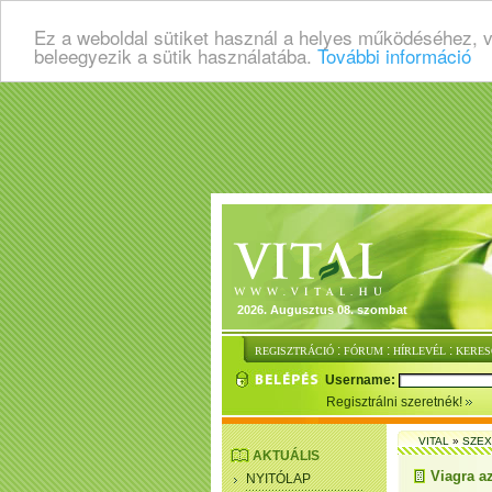
Ez a weboldal sütiket használ a helyes működéséhez, 
beleegyezik a sütik használatába.
További információ
2026. Augusztus 08. szombat
:
:
:
REGISZTRÁCIÓ
FÓRUM
HÍRLEVÉL
KERES
Username:
Regisztrálni szeretnék!
VITAL
»
SZEX
AKTUÁLIS
Viagra a
NYITÓLAP