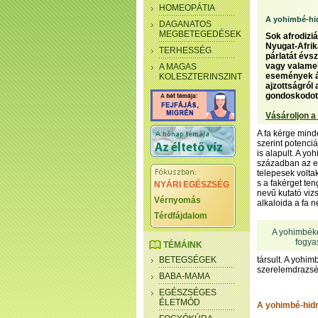
HOMEOPÁTIA
A yohimbé-hid
DAGANATOS
MEGBETEGEDÉSEK
Sok afrodiz
Nyugat-Afrik
TERHESSÉG
párlatát évs
vagy valamel
A MAGAS
események áll
KOLESZTERINSZINT
ajzottságról
gondoskodot
Vásároljon a
A fa kérge mind
szerint potenciá
is alapult. A y
században az e
telepesek volta
s a fakérget te
NYÁRI EGÉSZSÉG
nevű kutató viz
Vérnyomás
alkaloida a fa 
Térdfájdalom
A yohimbéké
fogya
TÉMÁINK
BETEGSÉGEK
társult. A yohimb
szerelemdrazsé
BABA-MAMA
EGÉSZSÉGES
ÉLETMÓD
A yohimbé-hidr