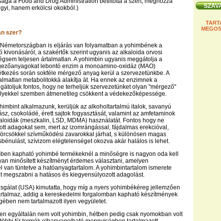
sága a Food and Drog Administration betiltotta a szert, méghozzá
yi, hanem erkölcsi okokból.)
TART
MEGOS
an szer?
Németországban is eljárás van folyamatban a yohimbének a
ó kivonásáról, a szakértők szerint ugyanis az alkaloida orvosi
gsem teljesen ártalmatlan. A yohimbin ugyanis meggátolja a
gezőanyagokat lebontó enzim a monoamino-oxidáz (MAO)
tkezés során sokféle mérgező anyag kerül a szervezetünkbe. A
lmatlan metabolitokká alakítja át. Ha ennek az enzimnek a
toljuk fontos, hogy ne terheljük szervezetünket olyan "mérgező"
lyekkel szemben átmenetileg csökkent a védekezőképessége.
mbint alkalmazunk, kerüljük az alkoholtartalmú italok, savanyú
sz, csokoládé, érett sajtok fogyasztását, valamint az amfetaminok
kaloidák (meszkalin, LSD, MDMA) használatát. Fontos hogy ne
ott adagokat sem, mert az izomrángással, fájdalmas erekcióval,
örcsökkel szívműködési zavarokkal járhat, s különösen magas
bénulást, szívizom elégtelenséget okozva akár halálos is lehet.
ben kapható yohimbé termékeknél a minőségre is nagyon oda kell
olyan minősített készítményt érdemes választani, amelyen
l van tüntetve a hatóanyagtartalom. A yohimbintartalom ismerete
t megszabni a hatásos és kiegyensúlyozott adagolást.
sgálat (USA) kimutatta, hogy míg a nyers yohimbékéreg jellemzően
artalmaz, addig a kereskedelmi forgalomban kapható készítmények
ében nem tartalmazott ilyen vegyületet.
en egyáltalán nem volt yohimbin, hétben pedig csak nyomokban volt