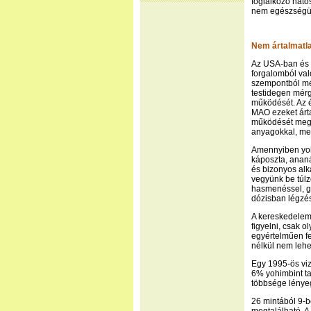
foglalkozó ható
nem egészségüg
Nem ártalmatl
Az USA-ban és 
forgalomból val
szempontból mé
testidegen mér
működését. Az é
MAO ezeket árta
működését meggá
anyagokkal, me
Amennyiben yohi
káposzta, ananá
és bizonyos al
vegyünk be túlz
hasmenéssel, g
dózisban légzés
A kereskedelem
figyelni, csak 
egyértelműen fe
nélkül nem lehe
Egy 1995-ös viz
6% yohimbint t
többsége lényeg
26 mintából 9-b