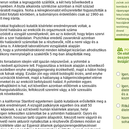
run voltak a legnagyobb szállítók, a két hely bővelkedett a
zsírok zsí
yekben. A tiszta alkaloida szintézise azonban a múlt század
bomlását 
váratott magára. Noha a kéregkivonatot előszeretettel fogyasztották a
tápanyago
ódot folytató körökben, a tudományos érdeklődés csak az 1960-as
felszívódá
t meg iránta.
Hatóanyag
hozzájárul
okkal foglalkozó kutatók kísérletei eredményesek voltak, a
testtömeg
klorid hatására az erekciók és orgazmusok száma
étrend
dott a vizsgált személyeknél, ám az is kiderült, hogy teljes szervi
eredmény
én a szer hatástalan. Pszichikai eredetű zavaroknál azonban
itív hatásokról számoltak be a résztvevők, nőtt a nemi vágy és a
ma is. A kiterjedt laboratóriumi vizsgálatok alapján
, hogy a yohimbéhidroklorid minden kétséget kizáróan afrodisztikus
PO
Ön elo
tékony mennyiségét a szakértők 5 mg-ban állapították meg.
összet
lis forradalom idején vált igazán népszerűvé, a yohimbé a
listáját
 kedvelt ajzószere lett. Fogyasztása a leírások alapján a következő
: kezdetben enyhe végtaggyengeség érzékelhető, majd a háton hideg
k futnak végig. Ezután jön egy oldott boldogító érzés, amit enyhe
Igen
ucinációk kísérnek, majd a hatóanyag a hátgerincidegeket elérve
élel
zerveket és az erekciót befolyásoló hatást. A yohimbin egyes
ethajtóként is hat, ezt követően azonban előtörnek a szexuális
Igen
 hangulatváltozás, felfokozott szerelmi vágy, a bőr szexuális
élel
ek növekedése.
és a
kozm
 a kaliforniai Stanford egyetemen újabb kutatások erősítették meg a
atok eredményeit. A vizsgált patkányok egyetlen óra alatt 50
Ritk
 képesek, s az ezt követő humán kísérletek alanyai, helyi
élel
 igen lelkesülten számoltak be a yohimbin hatásairól. Gyors és
iókról, hosszan tartó izgalmi állapotról, fokozott nemi vágyról és
Nem,
vető nemi aktusról nyilatkoztak a résztvevők (Érdekes módon az
soha
zététele után az Egyesül államok gyógyszerengedélyezéssel