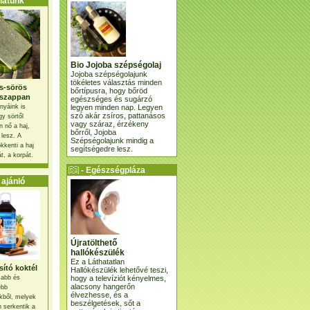
atunk
Bio Jojoba szépségolaj
Jojoba szépségolajunk
tökéletes választás minden
s-sörös
bőrtípusra, hogy bőröd
szappan
egészséges és sugárzó
legyen minden nap. Legyen
nyáink is
szó akár zsíros, pattanásos
gy sörtől
vagy száraz, érzékeny
 nő a haj,
bőrről, Jojoba
 lesz. A
Szépségolajunk mindig a
kkenti a haj
segítségedre lesz.
t, a korpát.
- Egészségpláza
ajánlatunk -
ajánló
Újratölthető
hallókészülék
Ez a Láthatatlan
ító koktél
Hallókészülék lehetővé teszi,
hogy a televíziót kényelmes,
osabb és
alacsony hangerőn
ebb
élvezhesse, és a
kből, melyek
beszélgetések, sőt a
 serkentik a