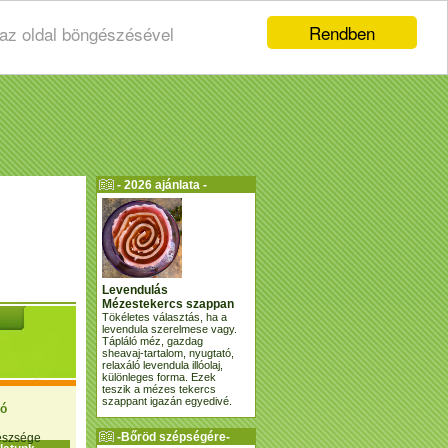
Rendben
 az oldal böngészésével
- 2026 ajánlata -
Levendulás
Mézestekercs szappan
Tökéletes választás, ha a
levendula szerelmese vagy.
Tápláló méz, gazdag
sheavaj-tartalom, nyugtató,
relaxáló levendula illóolaj,
különleges forma. Ezek
teszik a mézes tekercs
szappant igazán egyedivé.
ió
-Bőröd szépségére-
gészsége