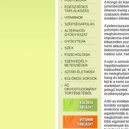
FOGYÓKÚRA
A Kongó és Kame
yohimbéültetvén
EGÉSZSÉGES
ötvenes éveiig 
TÁPLÁLKOZÁS
szabados életm
VITAMINOK
években élénkül
SZÉPSÉGÁPOLÁS
A potenciazavar
yohimbin-hidro
ALTERNATÍV
megháromszorozó
GYÓGYÁSZAT
impotencia eset
GYÓGYTEÁK
kifejezetten poz
nemi aktusok szá
SZEX
bebizonyosodott
hatású szer, ha
PSZICHOLÓGIA
SZENVEDÉLY-
A szer a szexuá
BETEGSÉGEK
hippitársadalom
hatásokkal jár
SZTÁR-ÉLETMÓDI
és meleghullámo
hang és képhall
KÜLÖNÖS SORSOK
fejt ki a nemi s
AZ
esetekben vizel
ORVOSTUDOMÁNY
jellegű érzetek:
TÖRTÉNETÉBŐL
érzékenységén
A 80-as években
korábbi vizsgál
erekcióra voltak
egyetemisták is
megbízható erekc
több egymást kö
eredmények köz