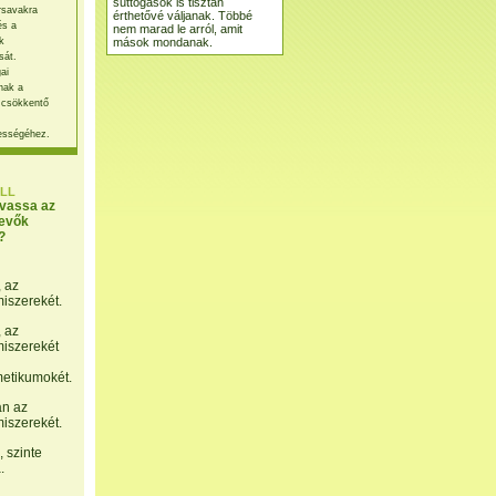
suttogások is tisztán
rsavakra
érthetővé váljanak. Többé
és a
nem marad le arról, amit
mások mondanak.
k
sát.
ai
nak a
 csökkentő
ességéhez.
LL
lvassa az
evők
?
, az
miszerekét.
, az
miszerekét
etikumokét.
án az
miszerekét.
 szinte
.