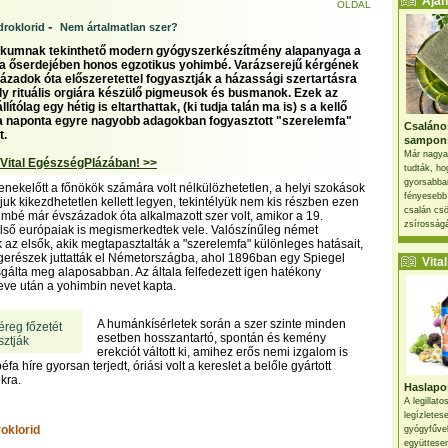
Ajánl
OLDAL
-
roklorid
Nem ártalmatlan szer?
iákumnak tekinthető modern gyógyszerkészítmény alapanyaga a
a őserdejében honos egzotikus yohimbé. Varázserejű kérgének
zázadok óta előszeretettel fogyasztják a házassági szertartásra
y rituális orgiára készülő pigmeusok és busmanok. Ezek az
ítólag egy hétig is eltarthattak, (ki tudja talán ma is) s a kellő
 a naponta egyre nagyobb adagokban fogyasztott "szerelemfa"
Csaláno
t.
sampon
Már nagya
 Vital EgészségPlázában! >>
tudták, ho
gyorsabban
enekelőtt a főnökök számára volt nélkülözhetetlen, a helyi szokások
fényesebb
juk kikezdhetetlen kellett legyen, tekintélyük nem kis részben ezen
csalán csö
ohimbé már évszázadok óta alkalmazott szer volt, amikor a 19.
zsírosságá
lső európaiak is megismerkedtek vele. Valószínűleg német
k az elsők, akik megtapasztalták a "szerelemfa" különleges hatásait,
ngerészek juttatták el Németországba, ahol 1896ban egy Spiegel
Vital 
sgálta meg alaposabban. Az általa felfedezett igen hatékony
neve után a yohimbin nevet kapta.
A humánkísérletek során a szer szinte minden
reg főzetét
esetben hosszantartó, spontán és kemény
sztják
erekciót váltott ki, amihez erős nemi izgalom is
éfa híre gyorsan terjedt, óriási volt a kereslet a belőle gyártott
kra.
Haslapos
A legillat
legízletes
oklorid
gyógyfűve
együttesen