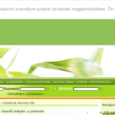
valamint személyre szabott tartalmak megjelenítéséhez. Ön
:
:
:
:
:
ŐK
SZAKÉRTŐINK
SZOLGÁLTATÁSAINK
HASZNOS CÍMEK
JÁTÉKOK
EGÉSZSÉGPLÁZA
Password:
SEARCH:
Elfelejtettem a jelszavam
»
SZERELMI VÁGYKELTŐK
Navigác
z őserdő mélyén: a yohimbé
A fül e
1 .