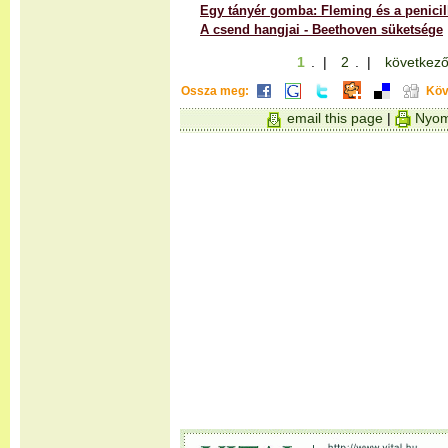
Egy tányér gomba: Fleming és a penicil
A csend hangjai - Beethoven süketsége
1
. |
2
. |
következő
Ossza meg:
Köv
email this page
|
Nyom