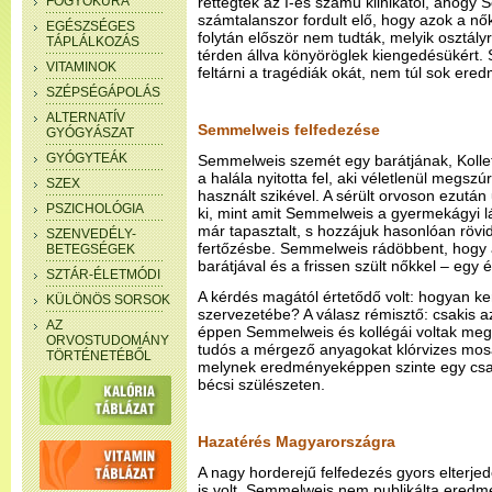
FOGYÓKÚRA
rettegtek az I-es számú klinikától, ahogy S
számtalanszor fordult elő, hogy azok a nő
EGÉSZSÉGES
folytán először nem tudták, melyik osztályr
TÁPLÁLKOZÁS
térden állva könyöröglek kiengedésükért.
VITAMINOK
feltárni a tragédiák okát, nem túl sok ere
SZÉPSÉGÁPOLÁS
ALTERNATÍV
Semmelweis felfedezése
GYÓGYÁSZAT
GYÓGYTEÁK
Semmelweis szemét egy barátjának, Kolle
a halála nyitotta fel, aki véletlenül megszú
SZEX
használt szikével. A sérült orvoson ezután
PSZICHOLÓGIA
ki, mint amit Semmelweis a gyermekágyi 
már tapasztalt, s hozzájuk hasonlóan rövid
SZENVEDÉLY-
fertőzésbe. Semmelweis rádöbbent, hogy 
BETEGSÉGEK
barátjával és a frissen szült nőkkel – egy
SZTÁR-ÉLETMÓDI
A kérdés magától értetődő volt: hogyan ke
KÜLÖNÖS SORSOK
szervezetébe? A válasz rémisztő: csakis a
AZ
éppen Semmelweis és kollégái voltak megann
ORVOSTUDOMÁNY
tudós a mérgező anyagokat klórvizes mosak
TÖRTÉNETÉBŐL
melynek eredményeképpen szinte egy csa
bécsi szülészeten.
Hazatérés Magyarországra
A nagy horderejű felfedezés gyors elterj
is volt. Semmelweis nem publikálta eredmé