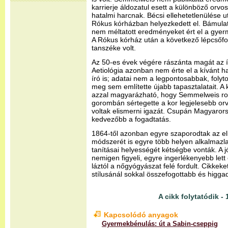
karrierje áldozatul esett a különböző orvos
hatalmi harcnak. Bécsi ellehetetlenülése
Rókus kórházban helyezkedett el. Bámulato
nem méltatott eredményeket ért el a gye
A Rókus kórház után a következő lépcsőfo
tanszéke volt.
Az 50-es évek végére rászánta magát az ír
Aetiológia azonban nem érte el a kívánt h
író is; adatai nem a legpontosabbak, folyt
meg sem említette újabb tapasztalatait. A
azzal magyarázható, hogy Semmelweis ros
gorombán sértegette a kor legjelesebb orvo
voltak elismerni igazát. Csupán Magyarors
kedvezőbb a fogadtatás.
1864-től azonban egyre szaporodtak az el
módszerét is egyre több helyen alkalmazla
tanításai helyességét kétségbe vonták. A 
nemigen figyeli, egyre ingerlékenyebb lett
láztól a nőgyógyászat felé fordult. Cikkeket
stílusánál sokkal összefogottabb és higg
A cikk folytatódik - 
Kapcsolódó anyagok
Gyermekbénulás: út a Sabin-cseppig