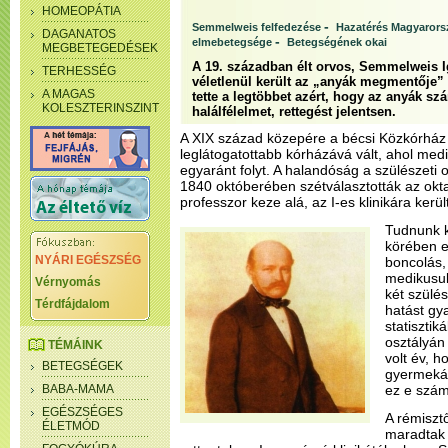
HOMEOPÁTIA
-
Semmelweis felfedezése
Hazatérés Magyarors
DAGANATOS
-
elmebetegsége
Betegségének okai
MEGBETEGEDÉSEK
A 19. században élt orvos, Semmelweis 
TERHESSÉG
véletlenül került az „anyák megmentője” 
A MAGAS
tette a legtöbbet azért, hogy az anyák sz
KOLESZTERINSZINT
halálfélelmet, rettegést jelentsen.
A XIX század közepére a bécsi Közkórház
leglátogatottabb kórházává vált, ahol me
egyaránt folyt. A halandóság a szülészeti
1840 októberében szétválasztották az okta
professzor keze alá, az I-es klinikára kerü
Tudnunk k
körében e
NYÁRI EGÉSZSÉG
boncolás,
medikusuk
Vérnyomás
két szülé
Térdfájdalom
hatást gy
statiszti
osztályán
TÉMÁINK
volt év, 
BETEGSÉGEK
gyermekág
BABA-MAMA
ez e szám
EGÉSZSÉGES
A rémiszt
ÉLETMÓD
maradtak 