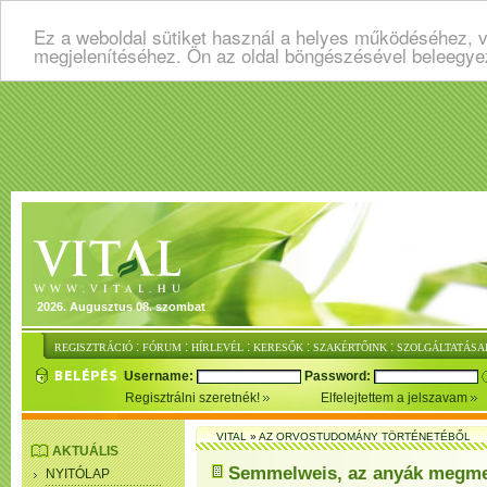
Ez a weboldal sütiket használ a helyes működéséhez, v
megjelenítéséhez. Ön az oldal böngészésével beleegye
2026. Augusztus 08. szombat
:
:
:
:
:
REGISZTRÁCIÓ
FÓRUM
HÍRLEVÉL
KERESŐK
SZAKÉRTŐINK
SZOLGÁLTATÁSA
Username:
Password:
Regisztrálni szeretnék!
Elfelejtettem a jelszavam
VITAL
»
AZ ORVOSTUDOMÁNY TÖRTÉNETÉBŐL
AKTUÁLIS
Semmelweis, az anyák megme
NYITÓLAP