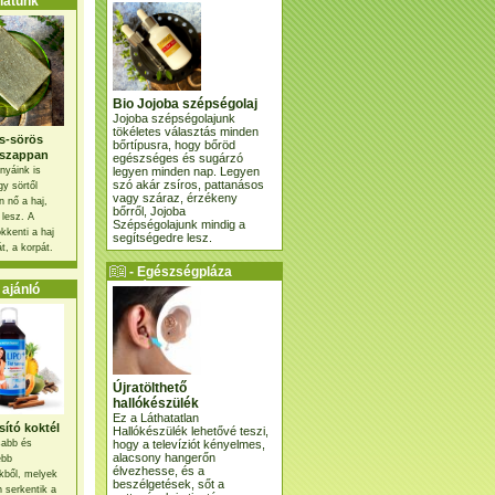
atunk
Bio Jojoba szépségolaj
Jojoba szépségolajunk
tökéletes választás minden
s-sörös
bőrtípusra, hogy bőröd
szappan
egészséges és sugárzó
legyen minden nap. Legyen
nyáink is
szó akár zsíros, pattanásos
gy sörtől
vagy száraz, érzékeny
 nő a haj,
bőrről, Jojoba
 lesz. A
Szépségolajunk mindig a
kkenti a haj
segítségedre lesz.
t, a korpát.
- Egészségpláza
ajánlatunk -
ajánló
Újratölthető
hallókészülék
Ez a Láthatatlan
ító koktél
Hallókészülék lehetővé teszi,
hogy a televíziót kényelmes,
osabb és
alacsony hangerőn
ebb
élvezhesse, és a
kből, melyek
beszélgetések, sőt a
 serkentik a