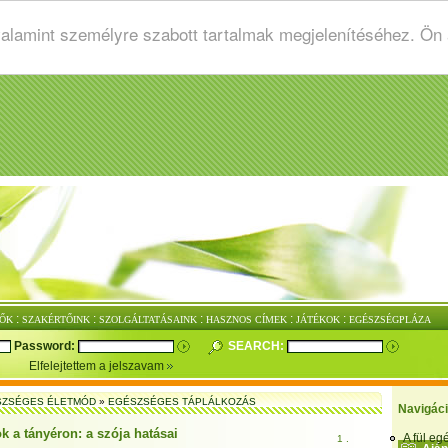
valamint személyre szabott tartalmak megjelenítéséhez. Ön
:
:
:
:
:
ŐK
SZAKÉRTŐINK
SZOLGÁLTATÁSAINK
HASZNOS CÍMEK
JÁTÉKOK
EGÉSZSÉGPLÁZA
Password:
SEARCH:
Elfelejtettem a jelszavam
SZSÉGES ÉLETMÓD
»
EGÉSZSÉGES TÁPLÁLKOZÁS
Navigác
 a tányéron: a szója hatásai
A fül e
1 .