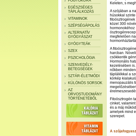
FOGYÓKÚRA
Keleten, s megh
EGÉSZSÉGES
A szójában a na
TÁPLÁLKOZÁS
húsokkal szinte 
VITAMINOK
fitoösztrogének
közel 300 növén
SZÉPSÉGÁPOLÁS
hormonokéhoz (a
ösztrogénrecept
ALTERNATÍV
megfelelően na
GYÓGYÁSZAT
hormonháztartá
GYÓGYTEÁK
A fitoösztrogén
SZEX
harcban. Növeli
csökkentik génm
PSZICHOLÓGIA
Hormonális hatá
SZENVEDÉLY-
kezelésében is.
BETEGSÉGEK
nőkben mindenek
táplálékkal a s
SZTÁR-ÉLETMÓDI
kórkép kialakul
menopauzális t
KÜLÖNÖS SORSOK
megelőzésében 
AZ
érelmeszesedés
ORVOSTUDOMÁNY
TÖRTÉNETÉBŐL
Fitoösztrogén t
cinket, valamin
és a máj működé
amelyek mind e
szerepet.
A szójafogyasz