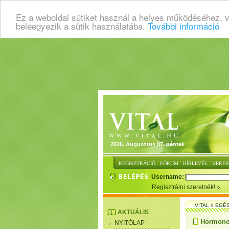
Ez a weboldal sütiket használ a helyes működéséhez, 
beleegyezik a sütik használatába.
További információ
2026. Augusztus 07. péntek
:
:
:
REGISZTRÁCIÓ
FÓRUM
HÍRLEVÉL
KERES
Username:
Regisztrálni szeretnék!
VITAL
»
EGÉ
AKTUÁLIS
Hormonok
NYITÓLAP