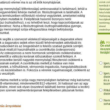
atározó elemei ma is az ott élők konyhájának.
zsírok zsí
bomlását 
gy mennyiségű létfontosságú aminosavakat is tartalmazó, tehát a
tápanyago
egyenértékű fehérje mellett ún. fitoösztrogének is találhatók. A
felszívódá
 a természetben előforduló növényi vegyületek, amelyeket eddig
Hatóanyag
yben mutattak ki. Felépítésük hasonló bizonyos nemi
hozzájárul
z ösztradiolhoz), s ez lehetővé teszi, hogy kapcsolódjanak az
testtömeg
orokhoz. Noha a fitoösztrogének ösztrogénaktivitása gyenge,
étrend
gy mennyiségű szója elfogyasztása mégis befolyásolja
eredmény
sunkat.
ek segítik a szervezet védekező képességét a daganatok elleni
k a daganatos sejtek ellen küzdő fehérvérsejtek aktivitását és
PO
Ön elo
utációkért és az öregedésért is felelős szabad gyökök szintjét.
összet
suk miatt jól használhatók a csontritkulás (osteoporosis)
listáját
 Az osteoporosis a nemi hormonok szintjének csökkenésekor,
előtt a változás korának időszakában szokott fellépni. A
zervezetbe kerülő nagyobb mennyiségű fitoszteroid csökkenti a
ásának esélyét. A csontritkulás mellett jó hatása van más
Igen
ünetek, a hőhullámok, vérnyomás-ingadozás, hangulatváltozások
élel
és kezelésében is. Fokozza a vérerek rugalmasságát, csökkenti az
Igen
 veszélyét.
élel
artalma mellett a szója nagy mennyiségben tartalmaz még kalciumot,
és a
t B-vitaminokat, mindenekelőtt B12-vitamint. Jó hatással van az agy
kozm
sére, mivel sok olyan összetevő található benne (például a lecitin)
zen szervek sejtmembránjainak felépítésében játszanak fontos
Ritk
élel
Nem,
soha
tás árnyoldalai