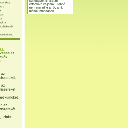
suttogások is tisztán
rsavakra
érthetővé váljanak. Többé
és a
nem marad le arról, amit
mások mondanak.
k
sát.
ai
nak a
 csökkentő
ességéhez.
LL
lvassa az
evők
?
, az
miszerekét.
, az
miszerekét
etikumokét.
án az
miszerekét.
 szinte
.