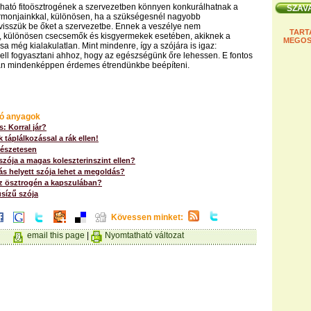
lható fitoösztrogének a szervezetben könnyen konkurálhatnak a
rmonjainkkal, különösen, ha a szükségesnél nagyobb
isszük be őket a szervezetbe. Ennek a veszélye nem
TART
, különösen csecsemők és kisgyermekek esetében, akiknek a
MEGOS
a még kialakulatlan. Mint mindenre, így a szójára is igaz:
ell fogyasztani ahhoz, hogy az egészségünk őre lehessen. E fontos
an mindenképpen érdemes étrendünkbe beépíteni.
ó anyagok
s: Korral jár?
táplálkozással a rák ellen!
mészetesen
szója a magas koleszterinszint ellen?
s helyett szója lehet a megoldás?
az ösztrogén a kapszulában?
úsízű szója
Kövessen minket:
email this page
|
Nyomtatható változat