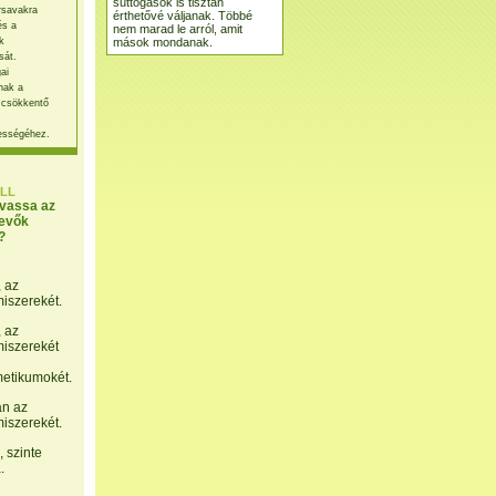
suttogások is tisztán
rsavakra
érthetővé váljanak. Többé
és a
nem marad le arról, amit
mások mondanak.
k
sát.
ai
nak a
 csökkentő
ességéhez.
LL
lvassa az
evők
?
, az
miszerekét.
, az
miszerekét
etikumokét.
án az
miszerekét.
 szinte
.