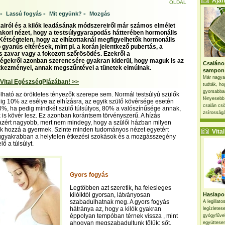
Ajánl
OLDAL
-
-
-
Lassú fogyás
Mit együnk?
Mozgás
kairól és a kilók leadásának módszereiről már számos elmélet
yakori nézet, hogy a testsúlygyarapodás hátterében hormonális
 Kétségtelen, hogy az elhízottaknál megfigyelhetők hormonális
 gyanús eltérések, mint pl. a korán jelentkező pubertás, a
 zavar vagy a fokozott szőrösödés. Ezekről a
égekről azonban szerencsére gyakran kiderül, hogy maguk is az
Csaláno
tkezményei, annak megszűntével a tünetek elmúlnak.
sampon
Már nagya
 Vital EgészségPlázában! >>
tudták, ho
gyorsabban
ható az örökletes tényezők szerepe sem. Normál testsúlyú szülők
fényesebb
g 10% az esélye az elhízásra, az egyik szülő kövérsége esetén
csalán csö
%, ha pedig mindkét szülő túlsúlyos, 80% a valószínűsége annak,
zsírosságá
is kövér lesz. Ez azonban korántsem törvényszerű. A hízás
azért nagyobb, mert nem mindegy, hogy a szülői házban milyen
ik hozzá a gyermek. Szinte minden tudományos nézet egyetért
Vital 
ggyakrabban a helytelen étkezési szokások és a mozgásszegény
lő a túlsúlyt.
Gyors fogyás
Legtöbben azt szeretik, ha felesleges
kilóiktól gyorsan, látványosan
Haslapos
szabadulhatnak meg. A gyors fogyás
A legillat
hátránya az, hogy a kilók gyakran
legízletes
éppolyan tempóban térnek vissza , mint
gyógyfűve
ahogyan megszabadultunk tőlük; sőt,
együttesen