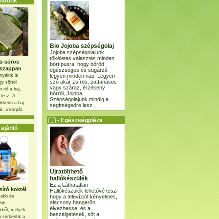
atunk
Bio Jojoba szépségolaj
Jojoba szépségolajunk
tökéletes választás minden
s-sörös
bőrtípusra, hogy bőröd
szappan
egészséges és sugárzó
legyen minden nap. Legyen
nyáink is
szó akár zsíros, pattanásos
gy sörtől
vagy száraz, érzékeny
 nő a haj,
bőrről, Jojoba
 lesz. A
Szépségolajunk mindig a
kkenti a haj
segítségedre lesz.
t, a korpát.
- Egészségpláza
ajánlatunk -
ajánló
Újratölthető
hallókészülék
Ez a Láthatatlan
ító koktél
Hallókészülék lehetővé teszi,
hogy a televíziót kényelmes,
osabb és
alacsony hangerőn
ebb
élvezhesse, és a
kből, melyek
beszélgetések, sőt a
 serkentik a