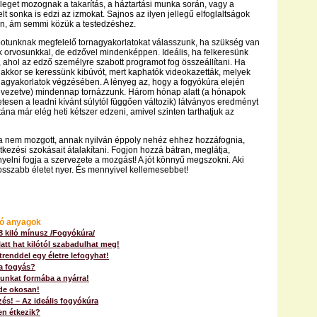
 eleget mozognak a takarítás, a háztartási munka során, vagy a
lt sonka is edzi az izmokat. Sajnos az ilyen jellegű elfoglaltságok
an, ám semmi közük a testedzéshez.
potunknak megfelelő tornagyakorlatokat válasszunk, ha szükség van
nk orvosunkkal, de edzővel mindenképpen. Ideális, ha felkeresünk
 ahol az edző személyre szabott programot fog összeállítani. Ha
 akkor se keressünk kibúvót, mert kaphatók videokazetták, melyek
nagyakorlatok végzésében. A lényeg az, hogy a fogyókúra elején
evezetve) mindennap tornázzunk. Három hónap alatt (a hónapok
esen a leadni kívánt súlytól függően változik) látványos eredményt
tána már elég heti kétszer edzeni, amivel szinten tarthatjuk az
ta nem mozgott, annak nyilván éppoly nehéz ehhez hozzáfognia,
tkezési szokásait átalakítani. Fogjon hozzá bátran, meglátja,
elni fogja a szervezete a mozgást! A jót könnyű megszokni. Aki
 hosszabb életet nyer. És mennyivel kellemesebbet!
ó anyagok
 8 kiló mínusz /Fogyókúra/
att hat kilótól szabadulhat meg!
trenddel egy életre lefogyhat!
 a fogyás?
nkat formába a nyárra!
de okosan!
zés! – Az ideális fogyókúra
n étkezik?