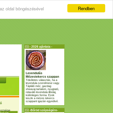
Rendben
 az oldal böngészésével
- 2026 ajánlata -
Levendulás
Mézestekercs szappan
Tökéletes választás, ha a
levendula szerelmese vagy.
Tápláló méz, gazdag
sheavaj-tartalom, nyugtató,
relaxáló levendula illóolaj,
különleges forma. Ezek
teszik a mézes tekercs
szappant igazán egyedivé.
ió
-Bőröd szépségére-
gészsége