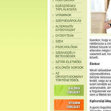
FOGYÓKÚRA
EGÉSZSÉGES
TÁPLÁLKOZÁS
VITAMINOK
SZÉPSÉGÁPOLÁS
ALTERNATÍV
GYÓGYÁSZAT
GYÓGYTEÁK
ilyenkor, hogy 
SZEX
raktározza a zsí
PSZICHOLÓGIA
többet hízunk v
ellenére mégis 
SZENVEDÉLY-
valamint azt, h
BETEGSÉGEK
követi.
SZTÁR-ÉLETMÓDI
Életkor
KÜLÖNÖS SORSOK
Minél idősebbe
AZ
súlyvesztéshez
ORVOSTUDOMÁNY
bőrünk ráncossá
TÖRTÉNETÉBŐL
testét, vagy az 
ezért simább az
arányosabb, ám 
a fogyásnak va
sem a fittebb t
Egészségi álla
A gyors fogyókúr