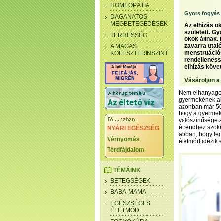
HOMEOPÁTIA
Gyors fogyás
DAGANATOS
MEGBETEGEDÉSEK
Az elhízás o
született. G
TERHESSÉG
okok állnak.
zavarra utaló
A MAGAS
menstruációs
KOLESZTERINSZINT
rendelleness
elhízás köve
Vásároljon a
Nem elhanyagol
gyermekének ali
azonban már 50
hogy a gyermek 
valószínűsége 
étrendhez szok
NYÁRI EGÉSZSÉG
abban, hogy le
Vérnyomás
életmód idézik e
Térdfájdalom
TÉMÁINK
BETEGSÉGEK
BABA-MAMA
EGÉSZSÉGES
ÉLETMÓD