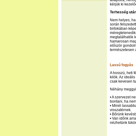
állapotra, neho
kérjük ki kezel
Terhesség utá
Nem helyes, ha
során felszedett
birtokában képe
méregtelenedik 
megtalálhatók le
hamarosan maguk
először gondoln
természetesen a
Lassú fogyás
A hosszú, heti f
kilók. Az ideáli
csak kevesen tu
Néhány meggyőző
• A szervezet n
bontani, ha nem
• Minél lassabb
visszatérnek.
• Bőrünk kevésb
• Van időnk arr
nézhetünk tükö