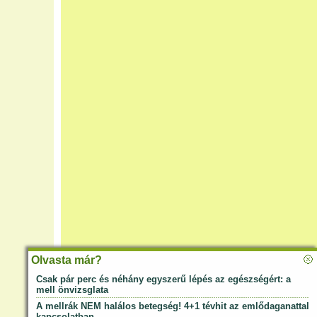
Olvasta már?
Csak pár perc és néhány egyszerű lépés az egészségért: a
mell önvizsglata
A mellrák NEM halálos betegség! 4+1 tévhit az emlődaganattal
kapcsolatban