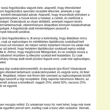
r lassú fogyókúrába vágunk bele, alapvető, hogy étrendünket
gyors fogyókúrákra speciális receptek léteznek, amelyek a nap
konkrét ételajánlatot adnak. Alapvető, hogy részesítsük előnyben a
gyümölcsöket, a húsok közül a halakat, a csirkét, és mellőzük a
ességet. Óvakodjunk az olyan diétáktól, amelyek nagyon kevés
amint tartalmaznak; vitaminhiányos állapotban könnyen kialakulhatnak
ségek. A fogyókúrák alatt mindenképpen javasolt a
nyek fokozott szedése.
 távú fogyókúrákra is, itt annyi a különbség, hogy általában nincs
t, csak az egészséges és mértékletes táplálkozás szabályait kell
nnyű ezt mondani, de milyen nehéz betartani! Hiszen ha valaki már
 az azt jelenti, hogy helytelen táplálkozási szokásait egész eddigi
otta ki. Ahhoz, hogy megőrizzük fittségünket, és ne szedjük vissza a
 hátralévő részében új étkezési szokást kell kialakítani. Ez csak
néhány hónap alatt ismét jóízűen fogunk enni, csak már egészséges,
eket.
g régi szakácskönyveinktől, és tanuljunk újra főzni! Vásároljunk
ges ételeket tartalmazó szakácskönyveket, és vegyük sorra, mi felel
. Meglátjuk, milyen sok finom étel szerepel az egészségesek között
ilága hasonlít a régi receptekre. Elég naponta háromszor étkezni, az
tendő aránya a következő: reggeli 25%, ebéd 50%, vacsora 25%.
ár ne együnk.
en mozgás nélkül. Ez sokaknak rossz hír, mert lehet, hogy már évek
k egyetlen percet sem, esetleg csak a busz után szaladva. Vannak,