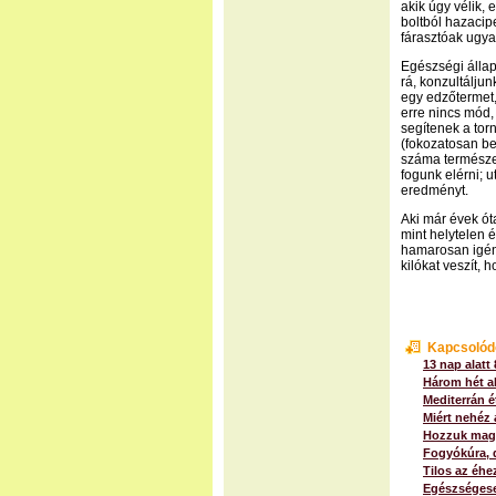
akik úgy vélik,
boltból hazacipe
fárasztóak ugy
Egészségi álla
rá, konzultálju
egy edzőtermet,
erre nincs mód,
segítenek a tor
(fokozatosan b
száma természet
fogunk elérni; u
eredményt.
Aki már évek ó
mint helytelen é
hamarosan igény
kilókat veszít,
Kapcsolód
13 nap alatt
Három hét al
Mediterrán é
Miért nehéz
Hozzuk magu
Fogyókúra, 
Tilos az éhe
Egészségese