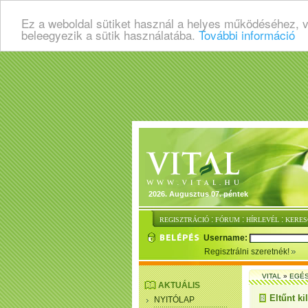
Ez a weboldal sütiket használ a helyes működéséhez, 
beleegyezik a sütik használatába.
További információ
2026. Augusztus 07. péntek
:
:
:
REGISZTRÁCIÓ
FÓRUM
HÍRLEVÉL
KERES
Username:
Regisztrálni szeretnék!
VITAL
»
EGÉ
AKTUÁLIS
Eltűnt k
NYITÓLAP