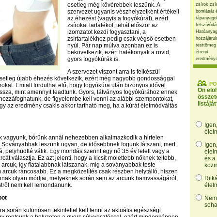
esetleg még kövérebbek leszünk. A
zsírok zsí
szervezet ugyanis vészhelyzetként értékeli
bomlását 
az éhezést (vagyis a fogyókúrát), ezért
tápanyago
zsírokat tartalékol, tehát először az
felszívódá
izomzatot kezdi fogyasztani, a
Hatóanyag
zsírtartalékhoz pedig csak végső esetben
hozzájárul
nyúl. Pár nap múlva azonban ez is
testtömeg
bekövetkezik, ezért hatékonyak a rövid,
étrend
gyors fogyókúrák is.
eredmény
A szervezet viszont arra is felkészül
esetleg újabb éhezés következik, ezért még nagyobb gondossággal
PO
rokat. Emiatt fordulhat elő, hogy fogyókúra után bizonyos idővel
Ön elo
issza, mint amennyit leadtunk. Gyors, látványos fogyókúrához ennek
összet
hozzáfoghatunk, de figyelembe kell venni az alábbi szempontokat,
listáját
ogy az eredmény csakis akkor tartható meg, ha a kúrát életmódváltás
Igen
élel
k vagyunk, bőrünk annál nehezebben alkalmazkodik a hirtelen
. Soványabbak leszünk ugyan, de idősebbnek fogunk látszani, mert
Igen
, petyhüdtté válik. Egy mondás szerint egy nő 35 év felett vagy a
élel
arcát választja. Ez azt jelenti, hogy a kicsit molettebb nőknek teltebb,
és a
 arcuk, így fiatalabbnak látszanak, míg a soványabbak teste
kozm
arcuk ráncosabb. Ez a megközelítés csak részben helytálló, hiszen
nnak olyan módjai, melyeknek során sem az arcunk hamvasságáról,
Ritk
estről nem kell lemondanunk.
élel
pot
Nem,
soha
a során különösen tekintettel kell lenni az aktuális egészségi