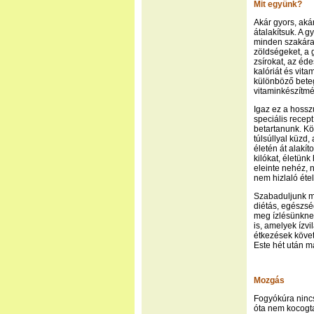
Mit együnk?
Akár gyors, aká
átalakítsuk. A 
minden szakára 
zöldségeket, a 
zsírokat, az éd
kalóriát és vit
különböző beteg
vitaminkészítmé
Igaz ez a hosszú
speciális recep
betartanunk. Kö
túlsúllyal küzd,
életén át alakít
kilókat, életünk
eleinte nehéz, 
nem hizlaló étel
Szabaduljunk me
diétás, egészsé
meg ízlésünknek
is, amelyek ízv
étkezések köve
Este hét után m
Mozgás
Fogyókúra nincs
óta nem kocogta