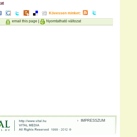
zat
Kövessen minket:
email this page
|
Nyomtatható változat
IMPRESSZUM