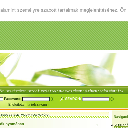
valamint személyre szabott tartalmak megjelenítéséhez. Ön
:
:
:
:
:
ŐK
SZAKÉRTŐINK
SZOLGÁLTATÁSAINK
HASZNOS CÍMEK
JÁTÉKOK
EGÉSZSÉGPLÁZA
Password:
SEARCH:
Elfelejtettem a jelszavam
SZSÉGES ÉLETMÓD
»
FOGYÓKÚRA
Navigác
ilók nyomában
A fül e
1 .