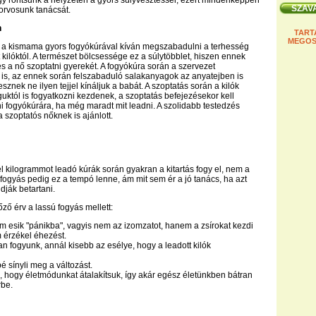
gy rontsunk a helyzeten a gyors súlyvesztéssel, ezért mindenképpen
őorvosunk tanácsát.
n
TART
MEGOS
 a kismama gyors fogyókúrával kíván megszabadulni a terhesség
 kilóktól. A természet bölcsessége ez a súlytöbblet, hiszen ennek
s a nő szoptatni gyerekét. A fogyókúra során a szervezet
is, az ennek során felszabaduló salakanyagok az anyatejben is
sznek ne ilyen tejjel kínáljuk a babát. A szoptatás során a kilók
tól is fogyatkozni kezdenek, a szoptatás befejezésekor kell
i fogyókúrára, ha még maradt mit leadni. A szolidabb testedzés
 szoptatós nőknek is ajánlott.
él kilogrammot leadó kúrák során gyakran a kitartás fogy el, nem a
s fogyás pedig ez a tempó lenne, ám mit sem ér a jó tanács, ha azt
dják betartani.
 érv a lassú fogyás mellett:
em esik "pánikba", vagyis nem az izomzatot, hanem a zsírokat kezdi
 érzékel éhezést.
an fogyunk, annál kisebb az esélye, hogy a leadott kilók
é sínyli meg a változást.
a, hogy életmódunkat átalakítsuk, így akár egész életünkben bátran
rbe.