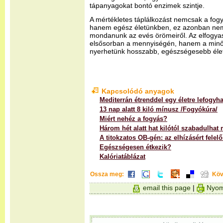
tápanyagokat bontó enzimek szintje.
A mértékletes táplálkozást nemcsak a fogy
hanem egész életünkben, ez azonban nem j
mondanunk az evés örömeiről. Az elfogya
elsősorban a mennyiségén, hanem a minős
nyerhetünk hosszabb, egészségesebb élet
Kapcsolódó anyagok
Mediterrán étrenddel egy életre lefogyha
13 nap alatt 8 kiló mínusz /Fogyókúra/
Miért nehéz a fogyás?
Három hét alatt hat kilótól szabadulhat
A titokzatos OB-gén: az elhízásért felel
Egészségesen étkezik?
Kalóriatáblázat
Ossza meg:
Köv
email this page
|
Nyom