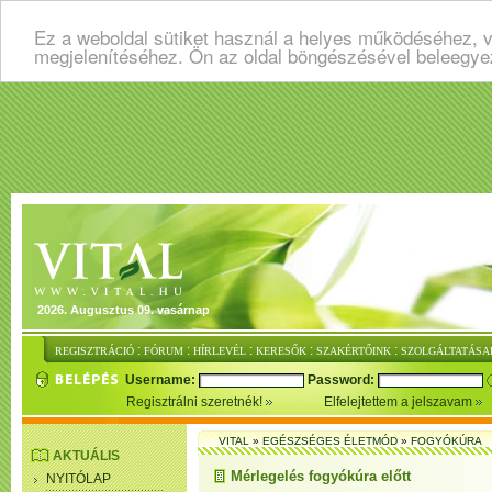
Ez a weboldal sütiket használ a helyes működéséhez, v
megjelenítéséhez. Ön az oldal böngészésével beleegye
2026. Augusztus 09. vasárnap
:
:
:
:
:
REGISZTRÁCIÓ
FÓRUM
HÍRLEVÉL
KERESŐK
SZAKÉRTŐINK
SZOLGÁLTATÁSA
Username:
Password:
Regisztrálni szeretnék!
Elfelejtettem a jelszavam
VITAL
»
EGÉSZSÉGES ÉLETMÓD
»
FOGYÓKÚRA
AKTUÁLIS
Mérlegelés fogyókúra előtt
NYITÓLAP