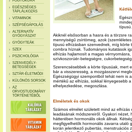
FOGYÓKÚRA
EGÉSZSÉGES
Kétfél
TÁPLÁLKOZÁS
Egész
VITAMINOK
mindeg
SZÉPSÉGÁPOLÁS
típusú.
ALTERNATÍV
Akiknél elsősorban a hasra és a törzsre r
GYÓGYÁSZAT
mennyiségű zsírtömeg, azok (szemléletes 
GYÓGYTEÁK
típusú elhízásban szenvednek, míg körte t
combra híznak. Tudományos kutatások iga
SZEX
elhízás hajlamosít a magas vérnyomásra, 
PSZICHOLÓGIA
szívkoszorúér-betegségre, cukorbetegségr
SZENVEDÉLY-
Szerencsésebbek a körte típusúak, mert ez
BETEGSÉGEK
bár a visszeresség, a mozgásszervi megb
SZTÁR-ÉLETMÓDI
Egészségügyi szempontból tehát nem is a
KÜLÖNÖS SORSOK
mértékű az elhízás, sokkal lényegesebb a 
elhelyezkedése, megoszlása.
AZ
ORVOSTUDOMÁNY
TÖRTÉNETÉBŐL
Elméletek és okok
Számos elmélet született mind az elhízás o
leadásának módszereiről. Gyakori nézet, 
hátterében hormonális okok állnak. Kétség
megfigyelhetők hormonális zavarra utaló g
korán jelentkező pubertás, menstruációs z