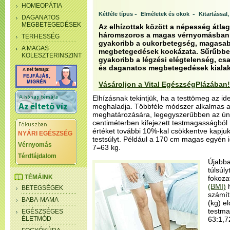
HOMEOPÁTIA
-
-
Kétféle típus
Elméletek és okok
Kitartással
DAGANATOS
MEGBETEGEDÉSEK
Az elhízottak között a népesség átla
háromszoros a magas vérnyomásban 
TERHESSÉG
gyakoribb a cukorbetegség, magasabb
A MAGAS
megbetegedések kockázata. Sűrűbben
KOLESZTERINSZINT
gyakoribb a légzési elégtelenség, cs
és daganatos megbetegedések kialak
Vásároljon a Vital EgészségPlázában!
Elhízásnak tekintjük, ha a testtömeg az id
meghaladja. Többféle módszer alkalmas az
meghatározására, legegyszerűbben az ún.
centiméterben kifejezett testmagasságból 
értéket további 10%-kal csökkentve kapju
NYÁRI EGÉSZSÉG
testsúlyt. Például a 170 cm magas egyén i
Vérnyomás
7=63 kg.
Térdfájdalom
Újabba
túlsúly
TÉMÁINK
fokoza
(BMI)
h
BETEGSÉGEK
számít
BABA-MAMA
(kg) el
testma
EGÉSZSÉGES
ÉLETMÓD
63:1,7