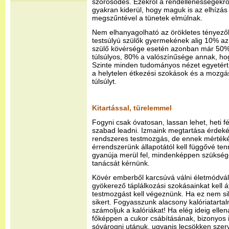
szőrösödés. Ezekről a rendellenességekr
gyakran kiderül, hogy maguk is az elhízá
megszűntével a tünetek elmúlnak.
Nem elhanyagolható az örökletes tényez
testsúlyú szülők gyermekének alig 10% az 
szülő kövérsége esetén azonban már 50%,
túlsúlyos, 80% a valószínűsége annak, hog
Szinte minden tudományos nézet egyetér
a helytelen étkezési szokások és a mozgá
túlsúlyt.
Kitartással, türelemmel
Fogyni csak óvatosan, lassan lehet, heti 
szabad leadni. Izmaink megtartása érdeké
rendszeres testmozgás, de ennek mértékét
érrendszerünk állapotától kell függővé ten
gyanúja merül fel, mindenképpen szükség
tanácsát kérnünk.
Kövér emberből karcsúvá válni életmódvál
gyökerező táplálkozási szokásainkat kell 
testmozgást kell végeznünk. Ha ez nem si
sikert. Fogyasszunk alacsony kalóriatarta
számoljuk a kalóriákat! Ha elég ideig ellenál
főképpen a cukor csábításának, bizonyos 
sóvárogni utánuk, ugyanis lecsökken szer