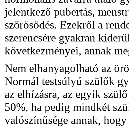
jelentkező pubertás, menst
szőrösödés. Ezekről a rend
szerencsére gyakran kiderü
következményei, annak meg
Nem elhanyagolható az örö
Normál testsúlyú szülők g
az elhízásra, az egyik szü
50%, ha pedig mindkét szül
valószínűsége annak, hogy 