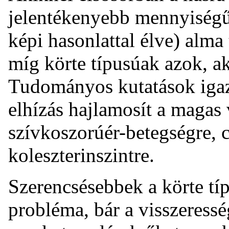
jelentékenyebb mennyiségű 
képi hasonlattal élve) alma
míg körte típusúak azok, a
Tudományos kutatások igaz
elhízás hajlamosít a magas
szívkoszorúér-betegségre, 
koleszterinszintre.
Szerencsésebbek a körte típ
probléma, bár a visszeress