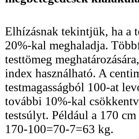
Elhízásnak tekintjük, ha a t
20%-kal meghaladja. Többfé
testtömeg meghatározására,
index használható. A centim
testmagasságból 100-at lev
további 10%-kal csökkentv
testsúlyt. Például a 170 cm
170-100=70-7=63 kg.