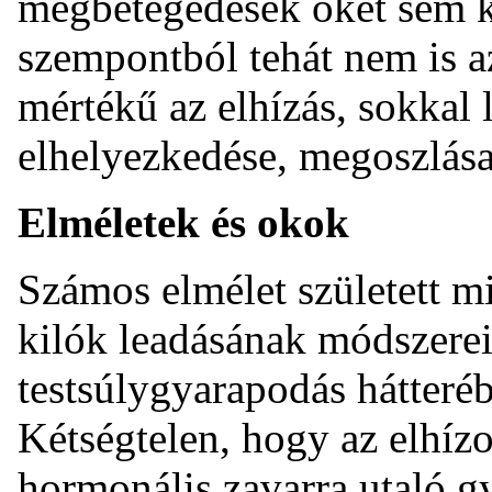
megbetegedések őket sem k
szempontból tehát nem is a
mértékű az elhízás, sokkal 
elhelyezkedése, megoszlása
Elméletek és okok
Számos elmélet született mi
kilók leadásának módszerei
testsúlygyarapodás hátteré
Kétségtelen, hogy az elhíz
hormonális zavarra utaló gy