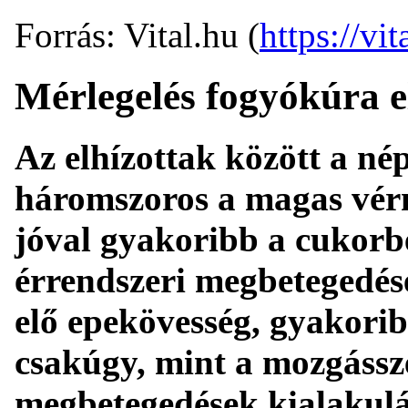
Forrás: Vital.hu (
https://vit
Mérlegelés fogyókúra e
Az elhízottak között a né
háromszoros a magas vér
jóval gyakoribb a cukorbe
érrendszeri megbetegedés
elő epekövesség, gyakoribb
csakúgy, mint a mozgássz
megbetegedések kialakulá