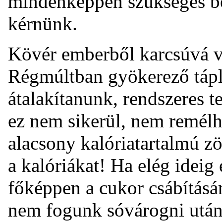
mindenképpen szükséges be
kérnünk.
Kövér emberből karcsúvá vá
Régmúltban gyökerező táplá
átalakítanunk, rendszeres 
ez nem sikerül, nem remélh
alacsony kalóriatartalmú z
a kalóriákat! Ha elég ideig e
főképpen a cukor csábításán
nem fogunk sóvárogni után