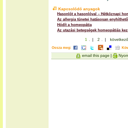
Kapcsolódó anyagok
Hasonlót a hasonlóval – Hétköznapi ho
Az allergia tünetei hatásosan enyhíthet
Hódít a homeopátia
Az utazási betegségek homeopátiás kez
1
. |
2
. |
következő
Ossza meg:
Köv
email this page
|
Nyom