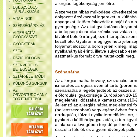
FOGYÓKÚRA
allergiás fogékonyság jön létre.
EGÉSZSÉGES
TÁPLÁLKOZÁS
A szervezet hibás működése következtében
dolgozott érzékszervi ingereket, a különbö
VITAMINOK
anyagokat illetően fokozódik a saját és a
SZÉPSÉGÁPOLÁS
gyengesége. Az akut gyulladásos folyamato
a betegségi dinamika krónikussá válása fi
ALTERNATÍV
kívülről befelé irányul, ezért terápiás sz
GYÓGYÁSZAT
kezelhető. Gyakran megfigyelhető jelenség
GYÓGYTEÁK
folyamat először a bőrön jelenik meg, maj
nyálkahártyáit érinti, illetve súlyosabb es
SZEX
asztmatikus formát öltve mutatkozik meg.
PSZICHOLÓGIA
SZENVEDÉLY-
BETEGSÉGEK
Szénanátha
SZTÁR-ÉLETMÓDI
Az allergiás nátha heveny, szezonális for
KÜLÖNÖS SORSOK
ismeretes az egész éven át tartó (perenniál
szénanátha a legelterjedtebb az összes a
AZ
ORVOSTUDOMÁNY
előfordulási gyakorisága Európában 10-1
TÖRTÉNETÉBŐL
megjelenési időszaka a kamaszkorra (10-2
Jellemző az allergiás nátha megjelenési f
(pollenszezonban) vagy egész évben fenná
orrdugulás, túlzott nyálkatermelődés, orr,
gyakori a kötőhártyagyulladás, a torokgyul
általában a levegőben terjedő pollenek, ta
ősszel a fűfélék és a gyomnövények pollenje