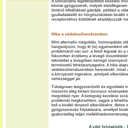
A szénanátha legelterjedtebb kezelési mód
kémiai gyógyszerek, melyek elsődlegesen 
történő kifejlődését gátolják, például a vá
gyulladáskeltő és hörgőszűkületet kiváltó
receptorokhoz kötődését akadályozzák m
Hiba a védekezőrendszerben
Mint alternatív megoldás, homeopátiás old
hangsúlyozni, hogy itt (is) egyénenként el
problémáról van szó: a felső légutak és a
fokozottan érzékeny a levegő összetételén
tekintettel a levegőben keringő szennyező
természetű fehérjeanyagokra. A hiba alap
védekezőrendszerében keresendő, mivel 
a környezeti ingerekre, amelyek elkerülés
nehézséggel jár.
Túlságosan leegyszerűsítő és egyoldalú m
miszerint elég kiirtani bizonyos növényeke
megoldást nyer. A betegség kezelése sor
problémát megközelíteni, vagyis a lehető
kell a kiváltó tényező elkerülésére, illetv
gyógyszerezés folytatására, amellyel kiv
gyakorlatilag teljes mellékhatásmentesség 
A cikk folytatódik - 