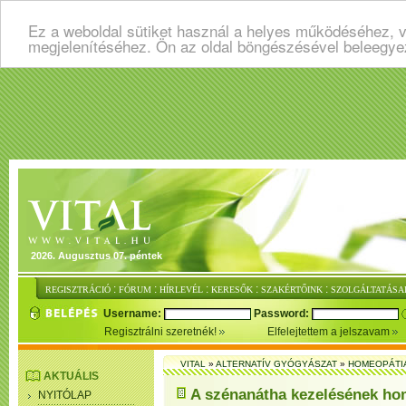
Ez a weboldal sütiket használ a helyes működéséhez, v
megjelenítéséhez. Ön az oldal böngészésével beleegye
2026. Augusztus 07. péntek
:
:
:
:
:
REGISZTRÁCIÓ
FÓRUM
HÍRLEVÉL
KERESŐK
SZAKÉRTŐINK
SZOLGÁLTATÁSA
Username:
Password:
Regisztrálni szeretnék!
Elfelejtettem a jelszavam
VITAL
»
ALTERNATÍV GYÓGYÁSZAT
»
HOMEOPÁTI
AKTUÁLIS
A szénanátha kezelésének ho
NYITÓLAP