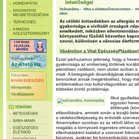
lehetõségei
HOMEOPÁTIA
-
-
Szénanátha
Hiba a védekezőrendszerben
Ho
DAGANATOS
ellen
MEGBETEGEDÉSEK
Az utóbbi évtizedekben az allergiás
TERHESSÉG
gyakorisága a civilizált országok né
A MAGAS
emelkedett, miközben ellentmondáso
KOLESZTERINSZINT
környezethez fűződő közvetlen kapcs
szorul, különösen a városias életfor
Vásároljon a Vital EgészségPlázában!
Ezzel párhuzamos jelenség, hogy a heve
gyakorisága az emberiség történek koráb
jelentősen csökkent, nem utolsó sorban a
miatt. A betegségek dinamikájának elemz
bennünket annak megértéséhez, hogy miért
NYÁRI EGÉSZSÉG
emblematikus mai kultúrvilágunkban az al
Vérnyomás
többeket érintő problémája.
Térdfájdalom
Akut gyulladá
egyszeri heves
TÉMÁINK
élőlények (kór
eltávolítására, aminek során a lezajló bete
BETEGSÉGEK
a védekezőképesség és erősödik szervezeti
BABA-MAMA
Amennyiben azonban ez az időről időre sz
reagálás a környezeti ingerekre elmarad, i
EGÉSZSÉGES
ÉLETMÓD
ellenhatásként kialakul a szerrezet fokozo
bizonyos, gyakran kis koncentrációjú any