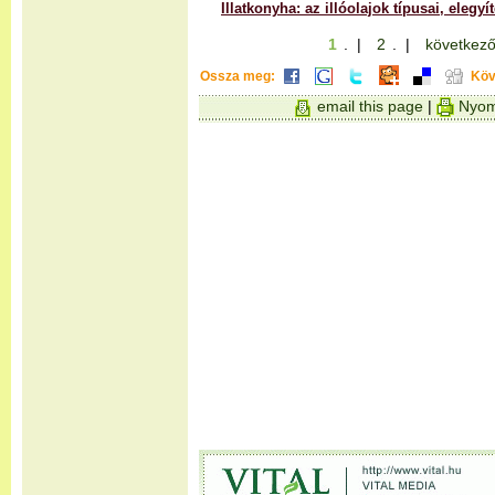
Illatkonyha: az illóolajok típusai, elegyí
1
. |
2
. |
következő
Ossza meg:
Köv
email this page
|
Nyom