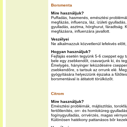
Borsmenta
Mire használjuk?
Puffadás, hasmenés, emésztési problémák,
megfázás, influenza, láz, ízületi gyulladás
gyulladás, asztma, hörghurut, fáradtság. K
megfázásra, influenzára javallott.
Veszélyei
Ne alkalmazzuk közvetlenül lefekvés előtt,
Hogyan használjuk?
Fejfájás esetén tegyünk 5-6 cseppet egy t
bele egy zsebkendőt, csavarjunk ki, és te
Émelygés, hányinger leküzdésére cseppe
zsebkendőre, s tartsuk az orrunk elé. Meg
gyógyítására helyezzünk éjszaka a fűtőte
borsmentával is átitatott törülközőt.
Citrom
Mire használjuk?
Emésztési problémák, májtisztítás, torokfá
fertőtlenítés, orr- és homloküreg-gyulladás,
fogínygyulladás, orrvérzés, magas vérny
Különösen hatékony pattanásos bőr kezelés