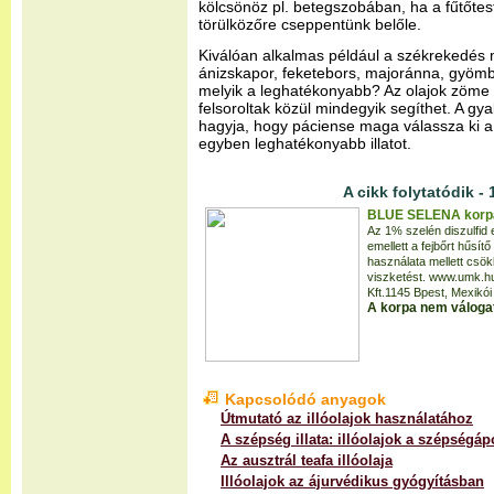
kölcsönöz pl. betegszobában, ha a fűtőtes
törülközőre cseppentünk belőle.
Kiválóan alkalmas például a székrekedés
ánizskapor, feketebors, majoránna, gyömb
melyik a leghatékonyabb? Az olajok zöme 
felsoroltak közül mindegyik segíthet. A gy
hagyja, hogy páciense maga válassza ki 
egyben leghatékonyabb illatot.
A cikk folytatódik - 
BLUE SELENA korpá
Az 1% szelén diszulfid 
emellett a fejbőrt hűsít
használata mellett csök
viszketést. www.umk.hu
Kft.1145 Bpest, Mexikói 
A korpa nem váloga
Kapcsolódó anyagok
Útmutató az illóolajok használatához
A szépség illata: illóolajok a szépségá
Az ausztrál teafa illóolaja
Illóolajok az ájurvédikus gyógyításban