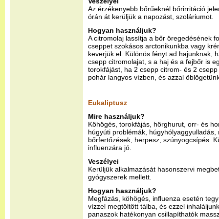
Veszélyei
Az érzékenyebb bőrűeknél bőrirritáció jel
órán át kerüljük a napozást, szoláriumot.
Hogyan használjuk?
A citromolaj lassítja a bőr öregedésének 
cseppet szokásos arctonikunkba vagy kr
keverjük el. Különös fényt ad hajunknak, h
csepp citromolajat, s a haj és a fejbőr is
torokfájást, ha 2 csepp citrom- és 2 csepp
pohár langyos vízben, és azzal öblögetünk
Eukaliptusz
Mire használjuk?
Köhögés, torokfájás, hörghurut, orr- és h
húgyúti problémák, húgyhólyaggyulladás, r
bőrfertőzések, herpesz, szúnyogcsípés. 
influenzára jó.
Veszélyei
Kerüljük alkalmazását hasonszervi megbe
gyógyszerek mellett.
Hogyan használjuk?
Megfázás, köhögés, influenza esetén tegy
vízzel megtöltött tálba, és ezzel inhalálju
panaszok hatékonyan csillapíthatók masszázz