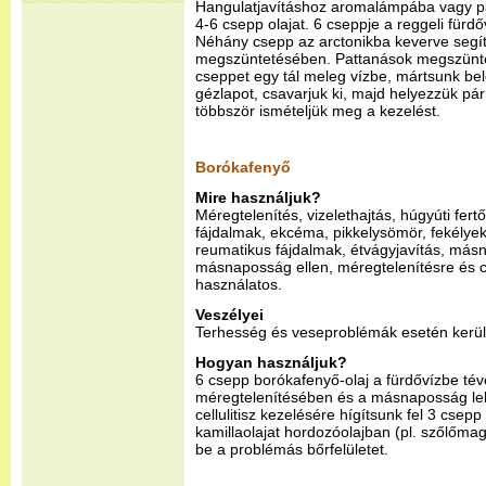
Hangulatjavításhoz aromalámpába vagy p
4-6 csepp olajat. 6 cseppje a reggeli fürdőv
Néhány csepp az arctonikba keverve segí
megszüntetésében. Pattanások megszünte
cseppet egy tál meleg vízbe, mártsunk bel
gézlapot, csavarjuk ki, majd helyezzük pá
többször ismételjük meg a kezelést.
Borókafenyő
Mire használjuk?
Méregtelenítés, vizelethajtás, húgyúti fer
fájdalmak, ekcéma, pikkelysömör, fekélyek, 
reumatikus fájdalmak, étvágyjavítás, más
másnaposság ellen, méregtelenítésre és ce
használatos.
Veszélyei
Terhesség és veseproblémák esetén kerü
Hogyan használjuk?
6 csepp borókafenyő-olaj a fürdővízbe tév
méregtelenítésében és a másnaposság l
cellulitisz kezelésére hígítsunk fel 3 cse
kamillaolajat hordozóolajban (pl. szőlőma
be a problémás bőrfelületet.