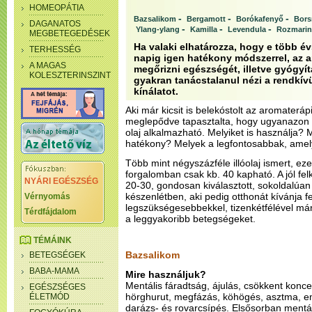
HOMEOPÁTIA
-
-
-
Bazsalikom
Bergamott
Borókafenyő
Bors
DAGANATOS
-
-
-
Ylang-ylang
Kamilla
Levendula
Rozmari
MEGBETEGEDÉSEK
Ha valaki elhatározza, hogy e több é
TERHESSÉG
napig igen hatékony módszerrel, az a
A MAGAS
megőrizni egészségét, illetve gyógyít
KOLESZTERINSZINT
gyakran tanácstalanul nézi a rendkívü
kínálatot.
Aki már kicsit is belekóstolt az aromater
meglepődve tapasztalta, hogy ugyanazon 
olaj alkalmazható. Melyiket is használja?
hatékony? Melyek a legfontosabbak, amel
Több mint négyszázféle illóolaj ismert, e
forgalomban csak kb. 40 kapható. A jól fe
NYÁRI EGÉSZSÉG
20-30, gondosan kiválasztott, sokoldalúan 
készenlétben, aki pedig otthonát kívánja fe
Vérnyomás
legszükségesebbekkel, tizenkétfélével már 
Térdfájdalom
a leggyakoribb betegségeket.
TÉMÁINK
Bazsalikom
BETEGSÉGEK
BABA-MAMA
Mire használjuk?
Mentális fáradtság, ájulás, csökkent konc
EGÉSZSÉGES
hörghurut, megfázás, köhögés, asztma, e
ÉLETMÓD
darázs- és rovarcsípés. Elsősorban mentál