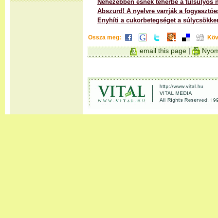
Nehezebben esnek teherbe a túlsúlyos 
Abszurd! A nyelvre varrják a fogyasztóe
Enyhíti a cukorbetegséget a súlycsökke
Ossza meg:
Köv
email this page
|
Nyom