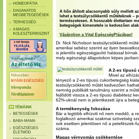
HOMEOPÁTIA
DAGANATOS
A hőn áhított alacsonyabb súly mellett a
MEGBETEGEDÉSEK
lehet a testsúlycsökkentő műtéteknek – 
természetesen. A hosszabb élettartam me
TERHESSÉG
betegségek kimenetele is kedvezően alaku
A MAGAS
KOLESZTERINSZINT
Vásároljon a Vital EgészségPlázában!
Dr. Nick Nicholson testsúlycsökkentő műtét
amerikai sebész szerint az ilyen beavatkoz
is jelentős egészségjavító hatással bírnak
mely egészségi állapotokon képes javítani
A 2-es típusú
Mivel az elhízá
tényező a 2-es típusú cukorbetegség kial
NYÁRI EGÉSZSÉG
testsúlycsökkentő műtét kedvezően hatha
Vérnyomás
nemrég publikált tanulmány szerint a műt
Térdfájdalom
fejlődött vissza a 2-es típusú diabétesz ke
62%-uknál nem is jelentkezett újra a bete
TÉMÁINK
A termékenység fokozása
Bár a legtöbb elhízott nő nem meddő, a r
BETEGSÉGEK
foglalkozó amerikai szakmai szövetség sz
BABA-MAMA
sok esetben jelentősen nő a petefészek-f
EGÉSZSÉGES
száma.
ÉLETMÓD
Magas vérnyomás csökkentése