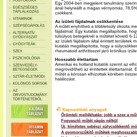
FOGYÓKÚRA
Egy 2004-ben megjelent tanulmány szerin
EGÉSZSÉGES
ánál helyreállt a magas vérnyomás, 78,5%
TÁPLÁLKOZÁS
csökkent.
VITAMINOK
Az ízületi fájdalmak csökkentése
SZÉPSÉGÁPOLÁS
A műtét enyhítheti a többletsúly okozta me
fájdalmat. Egy kutatás megállapította, ho
ALTERNATÍV
túlsúlyos betegeknél a műtétet követő 6-
GYÓGYÁSZAT
az ízületi fájdalom által érintett területek
GYÓGYTEÁK
kutatás megállapította, hogy a súlycsökke
rheumatoid arthritisszel járó krónikus ízület
SZEX
PSZICHOLÓGIA
Hosszabb élettartam
Amerikai és holland kutatók szerint az elhí
SZENVEDÉLY-
megrövidítheti az érintettek élettartamát. 
BETEGSÉGEK
műtét a kórosan elhízottak körében össze
SZTÁR-ÉLETMÓDI
halálozást.
KÜLÖNÖS SORSOK
AZ
ORVOSTUDOMÁNY
TÖRTÉNETÉBŐL
Kapcsolódó anyagok
Örömteli mellékhatás: jobb a szex a műt
Fogyasztó műtét vágás nélkül
Új, kíméletes sebészi súlycsökkentő m
A gyomorszűkítő műtétek meghosszabbít