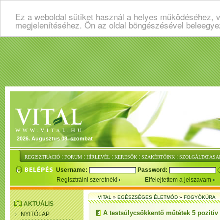
Ez a weboldal sütiket használ a helyes működéséhez, v
megjelenítéséhez. Ön az oldal böngészésével beleegye
2026. Augusztus 08. szombat
:
:
:
:
:
REGISZTRÁCIÓ
FÓRUM
HÍRLEVÉL
KERESŐK
SZAKÉRTŐINK
SZOLGÁLTATÁSA
Username:
Password:
Regisztrálni szeretnék!
Elfelejtettem a jelszavam
VITAL
»
EGÉSZSÉGES ÉLETMÓD
»
FOGYÓKÚRA
AKTUÁLIS
A testsúlycsökkentő műtétek 5 pozitív
NYITÓLAP