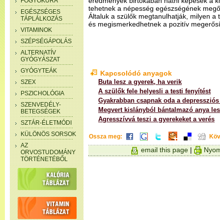
eredmények birtokában hatni képesek a k
FOGYÓKÚRA
tehetnek a népesség egészségének megőrzé
EGÉSZSÉGES
Általuk a szülők megtanulhatják, milyen a 
TÁPLÁLKOZÁS
és megismerkedhetnek a pozitív megerősít
VITAMINOK
SZÉPSÉGÁPOLÁS
ALTERNATÍV
GYÓGYÁSZAT
GYÓGYTEÁK
Kapcsolódó anyagok
Buta lesz a gyerek, ha verik
SZEX
A szülők fele helyesli a testi fenyítést
PSZICHOLÓGIA
Gyakrabban csapnak oda a depressziós
SZENVEDÉLY-
Megvert kislányból bántalmazó anya le
BETEGSÉGEK
Agresszívvá teszi a gyerekeket a verés
SZTÁR-ÉLETMÓDI
KÜLÖNÖS SORSOK
Ossza meg:
Köv
AZ
email this page
|
Nyom
ORVOSTUDOMÁNY
TÖRTÉNETÉBŐL