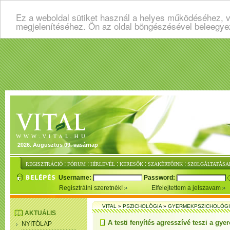
Ez a weboldal sütiket használ a helyes működéséhez, v
megjelenítéséhez. Ön az oldal böngészésével beleegye
2026. Augusztus 09. vasárnap
:
:
:
:
:
REGISZTRÁCIÓ
FÓRUM
HÍRLEVÉL
KERESŐK
SZAKÉRTŐINK
SZOLGÁLTATÁSA
Username:
Password:
Regisztrálni szeretnék!
Elfelejtettem a jelszavam
VITAL
»
PSZICHOLÓGIA
»
GYERMEKPSZICHOLÓG
AKTUÁLIS
A testi fenyítés agresszívé teszi a gye
NYITÓLAP