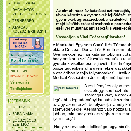
HOMEOPÁTIA
DAGANATOS
Az elmúlt húsz év kutatásai azt mutatják,
MEGBETEGEDÉSEK
távon károsítja a gyermekek fejlődését, é
gyermekek agresszívebbek a szüleikkel, te
TERHESSÉG
majd később erőszakosabbak a partnerk
A MAGAS
eséllyel mutatnak antiszociális viselkedé
KOLESZTERINSZINT
Vásároljon a Vital EgészségPlázában!
A Manitobai Egyetem Családi és Társada
oktató Dr. Joan Durrant és Ron Ensom, aki
Gyermekkórház munkatársa több mint ötsz
hogy amikor a szülők csökkentették a testi
gyerekek viselkedése is javult. „Eredménye
összefüggésben áll a gyermeki erőszakkal, 
a családban lezajló folyamatokat” – írták
NYÁRI EGÉSZSÉG
Medical Association Journal) című lapban
Vérnyomás
A testi fenyítés olyan me
Térdfájdalom
összefüggésbe hozható, 
szorongás vagy a drog- é
legújabb idegtudományi kutatások szerint
TÉMÁINK
az agy azon részét befolyásolja, amely k
BETEGSÉGEK
szenvedélyekre. A témához való hozzáállás
jobban, mint hogy sok országban ma már t
BABA-MAMA
ilyen módját.
EGÉSZSÉGES
ÉLETMÓD
„Nagy az orvosok felelőssége, ugyanis ők 