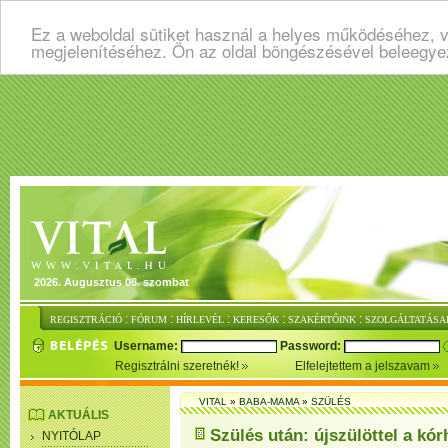
Ez a weboldal sütiket használ a helyes működéséhez, v
megjelenítéséhez. Ön az oldal böngészésével beleegye
2026. Augusztus 08. szombat
:
:
:
:
:
REGISZTRÁCIÓ
FÓRUM
HÍRLEVÉL
KERESŐK
SZAKÉRTŐINK
SZOLGÁLTATÁSA
Username:
Password:
Regisztrálni szeretnék!
Elfelejtettem a jelszavam
VITAL
»
BABA-MAMA
»
SZÜLÉS
AKTUÁLIS
Szülés után: újszülöttel a kó
NYITÓLAP