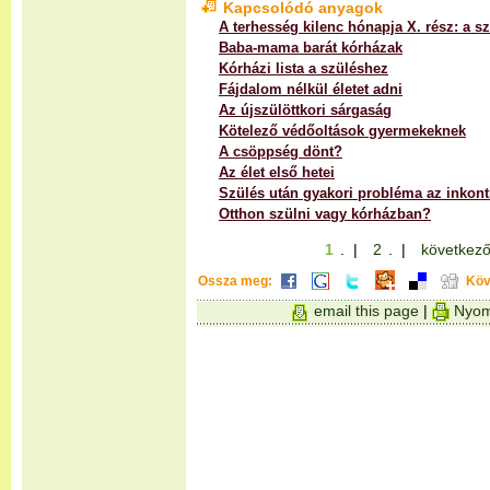
Kapcsolódó anyagok
A terhesség kilenc hónapja X. rész: a s
Baba-mama barát kórházak
Kórházi lista a szüléshez
Fájdalom nélkül életet adni
Az újszülöttkori sárgaság
Kötelező védőoltások gyermekeknek
A csöppség dönt?
Az élet első hetei
Szülés után gyakori probléma az inkont
Otthon szülni vagy kórházban?
1
. |
2
. |
következő
Ossza meg:
Köv
email this page
|
Nyom