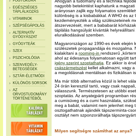
FOGYÓKÚRA
Ahogyan a tudomány és a technika fejlő
nagyobb betekintést kaphatunk a magzati é
EGÉSZSÉGES
arányosan zajlik egy folyamatos szemléle
TÁPLÁLKOZÁS
különbség is a kisbabákkal. A WHO és az 
VITAMINOK
kezdeményezték a világ szülészeteinek m
átszervezését, mert a bababarát kórházak 
SZÉPSÉGÁPOLÁS
táplálás hangsúlyát kívánták helyreállítani
ALTERNATÍV
eluralkodásával szemben.
GYÓGYÁSZAT
Magyarországon az 1990-es évek elején k
GYÓGYTEÁK
szülészetek propagandája és mozgalma. N
SZEX
kialakítani a
rooming-in
rendszerű „kórterm
PSZICHOLÓGIA
ahol az édesanya folyamatosan együtt tar
igény szerint szoptathatja
. Ez akkor is ér
SZENVEDÉLY-
császármetszést
kellet alkalmazni, vagy 
BETEGSÉGEK
a megoldásnak mentálisan és fizikálisan is
SZTÁR-ÉLETMÓDI
Ma már több alternatíva közül is lehet vál
KÜLÖNÖS SORSOK
24 órán keresztül tartó, vagy csak nappali
AZ
válasszunk. Természetesen az utóbbi eset
ORVOSTUDOMÁNY
szoptatás. Az anyatejpárti programban rés
TÖRTÉNETÉBŐL
a cumisüveg és a cumi használata, szüksé
meg a babát, valamint nem jelenhet meg 
osztogathatnak ajándék tápszerminta-csom
osztályt nem szponzorálhatja tápszergyárt
Milyen segítségre számíthat az anya?