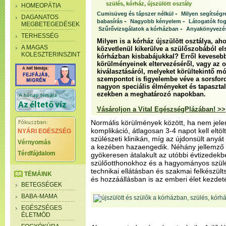
szülés, kórház, újszülött osztály
HOMEOPÁTIA
-
Cumisüveg és tápszer nélkül
Milyen segítségr
DAGANATOS
-
-
babasírás
Nagyobb kényelem
Látogatók fo
MEGBETEGEDÉSEK
-
Szűrővizsgálatok a kórházban
Anyakönyvezé
TERHESSÉG
Milyen is a kórház újszülött osztálya, ah
A MAGAS
közvetlenül kikerülve a szülőszobából el
KOLESZTERINSZINT
kórházban kisbabájukkal? Erről kevesebb
körülményeinek eltervezéséről, vagy az 
kiválasztásáról, melyeket körültekintő 
szempontot is figyelembe véve a sorsfo
nagyon speciális élményeket és tapaszta
ezekben a meghatározó napokban.
Vásároljon a Vital EgészségPlázában! >>
Normális körülmények között, ha nem jele
komplikáció, átlagosan 3-4 napot kell eltöl
NYÁRI EGÉSZSÉG
szülészeti klinikán, míg az újdonsült anyá
Vérnyomás
a kezében hazaengedik. Néhány jellemző
Térdfájdalom
gyökeresen átalakult az utóbbi évtizedekb
szülőotthonokhoz és a hagyományos szül
technikai ellátásban és szakmai felkészü
TÉMÁINK
és hozzáállásban is az emberi élet kezdeté
BETEGSÉGEK
BABA-MAMA
EGÉSZSÉGES
ÉLETMÓD