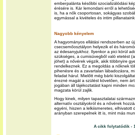
emberpalánta későbbi szocializálódási ké
érésére is. Kár lemondani erről a lehetős
is, ha a nők csoportosan, sokágyas szobá
egymással a kivételes és intim pillanatain
Nagyobb kényelem
A hagyományos ellátási rendszerben az új
csecsemőosztályon helyezik el és háromórá
az édesanyjukhoz. Ilyenkor a pici körül a
szükséges, a cumisüvegből való etetést (a
jöhet) a nővérek végzik, akik többnyire g
rendelkeznek. Ez a megoldás a nőknek töb
pihenésre és a zavartalan lábadozásra, mí
feladat hárul. Mielőtt még bárki kiszolgált
érezné magát a szülést követően, nem árt,
jogában áll tájékoztatást kapni minden mo
magzata körül zajlik.
Hogy kinek, milyen tapasztalatai szárma
alternatív osztályokról és a nővérek hozz
egyéni, hiszen a lelkiismeretes, elhivatot
arányban szerepelnek itt is, mint más mu
A cikk folytatódik - 