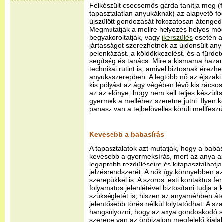
Felkészült csecsemős gárda tanítja meg (
tapasztalatlan anyukáknak) az alapvető fo
újszülött gondozását fokozatosan átenge
Megmutatják a mellre helyezés helyes módjá
begyakoroltatják, vagy
ikerszülés
esetén a
jártasságot szerezhetnek az újdonsült an
pelenkázást, a köldökkezelést, és a fürdet
segítség és tanács. Mire a kismama haza
technikai rutint is, amivel biztosnak érezh
anyukaszerepben. A legtöbb nő az éjszaki 
kis pólyást az ágy végében lévő kis rács
az az előnye, hogy nem kell teljes készült
gyermek a melléhez szeretne jutni. Ilyen
panasz van a tejbelövellés körüli mellfeszü
Kevesebb a babasírás
A tapasztalatok azt mutatják, hogy a ba
kevesebb a gyermeksírás, mert az anya az
legapróbb rezdüléseire és kitapasztalhatja 
jelzésrendszerét. A nők így könnyebben az
szerepükkel is. A szoros testi kontaktus f
folyamatos jelenlétével biztosítani tudja a 
szükségletét is, hiszen az anyaméhben át
jelentősebb törés nélkül folytatódhat. A 
hangsúlyozni, hogy az anya gondoskodó 
szerepe van az önbizalom megfelelő kiala