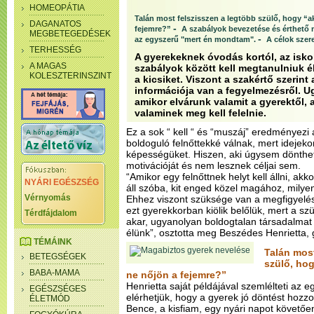
HOMEOPÁTIA
Talán most felszisszen a legtöbb szülő, hogy “a
DAGANATOS
-
fejemre?”
A szabályok bevezetése és érthető 
MEGBETEGEDÉSEK
-
az egyszerű "mert én mondtam".
A célok szer
TERHESSÉG
A gyerekeknek óvodás kortól, az isk
A MAGAS
szabályok között kell megtanulniuk él
KOLESZTERINSZINT
a kicsiket. Viszont a szakértő szerin
információja van a fegyelmezésről. Ug
amikor elvárunk valamit a gyerektől, a
valaminek meg kell felelnie.
Ez a sok “ kell “ és “muszáj” eredményezi
boldoguló felnőttekké válnak, mert idejekor
képességüket. Hiszen, aki úgysem dönthet
motivációját és nem lesznek céljai sem.
“Amikor egy felnőttnek helyt kell állni, akk
NYÁRI EGÉSZSÉG
áll szóba, kit enged közel magához, milyen
Vérnyomás
Ehhez viszont szüksége van a megfigyelés
ezt gyerekkorban kiölik belőlük, mert a sz
Térdfájdalom
akar, ugyanolyan boldogtalan társadalma
élünk”, osztotta meg Beszédes Henrietta, 
TÉMÁINK
Talán most
BETEGSÉGEK
szülő, hog
BABA-MAMA
ne nőjön a fejemre?”
Henrietta saját példájával szemlélteti az 
EGÉSZSÉGES
elérhetjük, hogy a gyerek jó döntést hozzon
ÉLETMÓD
Bence, a kisfiam, egy nyári napot követőe