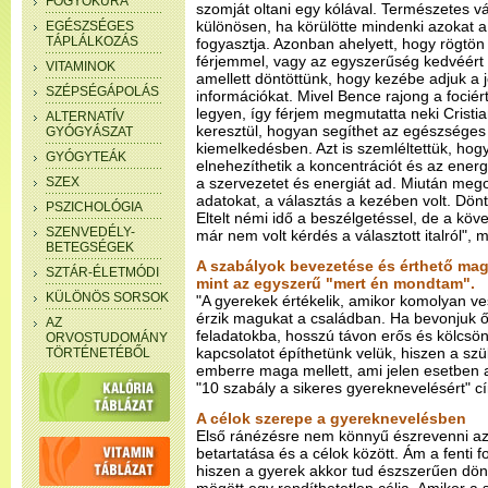
FOGYÓKÚRA
szomját oltani egy kólával. Természetes v
különösen, ha körülötte mindenki azokat a s
EGÉSZSÉGES
TÁPLÁLKOZÁS
fogyasztja. Azonban ahelyett, hogy rögtö
férjemmel, vagy az egyszerűség kedvéért 
VITAMINOK
amellett döntöttünk, hogy kezébe adjuk a
SZÉPSÉGÁPOLÁS
információkat. Mivel Bence rajong a fociér
legyen, így férjem megmutatta neki Crist
ALTERNATÍV
keresztül, hogyan segíthet az egészséges
GYÓGYÁSZAT
kiemelkedésben. Azt is szemléltettük, hog
GYÓGYTEÁK
elnehezíthetik a koncentrációt és az energiae
SZEX
a szervezetet és energiát ad. Miután mego
adatokat, a választás a kezében volt. Döntö
PSZICHOLÓGIA
Eltelt némi idő a beszélgetéssel, de a köv
SZENVEDÉLY-
már nem volt kérdés a választott italról", m
BETEGSÉGEK
A szabályok bevezetése és érthető magy
SZTÁR-ÉLETMÓDI
mint az egyszerű "mert én mondtam".
KÜLÖNÖS SORSOK
"A gyerekek értékelik, amikor komolyan ve
érzik magukat a családban. Ha bevonjuk 
AZ
feladatokba, hosszú távon erős és kölcsönö
ORVOSTUDOMÁNY
kapcsolatot építhetünk velük, hiszen a szül
TÖRTÉNETÉBŐL
emberre maga mellett, ami jelen esetben 
"10 szabály a sikeres gyereknevelésért" cí
A célok szerepe a gyereknevelésben
Első ránézésre nem könnyű észrevenni az
betartatása és a célok között. Ám a fenti fo
hiszen a gyerek akkor tud észszerűen dön