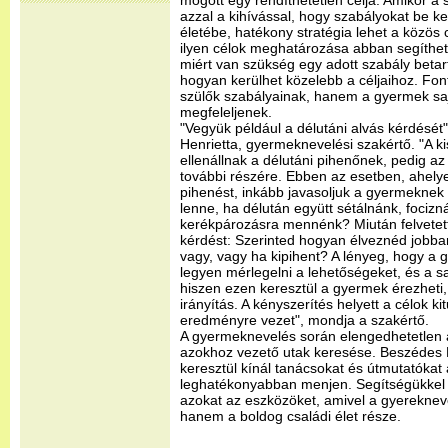
mögött egy rendíthetetlen célja. Amikor a
azzal a kihívással, hogy szabályokat be k
életébe, hatékony stratégia lehet a közö
ilyen célok meghatározása abban segíthe
miért van szükség egy adott szabály betar
hogyan kerülhet közelebb a céljaihoz. Fon
szülők szabályainak, hanem a gyermek saj
megfeleljenek.
"Vegyük például a délutáni alvás kérdését
Henrietta, gyermeknevelési szakértő. "A 
ellenállnak a délutáni pihenőnek, pedig az 
további részére. Ebben az esetben, ahelye
pihenést, inkább javasoljuk a gyermeknek 
lenne, ha délután együtt sétálnánk, fociz
kerékpározásra mennénk? Miután felvetettü
kérdést: Szerinted hogyan élveznéd jobba
vagy, vagy ha kipihent? A lényeg, hogy a
legyen mérlegelni a lehetőségeket, és a s
hiszen ezen keresztül a gyermek érezheti
irányítás. A kényszerítés helyett a célok k
eredményre vezet", mondja a szakértő.
A gyermeknevelés során elengedhetetlen 
azokhoz vezető utak keresése. Beszédes 
keresztül kínál tanácsokat és útmutatókat
leghatékonyabban menjen. Segítségükkel 
azokat az eszközöket, amivel a gyereknev
hanem a boldog családi élet része.