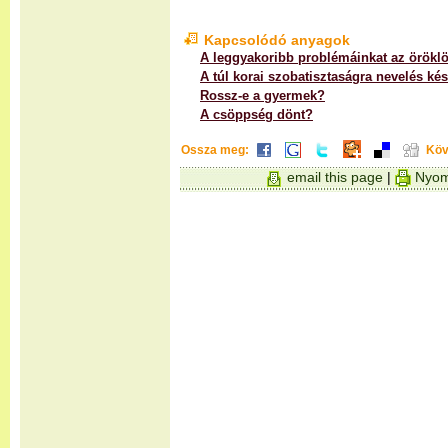
Kapcsolódó anyagok
A leggyakoribb problémáinkat az öröklö
A túl korai szobatisztaságra nevelés k
Rossz-e a gyermek?
A csöppség dönt?
Ossza meg:
Köv
email this page
|
Nyom