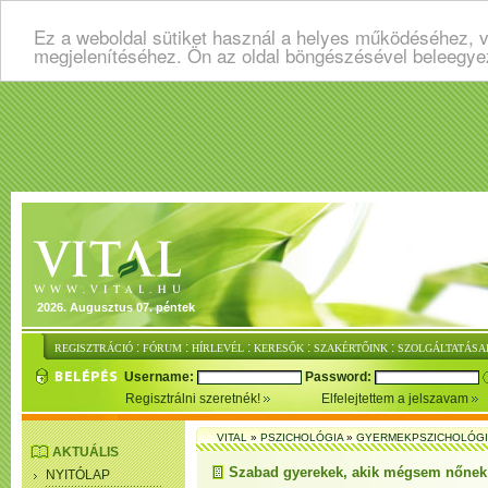
Ez a weboldal sütiket használ a helyes működéséhez, v
megjelenítéséhez. Ön az oldal böngészésével beleegye
2026. Augusztus 07. péntek
:
:
:
:
:
REGISZTRÁCIÓ
FÓRUM
HÍRLEVÉL
KERESŐK
SZAKÉRTŐINK
SZOLGÁLTATÁSA
Username:
Password:
Regisztrálni szeretnék!
Elfelejtettem a jelszavam
VITAL
»
PSZICHOLÓGIA
»
GYERMEKPSZICHOLÓG
AKTUÁLIS
Szabad gyerekek, akik mégsem nőnek a
NYITÓLAP