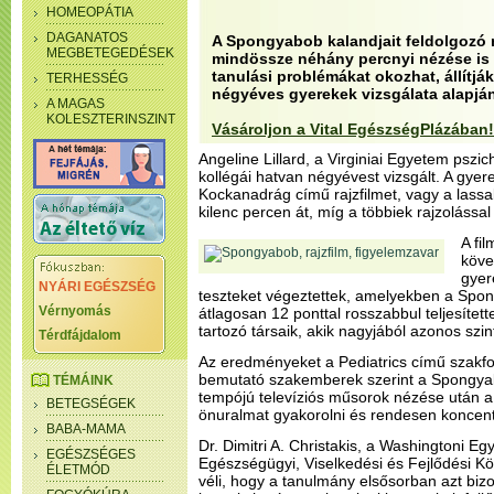
HOMEOPÁTIA
DAGANATOS
A Spongyabob kalandjait feldolgozó n
MEGBETEGEDÉSEK
mindössze néhány percnyi nézése is 
tanulási problémákat okozhat, állítj
TERHESSÉG
négyéves gyerekek vizsgálata alapján
A MAGAS
KOLESZTERINSZINT
Vásároljon a Vital EgészségPlázában!
Angeline Lillard, a Virginiai Egyetem pszi
kollégái hatvan négyévest vizsgált. A gy
Kockanadrág című rajzfilmet, vagy a lass
kilenc percen át, míg a többiek rajzolással t
A fil
köve
gyer
NYÁRI EGÉSZSÉG
teszteket végeztettek, amelyekben a Spon
Vérnyomás
átlagosan 12 ponttal rosszabbul teljesítet
tartozó társaik, akik nagyjából azonos szint
Térdfájdalom
Az eredményeket a Pediatrics című szakfo
bemutató szakemberek szerint a Spongya
TÉMÁINK
tempójú televíziós műsorok nézése után 
BETEGSÉGEK
önuralmat gyakorolni és rendesen koncentr
BABA-MAMA
Dr. Dimitri A. Christakis, a Washingtoni 
EGÉSZSÉGES
Egészségügyi, Viselkedési és Fejlődési K
ÉLETMÓD
véli, hogy a tanulmány elsősorban azt biz