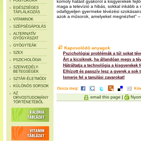
FOGYÓKÚRA
komoly hatást gyakorol a kisgyerekek fejl
maga a televízió a hibás, sokkal inkább a 
EGÉSZSÉGES
odafigyeljen gyermeke tévézési szokásair
TÁPLÁLKOZÁS
azok a műsorok, amelyeket megnézhet” – 
VITAMINOK
SZÉPSÉGÁPOLÁS
ALTERNATÍV
GYÓGYÁSZAT
GYÓGYTEÁK
Kapcsolódó anyagok
SZEX
Pszichológiai problémák a túl sokat té
Árt a kicsiknek, ha állandóan megy a té
PSZICHOLÓGIA
Hátráltatja a technológia a kisgyerekek f
SZENVEDÉLY-
Elhízott és passzív lesz a gyerek a sok 
BETEGSÉGEK
Ismerje fel a tanulási zavarokat!
SZTÁR-ÉLETMÓDI
KÜLÖNÖS SORSOK
Ossza meg:
Köv
AZ
email this page
|
Nyom
ORVOSTUDOMÁNY
TÖRTÉNETÉBŐL