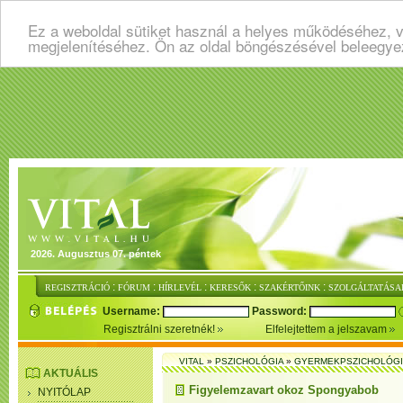
Ez a weboldal sütiket használ a helyes működéséhez, v
megjelenítéséhez. Ön az oldal böngészésével beleegye
2026. Augusztus 07. péntek
:
:
:
:
:
REGISZTRÁCIÓ
FÓRUM
HÍRLEVÉL
KERESŐK
SZAKÉRTŐINK
SZOLGÁLTATÁSA
Username:
Password:
Regisztrálni szeretnék!
Elfelejtettem a jelszavam
VITAL
»
PSZICHOLÓGIA
»
GYERMEKPSZICHOLÓG
AKTUÁLIS
Figyelemzavart okoz Spongyabob
NYITÓLAP