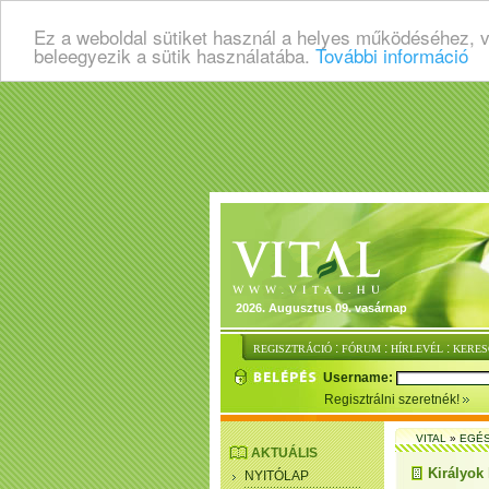
Ez a weboldal sütiket használ a helyes működéséhez, 
beleegyezik a sütik használatába.
További információ
2026. Augusztus 09. vasárnap
:
:
:
REGISZTRÁCIÓ
FÓRUM
HÍRLEVÉL
KERES
Username:
Regisztrálni szeretnék!
VITAL
»
EGÉ
AKTUÁLIS
Királyok
NYITÓLAP