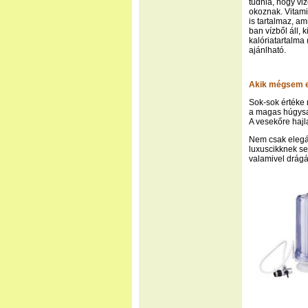
tudnia, hogy viz
okoznak. Vitamin
is tartalmaz, 
ban vízből áll, 
kalóriatartalma
ajánlható.
Akik mégsem e
Sok-sok értéke 
a magas húgysav
A vesekőre hajl
Nem csak elegán
luxuscikknek se
valamivel drág