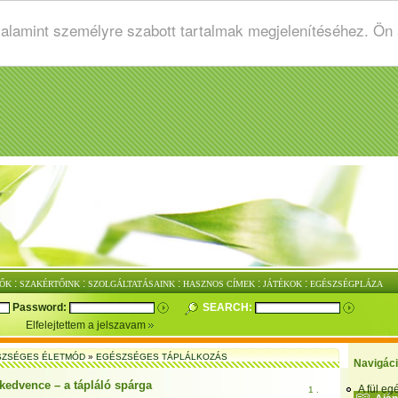
valamint személyre szabott tartalmak megjelenítéséhez. Ön
:
:
:
:
:
ŐK
SZAKÉRTŐINK
SZOLGÁLTATÁSAINK
HASZNOS CÍMEK
JÁTÉKOK
EGÉSZSÉGPLÁZA
Password:
SEARCH:
Elfelejtettem a jelszavam
SZSÉGES ÉLETMÓD
»
EGÉSZSÉGES TÁPLÁLKOZÁS
Navigác
 kedvence – a tápláló spárga
A fül e
1 .