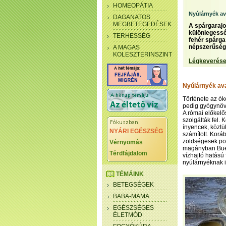
HOMEOPÁTIA
Nyúlárnyék a
DAGANATOS
MEGBETEGEDÉSEK
A spárgarajo
különlegessé
TERHESSÉG
fehér spárga
népszerűség
A MAGAS
KOLESZTERINSZINT
Légkeverése
Nyúlárnyék av
Története az óko
pedig gyógynövén
A római előkelő
szolgálták fel.
ínyencek, köztü
NYÁRI EGÉSZSÉG
számított. Korá
zöldségesek por
Vérnyomás
magányban Buen
Térdfájdalom
vízhajtó hatású
nyúlárnyéknak i
TÉMÁINK
BETEGSÉGEK
BABA-MAMA
EGÉSZSÉGES
ÉLETMÓD