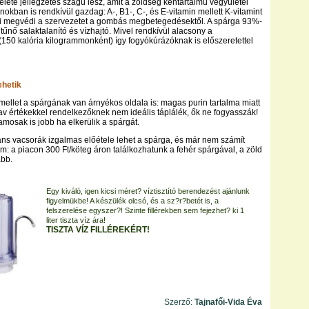
elete jellegzetes szagú lesz, amit a zöldség kéntartalmú vegyületei
okban is rendkívül gazdag: A-, B1-, C-, és E-vitamin mellett K-vitamint
ami megvédi a szervezetet a gombás megbetegedésektől. A spárga 93%-
kitűnő salaktalanító és vízhajtó. Mivel rendkívül alacsony a
 (150 kalória kilogrammonként) így fogyókúrázóknak is előszeretettel
hetik
mellet a spárgának van árnyékos oldala is: magas purin tartalma miatt
 értékekkel rendelkezőknek nem ideális táplálék, ők ne fogyasszák!
amosak is jobb ha elkerülik a spárgát.
s vacsorák izgalmas előétele lehet a spárga, és már nem számít
m: a piacon 300 Ft/köteg áron találkozhatunk a fehér spárgával, a zöld
ább.
Egy kiváló, igen kicsi méret? víztisztító berendezést ajánlunk
figyelmükbe! A készülék olcsó, és a sz?r?betét is, a
felszerelése egyszer?! Szinte fillérekben sem fejezhet? ki 1
liter tiszta víz ára!
TISZTA VÍZ FILLÉREKÉRT!
Szerző:
Tajnafői-Vida Éva