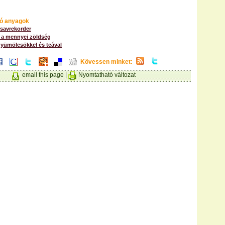
ó anyagok
lsavrekorder
 a mennyei zöldség
yümölcsökkel és teával
Kövessen minket:
email this page
|
Nyomtatható változat