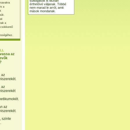
suttogások is tisztán
rsavakra
érthetővé váljanak. Többé
és a
nem marad le arról, amit
mások mondanak.
k
sát.
ai
nak a
 csökkentő
ességéhez.
LL
lvassa az
evők
?
, az
miszerekét.
, az
miszerekét
etikumokét.
án az
miszerekét.
 szinte
.