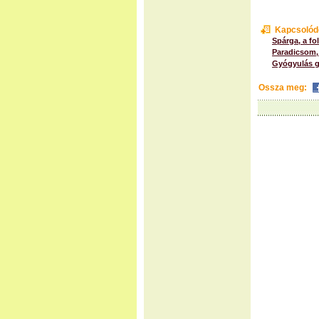
Kapcsolód
Spárga, a fo
Paradicsom,
Gyógyulás g
Ossza meg: