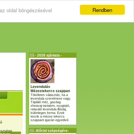
Rendben
 az oldal böngészésével
- 2026 ajánlata -
Levendulás
Mézestekercs szappan
Tökéletes választás, ha a
levendula szerelmese vagy.
Tápláló méz, gazdag
sheavaj-tartalom, nyugtató,
relaxáló levendula illóolaj,
különleges forma. Ezek
teszik a mézes tekercs
szappant igazán egyedivé.
ió
-Bőröd szépségére-
gészsége