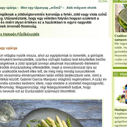
Ajánl
OLDAL
-
-
vagy spárga
Mint egy tápanyag „erőmű”
Akik mégsem ehetik
ngóknak a zöldségteremtés koronája a fehér, zöld vagy viola színű
g. Utánanéztünk, hogy egy véletlen folytán hogyan született a
 és miért olyan értékes ez a hazánkban is egyre nagyobb
nek örvendő finomság.
s Halogén Főzőkészülék
Csaláno
sampon
Már nagya
agy spárga
tudták, ho
gyorsabban
ri világba nyúlik vissza, ahol az egyiptomiak is ismerték, a görögök
fényesebb
yként termesztették, szárítva vízhajtó hatású teát készítettek belőle.
csalán csö
ségeknek a zöld spárgát ünnepi alkalmak ínycsiklandó ételeként
zsírosságá
 Később évszázadokig elfelejtették, majd a reneszánsszal újra az
k uralkodók kedvelt étke lett, de még még mindig luxuscikknek
Vital 
bbi olvasmány-élményeinkben talán előbb találkoztunk vele, mint a
tékái között: Gabriel Garcia Marquez világhírű regényében, A száz év
día ezredes kedvenc étele, napi eledele a vizeletet megszagosító,
 finomság. Magyarországi, régi feljegyzésekből tudjuk, hogy
s nevezik ezt az Eurázsiából származó liliomfélét.
Haslapos
A legillat
legízletes
gyógyfűve
együttesen