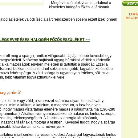
- Megőrzi az ételek vitamintartalmát a
kíméletes halogén főzési eljárásnak
TART
MEGOS
atod az ételek valódi ízét, a zárt rendszerben sosem érzett ízek jönnek
LÉGKEVERÉSES HALOGÉN FŐZŐKÉSZÜLÉKET >>
---------------------------------------------------------------------
akkor élt meg a spárga, amikor világosabb fajtája, többé-kevésbé egy
n megszületett. A növény hajtásait agyag búrákkal védték a kártevők
z alkalmatosságok egyben melegen is tartották a spárgát. Ezzel a
szerrel bukkant elő a zöldnél sokkal zsengébb, lágyabb ízű és több
lmazó fehér spárga. A zöld spárga is ugyanolyan értékes, sőt: mivel
i, több vitamint fogyaszthatunk el vele.
nyag „erőmű”
n az fehér vagy zöld, a szervezet számára olyan fontos ásványi
lmaz, mint a kálium, a kalcium, a magnézium, a foszfor, a vas.
ó, hogy magas víztartalma ellenére magas a káliumtartalma (190-280
 grammban). A kálium vérnyomáscsökkentő hatású és fontos szerepet
-izom ingerlékenységében. A foszfor az energia tárolásának,
s hasznosításának a motorja a testben. Kevésbé tudott, hogy a spárga
asabb folsavtartalmú kultúrnövényünk.
artalma miatt serkenti a veseműködést. A spárgát fogyasztónak fontos