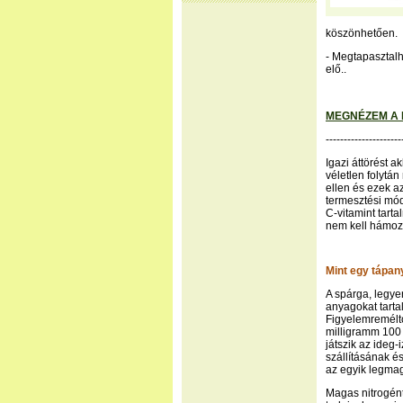
köszönhetően.
- Megtapasztalh
elő..
MEGNÉZEM A 
---------------------
Igazi áttörést 
véletlen folytá
ellen és ezek a
termesztési mód
C-vitamint tarta
nem kell hámozn
Mint egy tápa
A spárga, legye
anyagokat tarta
Figyelemremélt
milligramm 100
játszik az ideg
szállításának é
az egyik legmag
Magas nitrogént