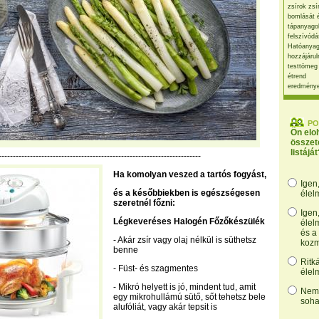
zsírok zsí
bomlását 
tápanyago
felszívódá
Hatóanyag
hozzájárul
testtömeg
étrend
eredmény
PO
Ön elo
összet
listáját
-----------------------------------------------------------------------
Ha komolyan veszed a tartós fogyást,
Igen
és a későbbiekben is egészségesen
élel
szeretnél főzni:
Igen
Légkeveréses Halogén Főzőkészülék
élel
és a
- Akár zsír vagy olaj nélkül is süthetsz
kozm
benne
Ritk
- Füst- és szagmentes
élel
- Mikró helyett is jó, mindent tud, amit
Nem,
egy mikrohullámú sütő, sőt tehetsz bele
soha
alufóliát, vagy akár tepsit is