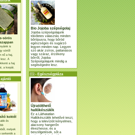
atunk
Bio Jojoba szépségolaj
Jojoba szépségolajunk
tökéletes választás minden
s-sörös
bőrtípusra, hogy bőröd
szappan
egészséges és sugárzó
legyen minden nap. Legyen
nyáink is
szó akár zsíros, pattanásos
gy sörtől
vagy száraz, érzékeny
 nő a haj,
bőrről, Jojoba
 lesz. A
Szépségolajunk mindig a
kkenti a haj
segítségedre lesz.
t, a korpát.
- Egészségpláza
ajánlatunk -
ajánló
Újratölthető
hallókészülék
Ez a Láthatatlan
ító koktél
Hallókészülék lehetővé teszi,
hogy a televíziót kényelmes,
osabb és
alacsony hangerőn
ebb
élvezhesse, és a
kből, melyek
beszélgetések, sőt a
 serkentik a