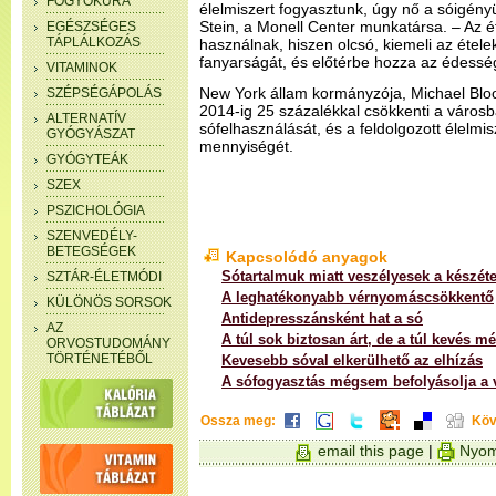
FOGYÓKÚRA
élelmiszert fogyasztunk, úgy nő a sóigényü
Stein, a Monell Center munkatársa. – Az é
EGÉSZSÉGES
TÁPLÁLKOZÁS
használnak, hiszen olcsó, kiemeli az étele
fanyarságát, és előtérbe hozza az édesség
VITAMINOK
New York állam kormányzója, Michael Bloo
SZÉPSÉGÁPOLÁS
2014-ig 25 százalékkal csökkenti a városb
ALTERNATÍV
sófelhasználását, és a feldolgozott élelmi
GYÓGYÁSZAT
mennyiségét.
GYÓGYTEÁK
SZEX
PSZICHOLÓGIA
SZENVEDÉLY-
BETEGSÉGEK
Kapcsolódó anyagok
Sótartalmuk miatt veszélyesek a készéte
SZTÁR-ÉLETMÓDI
A leghatékonyabb vérnyomáscsökkentő
KÜLÖNÖS SORSOK
Antidepresszánsként hat a só
AZ
A túl sok biztosan árt, de a túl kevés 
ORVOSTUDOMÁNY
TÖRTÉNETÉBŐL
Kevesebb sóval elkerülhető az elhízás
A sófogyasztás mégsem befolyásolja a
Ossza meg:
Köv
email this page
|
Nyom