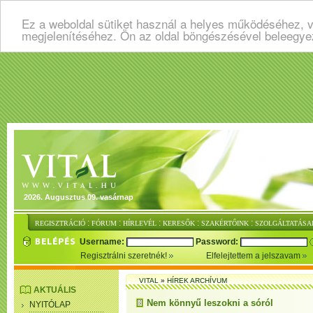
Ez a weboldal sütiket használ a helyes működéséhez, v
megjelenítéséhez. Ön az oldal böngészésével beleegye
2026. Augusztus 09. vasárnap
:
:
:
:
:
REGISZTRÁCIÓ
FÓRUM
HÍRLEVÉL
KERESŐK
SZAKÉRTŐINK
SZOLGÁLTATÁSA
Username:
Password:
Regisztrálni szeretnék!
Elfelejtettem a jelszavam
VITAL
»
HÍREK ARCHÍVUM
AKTUÁLIS
Nem könnyű leszokni a sóról
NYITÓLAP