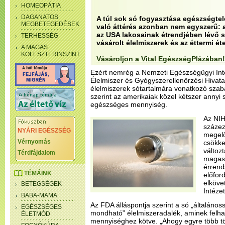
HOMEOPÁTIA
DAGANATOS
A túl sok só fogyasztása egészségte
MEGBETEGEDÉSEK
való áttérés azonban nem egyszerű: a
az USA lakosainak étrendjében lévő s
TERHESSÉG
vásárolt élelmiszerek és az éttermi ét
A MAGAS
KOLESZTERINSZINT
Vásároljon a Vital EgészségPlázában!
Ezért nemrég a Nemzeti Egészségügyi Inté
Élelmiszer és Gyógyszerellenőrzési Hivat
élelmiszerek sótartalmára vonatkozó szab
szerint az amerikaiak közel kétszer annyi 
egészséges mennyiség.
Az NIH
százez
NYÁRI EGÉSZSÉG
megelő
Vérnyomás
csökke
változ
Térdfájdalom
magas 
érrend
TÉMÁINK
előfor
elköve
BETEGSÉGEK
Intézet
BABA-MAMA
Az FDA álláspontja szerint a só „általán
EGÉSZSÉGES
mondható” élelmiszeradalék, aminek felh
ÉLETMÓD
mennyiséghez kötve. „Ahogy egyre több tö