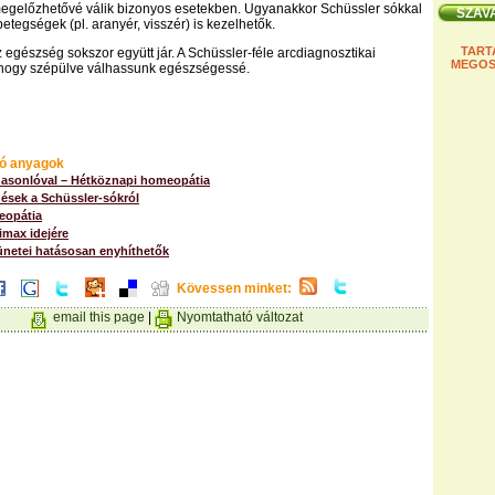
megelőzhetővé válik bizonyos esetekben. Ugyanakkor Schüssler sókkal
betegségek (pl. aranyér, visszér) is kezelhetők.
TART
 egészség sokszor együtt jár. A Schüssler-féle arcdiagnosztikai
MEGOS
, hogy szépülve válhassunk egészségessé.
ó anyagok
hasonlóval – Hétköznapi homeopátia
ések a Schüssler-sókról
eopátia
limax idejére
tünetei hatásosan enyhíthetők
Kövessen minket:
email this page
|
Nyomtatható változat