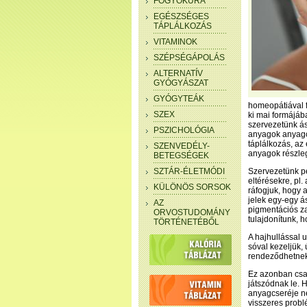
FOGYÓKÚRA
EGÉSZSÉGES
TÁPLÁLKOZÁS
VITAMINOK
SZÉPSÉGÁPOLÁS
ALTERNATÍV
GYÓGYÁSZAT
GYÓGYTEÁK
homeopátiával f
SZEX
ki mai formájáb
szervezetünk á
PSZICHOLÓGIA
anyagok anyagc
táplálkozás, az
SZENVEDÉLY-
anyagok részle
BETEGSÉGEK
SZTÁR-ÉLETMÓDI
Szervezetünk pe
eltérésekre, pl
KÜLÖNÖS SORSOK
ráfogjuk, hogy a
jelek egy-egy á
AZ
pigmentációs za
ORVOSTUDOMÁNY
tulajdonítunk, h
TÖRTÉNETÉBŐL
A hajhullással 
sóval kezeljük,
rendeződhetnek 
Ez azonban csak
játszódnak le. 
anyagcseréje ne
visszeres probl