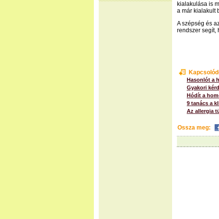
kialakulása is 
a már kialakult 
A szépség és az
rendszer segít
Kapcsolód
Hasonlót a 
Gyakori kérd
Hódít a hom
9 tanács a k
Az allergia 
Ossza meg: