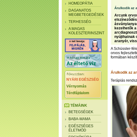
HOMEOPÁTIA
Árulkodik az 
DAGANATOS
MEGBETEGEDÉSEK
Arcunk orvos
elszíneződés
TERHESSÉG
ásványianyag
kezelhetők a
A MAGAS
arcdiagnoszt
KOLESZTERINSZINT
nyújthatnak 
aranyér, viss
A Schüssler-fél
orvos fejlesztet
formában készít
Árulkodik az a
NYÁRI EGÉSZSÉG
Terápiás rendsz
Vérnyomás
Térdfájdalom
TÉMÁINK
BETEGSÉGEK
BABA-MAMA
EGÉSZSÉGES
ÉLETMÓD