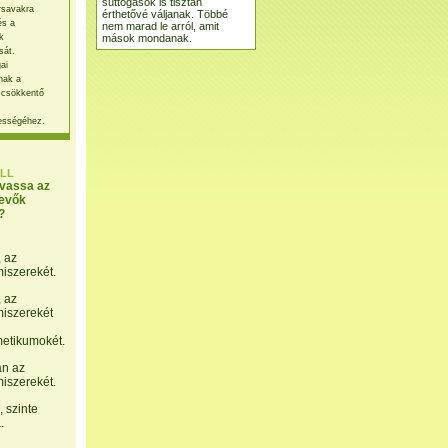
suttogások is tisztán
rsavakra
érthetővé váljanak. Többé
és a
nem marad le arról, amit
mások mondanak.
k
sát.
ai
nak a
 csökkentő
ességéhez.
LL
lvassa az
evők
?
, az
miszerekét.
, az
miszerekét
etikumokét.
án az
miszerekét.
 szinte
.