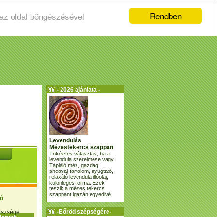
Rendben
 az oldal böngészésével
- 2026 ajánlata -
Levendulás
Mézestekercs szappan
Tökéletes választás, ha a
levendula szerelmese vagy.
Tápláló méz, gazdag
sheavaj-tartalom, nyugtató,
relaxáló levendula illóolaj,
különleges forma. Ezek
teszik a mézes tekercs
szappant igazán egyedivé.
ió
-Bőröd szépségére-
gészsége