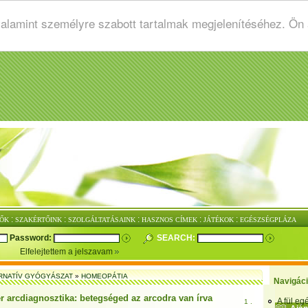
valamint személyre szabott tartalmak megjelenítéséhez. Ön
:
:
:
:
:
ŐK
SZAKÉRTŐINK
SZOLGÁLTATÁSAINK
HASZNOS CÍMEK
JÁTÉKOK
EGÉSZSÉGPLÁZA
Password:
SEARCH:
Elfelejtettem a jelszavam
RNATÍV GYÓGYÁSZAT
»
HOMEOPÁTIA
Navigác
r arcdiagnosztika: betegséged az arcodra van írva
A fül e
1 .