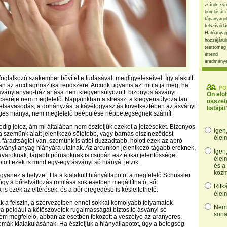
zsírok zsí
bomlását 
tápanyago
felszívódá
Hatóanyag
hozzájárul
testtömeg
étrend
eredmény
oglalkozó szakember bővítette tudásával, megfigyeléseivel. Így alakult
an az arcdiagnosztika rendszere. Arcunk ugyanis azt mutatja meg, ha
PO
sványianyag-háztartása nem kiegyensúlyozott, bizonyos ásványi
Ön elo
seréje nem megfelelő. Napjainkban a stressz, a kiegyensúlyozatlan
összet
 elsavasodás, a dohányzás, a kávéfogyasztás következtében az ásványi
listáját
ges hiánya, nem megfelelő beépülése népbetegségnek számít.
dig jelez, ám mi általában nem észleljük ezeket a jelzéseket. Bizonyos
Igen
. a szemünk alatt jelentkező sötétebb, vagy barnás elszíneződést
élel
 fáradtságtól van, szemünk is attól duzzadtabb, holott ezek az apró
sványi anyag hiányára utalnak. Az arcunkon jelentkező tágabb ereknek,
Igen
varoknak, tágabb pórusoknak is csupán esztétikai jelentősséget
élel
olott ezek is mind egy-egy ásványi só hiányát jelzik.
és a
kozm
ugyanez a helyzet. Ha a kialakult hiányállapotot a megfelelő Schüssler
 úgy a bőrelváltozás romlása sok esetben megállítható, sőt
Ritk
is ezek az eltérések, és a bőr öregedése is késleltethető.
élel
 a felszín, a szervezetben ennél sokkal komolyabb folyamatok
Nem,
Ha például a kötőszövetek rugalmasságát biztosító ásványi só
soha
m megfelelő, abban az esetben fokozott a veszélye az aranyeres,
émák kialakulásának. Ha észleljük a hiányállapotot, úgy a betegség