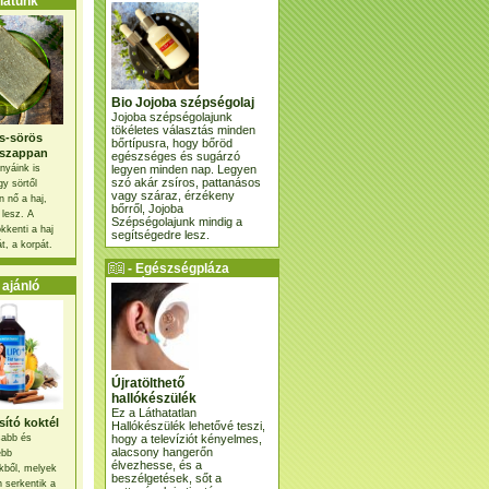
atunk
Bio Jojoba szépségolaj
Jojoba szépségolajunk
tökéletes választás minden
s-sörös
bőrtípusra, hogy bőröd
szappan
egészséges és sugárzó
legyen minden nap. Legyen
nyáink is
szó akár zsíros, pattanásos
gy sörtől
vagy száraz, érzékeny
 nő a haj,
bőrről, Jojoba
 lesz. A
Szépségolajunk mindig a
kkenti a haj
segítségedre lesz.
t, a korpát.
- Egészségpláza
ajánlatunk -
ajánló
Újratölthető
hallókészülék
Ez a Láthatatlan
ító koktél
Hallókészülék lehetővé teszi,
hogy a televíziót kényelmes,
osabb és
alacsony hangerőn
ebb
élvezhesse, és a
kből, melyek
beszélgetések, sőt a
 serkentik a