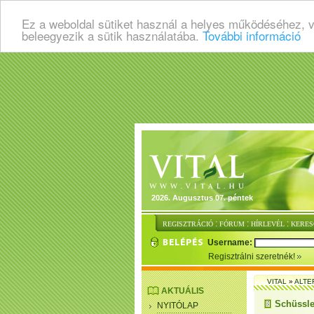
Ez a weboldal sütiket használ a helyes működéséhez, 
beleegyezik a sütik használatába.
További információ
2026. Augusztus 07. péntek
:
:
:
REGISZTRÁCIÓ
FÓRUM
HÍRLEVÉL
KERES
Username:
Regisztrálni szeretnék!
VITAL
»
ALTE
AKTUÁLIS
Schüssle
NYITÓLAP