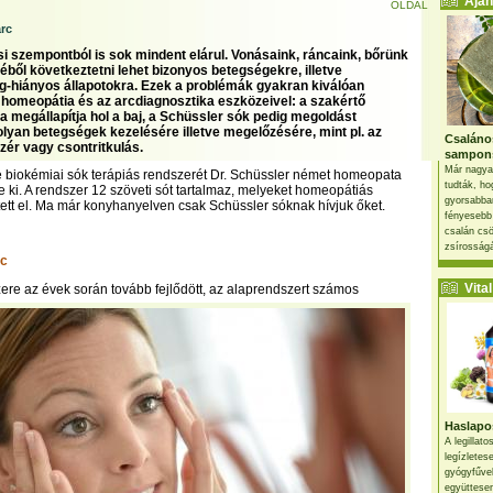
Ajánl
OLDAL
arc
i szempontból is sok mindent elárul. Vonásaink, ráncaink, bőrünk
éből következtetni lehet bizonyos betegségekre, illetve
-hiányos állapotokra. Ezek a problémák gyakran kiválóan
 homeopátia és az arcdiagnosztika eszközeivel: a szakértő
a megállapítja hol a baj, a Schüssler sók pedig megoldást
olyan betegségek kezelésére illetve megelőzésére, mint pl. az
Csaláno
zér vagy csontritkulás.
sampon
Már nagya
e biokémiai sók terápiás rendszerét Dr. Schüssler német homeopata
tudták, ho
te ki. A rendszer 12 szöveti sót tartalmaz, melyeket homeopátiás
gyorsabban
ett el. Ma már konyhanyelven csak Schüssler sóknak hívjuk őket.
fényesebb
csalán csö
zsírosságá
rc
Vital 
ere az évek során tovább fejlődött,
az alaprendszert számos
Haslapos
A legillat
legízletes
gyógyfűve
együttesen