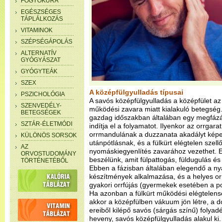
FOGYÓKÚRA
EGÉSZSÉGES
TÁPLÁLKOZÁS
VITAMINOK
SZÉPSÉGÁPOLÁS
ALTERNATÍV
GYÓGYÁSZAT
GYÓGYTEÁK
SZEX
A középfülgyulladás típusai
PSZICHOLÓGIA
A savós középfülgyulladás a középfület az
SZENVEDÉLY-
működési zavara miatt kialakuló betegség. 
BETEGSÉGEK
gazdag időszakban általában egy megfázás,
SZTÁR-ÉLETMÓDI
indítja el a folyamatot. Ilyenkor az orrgar
orrmandulának a duzzanata akadályt képez
KÜLÖNÖS SORSOK
utánpótlásnak, és a fülkürt elégtelen szel
AZ
nyomáskiegyenlítés zavarához vezethet. Ez
ORVOSTUDOMÁNY
beszélünk, amit fülpattogás, füldugulás és
TÖRTÉNETÉBŐL
Ebben a fázisban általában elegendő a ny
készítmények alkalmazása, és a helyes orr
gyakori orrfújás (gyermekek esetében a po
Ha azonban a fülkürt működési elégtelens
akkor a középfülben vákuum jön létre, a d
ereiből kilépő savós (sárgás színű) folyad
heveny, savós középfülgyulladás alakul ki