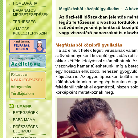
HOMEOPÁTIA
-
Megfázásból középfülgyulladás
A közé
DAGANATOS
MEGBETEGEDÉSEK
Az őszi-téli időszakban jelentős mé
TERHESSÉG
légúti fertőzéssel orvoshoz fordulók 
szövődményeként jelentkező középfü
A MAGAS
vagy visszatérő panaszokat is okozha
KOLESZTERINSZINT
Megfázásból középfülgyulladás
Ha az elmúlt hetek légúti vírusainak valam
szövődményeként középfülgyulladás (otitis 
akkor kétféle lefolyással számolhatunk. A
viszonylag hamar túleshetünk, míg a bete
egy hosszan elhúzódó, nehezen gyógyuló 
kiújulásra is. Az egyes típusokon belül is
NYÁRI EGÉSZSÉG
különböztetnünk a betegség hurutos és g
feltétlenül válnak el egymástól, hiszen s
Vérnyomás
kórképként mutatkoznak meg.
Térdfájdalom
TÉMÁINK
BETEGSÉGEK
BABA-MAMA
EGÉSZSÉGES
ÉLETMÓD