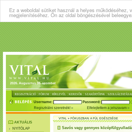
Ez a weboldal sütiket használ a helyes működéséhez, v
megjelenítéséhez. Ön az oldal böngészésével beleegye
2026. Augusztus 08. szombat
:
:
:
:
:
REGISZTRÁCIÓ
FÓRUM
HÍRLEVÉL
KERESŐK
SZAKÉRTŐINK
SZOLGÁLTATÁSA
Username:
Password:
Regisztrálni szeretnék!
Elfelejtettem a jelszavam
VITAL
»
FÓKUSZBAN: A FÜL EGÉSZSÉGE
AKTUÁLIS
Savós vagy gennyes középfülgyullad
NYITÓLAP