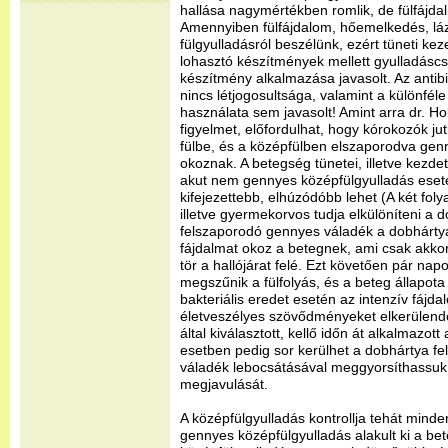
hallása nagymértékben romlik, de fülfájd
Amennyiben fülfájdalom, hőemelkedés, láz i
fülgyulladásról beszélünk, ezért tüneti ke
lohasztó készítmények mellett gyulladáscs
készítmény alkalmazása javasolt. Az antib
nincs létjogosultsága, valamint a különféle
használata sem javasolt! Amint arra dr. Hol
figyelmet, előfordulhat, hogy kórokozók jut
fülbe, és a középfülben elszaporodva gen
okoznak. A betegség tünetei, illetve kezdet
akut nem gennyes középfülgyulladás eseté
kifejezettebb, elhúzódóbb lehet (A két foly
illetve gyermekorvos tudja elkülöníteni a 
felszaporodó gennyes váladék a dobhártyát
fájdalmat okoz a betegnek, ami csak akkor
tör a hallójárat felé. Ezt követően pár nap
megszűnik a fülfolyás, és a beteg állapot
bakteriális eredet esetén az intenzív fájdal
életveszélyes szövődményeket elkerülend
által kiválasztott, kellő időn át alkalmazott
esetben pedig sor kerülhet a dobhártya fe
váladék lebocsátásával meggyorsíthassuk 
megjavulását.
A középfülgyulladás kontrollja tehát mind
gennyes középfülgyulladás alakult ki a be