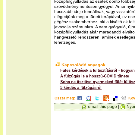
középfülgyulladás az esetek döntő többs
szövődménymentesen gyógyul. Amennyib
hosszabb ideje fennállnak, vagy visszatér
elégedjünk meg a tüneti terápiával, ez eset
gégész szakemberhez, aki a kiváltó ok felt
javasolja számunkra. A nem gyógyuló, újra 
középfülgyulladás akár maradandó elválto
hangvezető rendszeren, aminek esetleges 
lehetséges.
Kapcsolódó anyagok
Füles kérdések a fültisztításról - hogy
A fülzúgás is a hosszú-COVID tünete
Soha ne tisztítsd gyermeked fülét fültisz
5 kérdés a fülzúgásról
Ossza meg:
Köv
email this page
|
Nyom