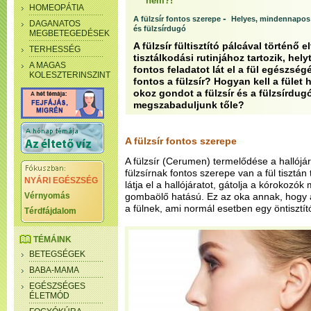
nem?!
HOMEOPÁTIA
-
A fülzsír fontos szerepe
Helyes, mindennapos f
DAGANATOS
és fülzsírdugó
MEGBETEGEDÉSEK
A fülzsír fültisztító pálcával történő 
TERHESSÉG
tisztálkodási rutinjához tartozik, hely
A MAGAS
fontos feladatot lát el a fül egészsé
KOLESZTERINSZINT
fontos a fülzsír? Hogyan kell a fület 
okoz gondot a fülzsír és a fülzsírdug
megszabaduljunk tőle?
A fülzsír fontos szerepe
A fülzsír (Cerumen) termelődése a hallójá
fülzsírnak fontos szerepe van a fül tisztán
NYÁRI EGÉSZSÉG
látja el a hallójáratot, gátolja a kórokozó
Vérnyomás
gombaölő hatású. Ez az oka annak, hogy a h
a fülnek, ami normál esetben egy öntisztí
Térdfájdalom
TÉMÁINK
BETEGSÉGEK
BABA-MAMA
EGÉSZSÉGES
ÉLETMÓD