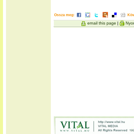
Ossza meg:
Köv
email this page
|
Nyom