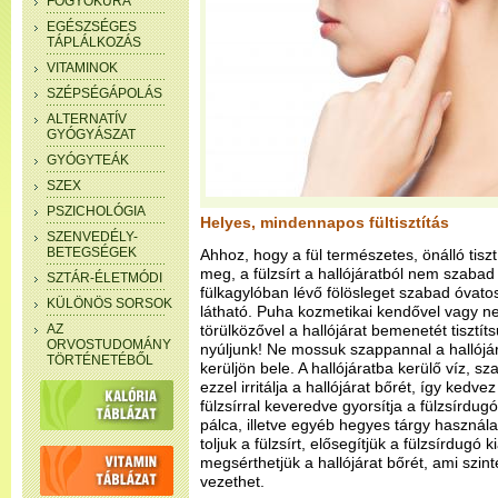
FOGYÓKÚRA
EGÉSZSÉGES
TÁPLÁLKOZÁS
VITAMINOK
SZÉPSÉGÁPOLÁS
ALTERNATÍV
GYÓGYÁSZAT
GYÓGYTEÁK
SZEX
PSZICHOLÓGIA
Helyes, mindennapos fültisztítás
SZENVEDÉLY-
BETEGSÉGEK
Ahhoz, hogy a fül természetes, önálló tis
meg, a fülzsírt a hallójáratból nem szabad 
SZTÁR-ÉLETMÓDI
fülkagylóban lévő fölösleget szabad óvatosa
KÜLÖNÖS SORSOK
látható. Puha kozmetikai kendővel vagy ne
AZ
törülközővel a hallójárat bemenetét tisztít
ORVOSTUDOMÁNY
nyúljunk! Ne mossuk szappannal a hallójá
TÖRTÉNETÉBŐL
kerüljön bele. A hallójáratba kerülő víz, s
ezzel irritálja a hallójárat bőrét, így kedv
fülzsírral keveredve gyorsítja a fülzsírdugó 
pálca, illetve egyéb hegyes tárgy használat
toljuk a fülzsírt, elősegítjük a fülzsírdugó 
megsérthetjük a hallójárat bőrét, ami szint
vezethet.