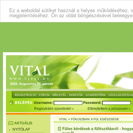
Ez a weboldal sütiket használ a helyes működéséhez, v
megjelenítéséhez. Ön az oldal böngészésével beleegye
2026. Augusztus 07. péntek
:
:
:
:
:
REGISZTRÁCIÓ
FÓRUM
HÍRLEVÉL
KERESŐK
SZAKÉRTŐINK
SZOLGÁLTATÁSA
Username:
Password:
Regisztrálni szeretnék!
Elfelejtettem a jelszavam
VITAL
»
FÓKUSZBAN: A FÜL EGÉSZSÉGE
AKTUÁLIS
Füles kérdések a fültisztításról - hog
NYITÓLAP