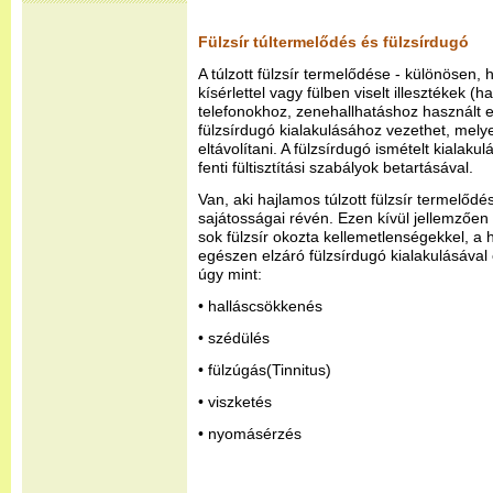
Fülzsír túltermelődés és fülzsírdugó
A túlzott fülzsír termelődése - különösen, ha
kísérlettel vagy fülben viselt illesztékek (
telefonokhoz, zenehallhatáshoz használt e
fülzsírdugó kialakulásához vezethet, mel
eltávolítani. A fülzsírdugó ismételt kialak
fenti fültisztítási szabályok betartásával.
Van, aki hajlamos túlzott fülzsír termelődé
sajátosságai révén. Ezen kívül jellemzően
sok fülzsír okozta kellemetlenségekkel, a 
egészen elzáró fülzsírdugó kialakulásával 
úgy mint:
• halláscsökkenés
• szédülés
• fülzúgás(Tinnitus)
• viszketés
• nyomásérzés