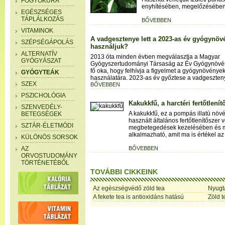
FOGYÓKÚRA
enyhítésében, megelőzésében 
EGÉSZSÉGES
TÁPLÁLKOZÁS
BŐVEBBEN
VITAMINOK
A vadgesztenye lett a 2023-as év gyógynöv
SZÉPSÉGÁPOLÁS
használjuk?
ALTERNATÍV
2013 óta minden évben megválasztja a Magyar
GYÓGYÁSZAT
Gyógyszertudományi Társaság az Év Gyógynövé
fő oka, hogy felhívja a figyelmet a gyógynövénye
GYÓGYTEÁK
használatára. 2023-as év győztese a vadgesztenye
SZEX
BŐVEBBEN
PSZICHOLÓGIA
Kakukkfű, a harctéri fertőtlenít
SZENVEDÉLY-
A kakukkfű, ez a pompás illatú növ
BETEGSÉGEK
használt általános fertőtlenítőszer 
SZTÁR-ÉLETMÓDI
megbetegedések kezelésében és 
alkalmazható, amit ma is értékel a
KÜLÖNÖS SORSOK
AZ
BŐVEBBEN
ORVOSTUDOMÁNY
TÖRTÉNETÉBŐL
TOVÁBBI CIKKEINK
Az egészségvédő zöld tea
Nyugt
A fekete tea is antioxidáns hatású
Zöld t