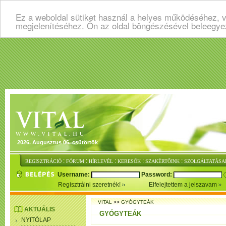
Ez a weboldal sütiket használ a helyes működéséhez, v
megjelenítéséhez. Ön az oldal böngészésével beleegye
2026. Augusztus 06. csütörtök
:
:
:
:
:
REGISZTRÁCIÓ
FÓRUM
HÍRLEVÉL
KERESŐK
SZAKÉRTŐINK
SZOLGÁLTATÁSA
Username:
Password:
Regisztrálni szeretnék!
Elfelejtettem a jelszavam
VITAL
>>
GYÓGYTEÁK
AKTUÁLIS
GYÓGYTEÁK
NYITÓLAP