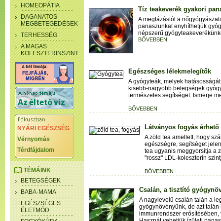
HOMEOPÁTIA
Tíz teakeverék gyakori pan
DAGANATOS
A megfázástól a nőgyógyászati
MEGBETEGEDÉSEK
panaszunkat enyhíthetjük gyógy
népszerű gyógyteakeverékünke
TERHESSÉG
BŐVEBBEN
A MAGAS
KOLESZTERINSZINT
Egészséges lélekmelegítők
A gyógyteák, melyek hatásosságát 
kisebb-nagyobb betegségek gyógy
természetes segítséget. Ismerje m
BŐVEBBEN
Látványos fogyás érhető e
NYÁRI EGÉSZSÉG
A zöld tea amellett, hogy sz
Vérnyomás
egészségre, segítséget jelen
Térdfájdalom
tea ugyanis meggyorsítja a z
"rossz" LDL-koleszterin szintj
TÉMÁINK
BŐVEBBEN
BETEGSÉGEK
Csalán, a tisztító gyógynö
BABA-MAMA
A nagylevelű csalán talán a leg
EGÉSZSÉGES
gyógynövényünk, de azt talán
ÉLETMÓD
immunrendszer erősítésében, v
Hasznát vehetjük ízületi panas