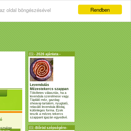
Rendben
 az oldal böngészésével
- 2026 ajánlata -
Levendulás
Mézestekercs szappan
Tökéletes választás, ha a
levendula szerelmese vagy.
Tápláló méz, gazdag
sheavaj-tartalom, nyugtató,
relaxáló levendula illóolaj,
különleges forma. Ezek
teszik a mézes tekercs
szappant igazán egyedivé.
ió
-Bőröd szépségére-
gészsége