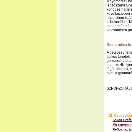
A gyomorsav nem
légzőszervi tün
köhögés hátteré
következtében ak
hátterében is ál
is bekerülhet, 
mindenképp font
kölcsönösen pr
Néma reflux is 
A betegség feli
tipikus tünetek
gombócérzés a 
jelentkezik. Ily
légúti tünetek,
okot, a gyomoré
SZPONZORÁLT
Kapcsolód
Sokak életét
Mit tegyen, 
Reflux, az á