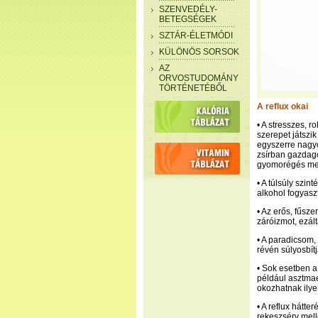
SZENVEDÉLY-
BETEGSÉGEK
SZTÁR-ÉLETMÓDI
KÜLÖNÖS SORSOK
AZ
ORVOSTUDOMÁNY
TÖRTÉNETÉBŐL
A reflux okai
• A stresszes, 
szerepet játszi
egyszerre nagy
zsírban gazdago
gyomorégés me
• A túlsúly szin
alkohol fogyaszt
• Az erős, fűsze
záróizmot, ezál
• A paradicsom,
révén súlyosbítj
• Sok esetben 
például asztmae
okozhatnak ilye
• A reflux hátt
rekeszsérv mell