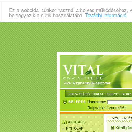
Ez a weboldal sütiket használ a helyes működéséhez, 
beleegyezik a sütik használatába.
További információ
2026. Augusztus 06. csütörtök
:
:
:
REGISZTRÁCIÓ
FÓRUM
HÍRLEVÉL
KERES
Username:
Regisztrálni szeretnék!
VITAL
»
A HÉ
AKTUÁLIS
Köhögés, 
NYITÓLAP