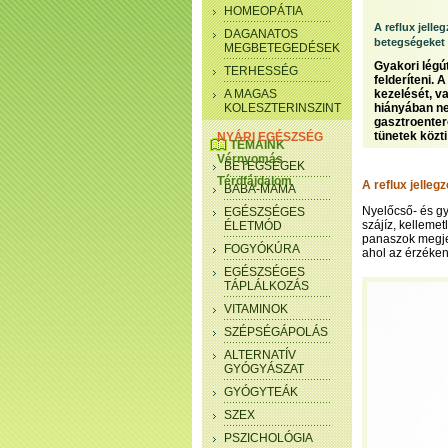
HOMEOPÁTIA
A reflux jelle
DAGANATOS
betegségeket 
MEGBETEGEDÉSEK
Gyakori légú
TERHESSÉG
felderíteni.
A MAGAS
kezelését, v
KOLESZTERINSZINT
hiányában nem
gasztroentero
tünetek közti
NYÁRI EGÉSZSÉG
TÉMÁINK
Vérnyomás
BETEGSÉGEK
Térdfájdalom
A reflux jelleg
BABA-MAMA
Nyelőcső- és gy
EGÉSZSÉGES
szájíz, kellemet
ÉLETMÓD
panaszok megje
FOGYÓKÚRA
ahol az érzékeny
EGÉSZSÉGES
TÁPLÁLKOZÁS
VITAMINOK
SZÉPSÉGÁPOLÁS
ALTERNATÍV
GYÓGYÁSZAT
GYÓGYTEÁK
SZEX
PSZICHOLÓGIA