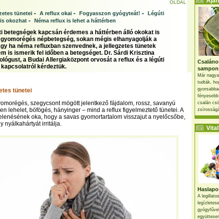
Ajánl
OLDAL
-
-
-
gzetes tünetei
A reflux okai
Fogyasszon gyógyteát!
Légúti
-
is okozhat
Néma reflux is lehet a háttérben
ti betegségek kapcsán érdemes a háttérben álló okokat is
 A gyomorégés népbetegség, sokan mégis elhanyagolják a
agy ha néma refluxban szenvednek, a jellegzetes tünetek
 is ismerik fel időben a betegséget. Dr. Sárdi Krisztina
lógust, a Budai Allergiaközpont orvosát a reflux és a légúti
Csaláno
 kapcsolatról kérdeztük.
sampon
Már nagya
tudták, ho
gyorsabban
zetes tünetei
fényesebb
omorégés, szegycsont mögött jelentkező fájdalom, rossz, savanyú
csalán csö
len lehelet, böfögés, hányinger – mind a reflux figyelmeztető tünetei. A
zsírosságá
lenésének oka, hogy a savas gyomortartalom visszajut a nyelőcsőbe,
 nyálkahártyát irritálja.
Vital 
Haslapos
A legillat
legízletes
gyógyfűve
együttesen