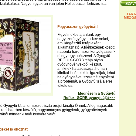
kialakulása. Nagyon gyakran van jelen Helicobacter fertőzés is a
TART
MEGOS
Fogyasszon gyógyteát!
Figyelmükbe ajánlunk egy
nagyszerű gyógytea-keveréket,
ami kiegészítő terápiaként
alkalmazható. A főétkezések között,
naponta háromszor kortyolgassunk
el egy-egy csészével. A Gyógyfű
REFLUX-GORB teája olyan
gyógynövényekből készült,
amiknek hatásosságát humán
klinikai kísérletek is igazolják, tehát
ha gyógyteával szeretné enyhíteni
a problémát, a Gyógyfű teája erre
tökéletes.
Megnézem a Gyógyfű
Reflux_GORB gyógyteáját>>>
 Gyógyfű kft. a természet tiszta erejét kínálja Önnek. A legmagasabb
 rendszerben készülő, hagyományos gyógyteák, gyógynövények
kából mindenki talál kedvére valót.
geket is okozhat