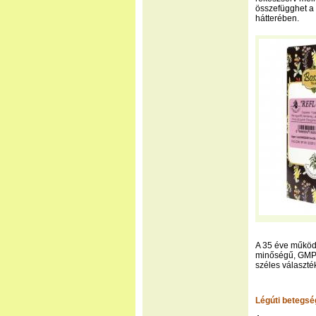
összefügghet a 
hátterében.
A 35 éve működő
minőségű, GMP
széles választé
Légúti betegsé