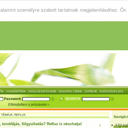
valamint személyre szabott tartalmak megjelenítéséhez. Ön
:
:
:
:
:
ŐK
SZAKÉRTŐINK
SZOLGÁLTATÁSAINK
HASZNOS CÍMEK
JÁTÉKOK
EGÉSZSÉGPLÁZA
Password:
SEARCH:
Elfelejtettem a jelszavam
T TÉMÁJA: REFLUX
Navigác
torokfájás, fülgyulladás? Reflux is okozhatja!
A fül e
1 .