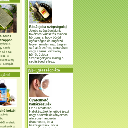
atunk
Bio Jojoba szépségolaj
Jojoba szépségolajunk
tökéletes választás minden
s-sörös
bőrtípusra, hogy bőröd
szappan
egészséges és sugárzó
legyen minden nap. Legyen
nyáink is
szó akár zsíros, pattanásos
gy sörtől
vagy száraz, érzékeny
 nő a haj,
bőrről, Jojoba
 lesz. A
Szépségolajunk mindig a
kkenti a haj
segítségedre lesz.
t, a korpát.
- Egészségpláza
ajánlatunk -
ajánló
Újratölthető
hallókészülék
Ez a Láthatatlan
ító koktél
Hallókészülék lehetővé teszi,
hogy a televíziót kényelmes,
osabb és
alacsony hangerőn
ebb
élvezhesse, és a
kből, melyek
beszélgetések, sőt a
 serkentik a