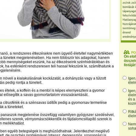
zsírok zsí
bomlását 
tápanyago
felszívódá
Hatóanyag
hozzájárul
testtömeg
étrend
eredmény
PO
rohanó, a rendszeres étkezésekre nem ügyelő életvitel nagymértékben
Ön elo
k a tünetek megjelenésében. Ha nem többször kis adagokat, hanem
összet
obb mennyiségeket eszünk, ha az étkezéseink szénhidrátokban és
listáját
k, ha esténként rendszeresen teli hassal fekszünk le, számíthatunk a
gjelenésére.
tén növeli a kialakulásának kockázatát, a dohányzás vagy a túlzott
Igen
ás pedig rontja a tüneteit.
élel
res ételek, a koffein és a mentol is képes elernyeszteni a gyomor
Igen
tal elősegítik a savas gyomortartalom visszaáramlását.
élel
és a
 a citrusfélék és a szénsavas üdítők pedig a gyomorsav termelése
kozm
ák a tüneteket.
Ritk
a panaszok megjelenése összefügg valamilyen gyógyszer szedésével,
élel
llenes szerek, vérnyomáscsökkentők és fájdalomcsillapító szerek is
n mellékhatást.
Nem,
soha
erében egyéb betegségek is meghúzódhatnak. Jelentkezhet meglévő
ett, de pszichés problémával (stressz, depressziós, szorongás) is