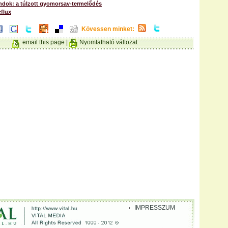
dok: a túlzott gyomorsav-termelődés
flux
Kövessen minket:
email this page
|
Nyomtatható változat
IMPRESSZUM