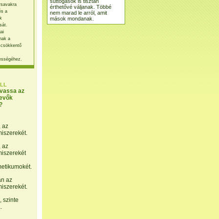
suttogások is tisztán
rsavakra
érthetővé váljanak. Többé
és a
nem marad le arról, amit
mások mondanak.
k
sát.
ai
nak a
 csökkentő
ességéhez.
LL
lvassa az
evők
?
, az
miszerekét.
, az
miszerekét
etikumokét.
án az
miszerekét.
 szinte
.