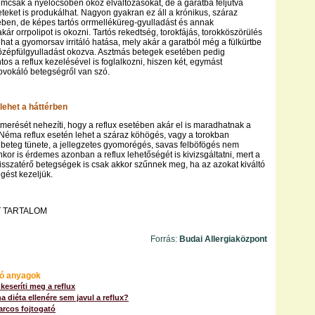
csak a nyelőcsőben okoz elváltozásokat, de a garatba feljutva
eteket is produkálhat. Nagyon gyakran ez áll a krónikus, száraz
ben, de képes tartós orrmelléküreg-gyulladást és annak
ár orrpolipot is okozni. Tartós rekedtség, torokfájás, torokköszörülés
lhat a gyomorsav irritáló hatása, mely akár a garatból még a fülkürtbe
középfülgyulladást okozva. Asztmás betegek esetében pedig
os a reflux kezelésével is foglalkozni, hiszen két, egymást
ovokáló betegségről van szó.
lehet a háttérben
smerését nehezíti, hogy a reflux esetében akár el is maradhatnak a
. Néma reflux esetén lehet a száraz köhögés, vagy a torokban
beteg tünete, a jellegzetes gyomorégés, savas felböfögés nem
enkor is érdemes azonban a reflux lehetőségét is kivizsgáltatni, mert a
 visszatérő betegségek is csak akkor szűnnek meg, ha az azokat kiváltó
gést kezeljük.
 TARTALOM
Forrás:
Budai Allergiaközpont
ó anyagok
 keseríti meg a reflux
ha diéta ellenére sem javul a reflux?
larcos fojtogató