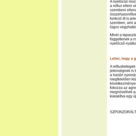
A nyelőcső mozg
a reflux elleni
szembeni ellen
összehasonlítv
funkció itt is j
szemben, ami a 
lúgos vegyhatá
Mivel a tapaszta
függetlenek a n
nyelőcső-nyálk
Lehet, hogy a
A refluxbetegek
jelenségnek is 
a hasűri nyomá
megfelelően kiü
következmények
fokozza az agr
megnövelheti az
kialakítva egy ú
SZPONZORÁLT