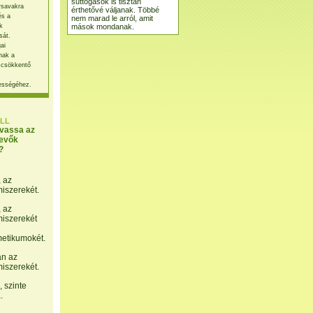
suttogások is tisztán
rsavakra
érthetővé váljanak. Többé
és a
nem marad le arról, amit
mások mondanak.
k
sát.
ai
nak a
 csökkentő
ességéhez.
LL
lvassa az
evők
?
, az
miszerekét.
, az
miszerekét
etikumokét.
án az
miszerekét.
 szinte
.