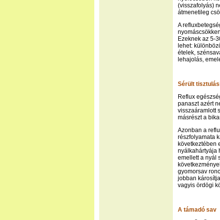
(visszafolyás) 
átmenetileg csö
A refluxbetegsé
nyomáscsökkené
Ezeknek az 5-30
lehet: különböz
ételek, szénsav
lehajolás, emel
Sérült tisztulá
Reflux egészség
panaszt azért n
visszaáramlott 
másrészt a bika
Azonban a refl
részfolyamata 
következtében e
nyálkahártyája 
emellett a nyá
következmények 
gyomorsav ronc
jobban károsítj
vagyis ördögi kö
A támadó sav