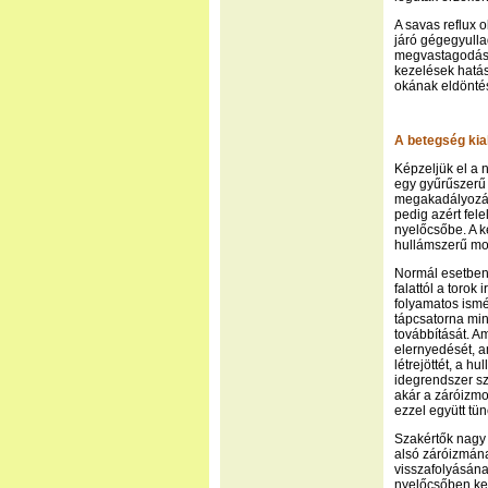
A savas reflux 
járó gégegyulla
megvastagodásá
kezelések hatás
okának eldönté
A betegség kia
Képzeljük el a 
egy gyűrűszerű 
megakadályozása
pedig azért fel
nyelőcsőbe. A k
hullámszerű moz
Normál esetben 
falattól a toro
folyamatos ismé
tápcsatorna min
továbbítását. Am
elernyedését, a
létrejöttét, a 
idegrendszer sz
akár a záróizm
ezzel együtt tün
Szakértők nagy 
alsó záróizmána
visszafolyásán
nyelőcsőben ke