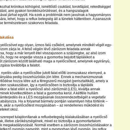
okozhat krónikus köhögést, ismétlődő csuklást, torokfájást, rekedtséggel
dást, ami gyakori torokköszörüléssel, és a hangszalagok
val járhat együtt. Ha ezek a problémák nem javulnak a hagyományos
ára, lehet, hogy a reflux betegség áll a tünetek hátterében. A panaszok
se természetesen szakorvos feladata.
lakulása
nyelőcsövet egy olyan, izmos falú csőként, amelynek mindkét végét egy-
izom zárja le. A felső végén lévő záróizom feladata annak
, hogy a már lenyelt étel visszajusson a szájüregbe, az alsó izom
elős, hogy ne engedje vissza a gyomorba bejutott táplálékot a
ét záróizom között található maga a nyelőcsőtest, amelynek egyirányú,
gása továbbítja a falatot.
nyelés után a nyelőcsőbe jutott falat előtti izomszakasz elernyed, a
k irányába pedig összehúzódás jön létre. Ennek a mechanizmusnak
tlődése hozza létre azt a féregszerű mozgást (perisztaltikát), amely a
den szakaszában, így a nyelőcsőben is biztosítja a táplálék
ikor a falat eléri a nyelőcső alsó záróizmát (LES), kiváltja annak
minek következtében a falat a gyomorba kerül. A kétféle hullám
hullámterjedés és a LES mozgásának összerendezettségét a vegetatív
abályozza. Ha a folyamat bármely pontján valamilyen hiba történik –
ok, akár a nyelőcsőtest mozgásában – az rendellenes működést és
eteket okoz.
szerepet tulajdonítanak a refluxbetegség kialakulásában a nyelőcső
k, illetve zárókészségének, mivel ez biztosítja a gyomortartalom
ak megakadályozását. Normál esetben a záróizom összehúzódásakor a
letkező nyomás nagyobb, mint a gyomorban lévő nyomás, így reflux