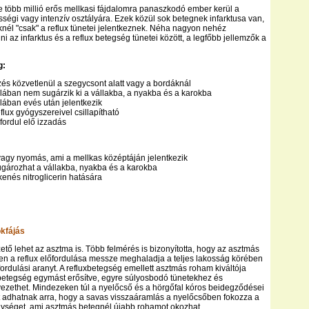
e több millió erős mellkasi fájdalomra panaszkodó ember kerül a
ségi vagy intenzív osztályára. Ezek közül sok betegnek infarktusa van,
knél "csak" a reflux tünetei jelentkeznek. Néha nagyon nehéz
i az infarktus és a reflux betegség tünetei között, a legfőbb jellemzők a
g:
rzés közvetlenül a szegycsont alatt vagy a bordáknál
talában nem sugárzik ki a vállakba, a nyakba és a karokba
alában evés után jelentkezik
eflux gyógyszereivel csillapítható
fordul elő izzadás
 vagy nyomás, ami a mellkas középtáján jelentkezik
sugározhat a vállakba, nyakba és a karokba
enés nitroglicerin hatására
kfájás
ető lehet az asztma is. Több felmérés is bizonyította, hogy az asztmás
n a reflux előfordulása messze meghaladja a teljes lakosság körében
fordulási aranyt. A refluxbetegség emellett asztmás roham kiváltója
t betegség egymást erősítve, egyre súlyosbodó tünetekhez és
zethet. Mindezeken túl a nyelőcső és a hörgőfal kóros beidegződései
 adhatnak arra, hogy a savas visszaáramlás a nyelőcsőben fokozza a
nységet, ami asztmás betegnél újabb rohamot okozhat.