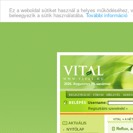
Ez a weboldal sütiket használ a helyes működéséhez, 
beleegyezik a sütik használatába.
További információ
2026. Augusztus 09. vasárnap
:
:
:
REGISZTRÁCIÓ
FÓRUM
HÍRLEVÉL
KERES
Username:
Regisztrálni szeretnék!
VITAL
»
A HÉ
AKTUÁLIS
Reflux, a
NYITÓLAP