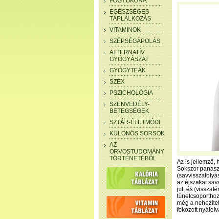
FOGYÓKÚRA
EGÉSZSÉGES
TÁPLÁLKOZÁS
VITAMINOK
SZÉPSÉGÁPOLÁS
ALTERNATÍV
GYÓGYÁSZAT
GYÓGYTEÁK
SZEX
PSZICHOLÓGIA
SZENVEDÉLY-
BETEGSÉGEK
SZTÁR-ÉLETMÓDI
KÜLÖNÖS SORSOK
AZ
ORVOSTUDOMÁNY
TÖRTÉNETÉBŐL
Az is jellemző,
Sokszor panaszk
(savvisszafolyá
az éjszakai sav
jut, és (visszat
tünetcsoporthoz
még a nehezítet
fokozott nyálelv