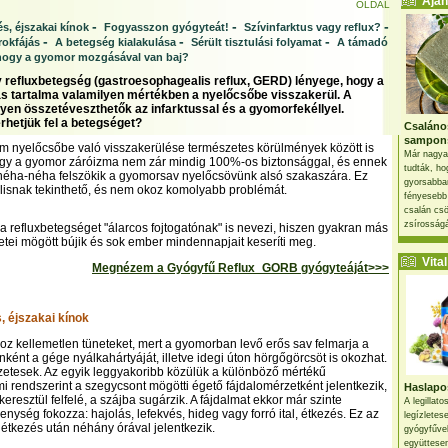
Ajánl
OLDAL
-
-
-
s, éjszakai kínok
Fogyasszon gyógyteát!
Szívinfarktus vagy reflux?
-
-
-
rokfájás
A betegség kialakulása
Sérült tisztulási folyamat
A támadó
hogy a gyomor mozgásával van baj?
y refluxbetegség (gastroesophagealis reflux, GERD) lényege, hogy a
 tartalma valamilyen mértékben a nyelőcsőbe visszakerül. A
yen összetéveszthetők az infarktussal és a gyomorfekéllyel.
hetjük fel a betegséget?
Csaláno
sampon
m nyelőcsőbe való visszakerülése természetes körülmények között is
Már nagya
hogy a gyomor záróizma nem zár mindig 100%-os biztonsággal, és ennek
tudták, ho
néha-néha felszökik a gyomorsav nyelőcsövünk alsó szakaszára. Ez
gyorsabban
isnak tekinthető, és nem okoz komolyabb problémát.
fényesebb
csalán csö
zsírosságá
a refluxbetegséget "álarcos fojtogatónak" is nevezi, hiszen gyakran más
tei mögött bújik és sok ember mindennapjait keseríti meg.
Vital 
Megnézem a Gyógyfű Reflux_GORB gyógyteáját>>>
, éjszakai kínok
okoz kellemetlen tüneteket, mert a gyomorban levő erős sav felmarja a
ként a gége nyálkahártyáját, illetve idegi úton hörgőgörcsöt is okozhat.
gzetesek. Az egyik leggyakoribb közülük a különböző mértékű
 rendszerint a szegycsont mögötti égető fájdalomérzetként jelentkezik,
Haslapos
eresztül felfelé, a szájba sugárzik. A fájdalmat ekkor már szinte
A legillat
nység fokozza: hajolás, lefekvés, hideg vagy forró ital, étkezés. Ez az
legízletes
 étkezés után néhány órával jelentkezik.
gyógyfűve
együttesen