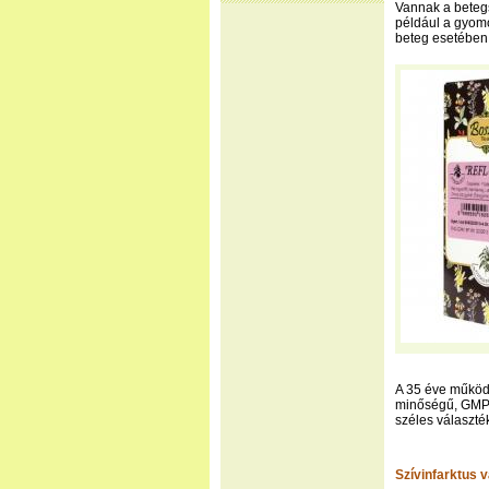
Vannak a betegs
például a gyomo
beteg esetében 
A 35 éve működő
minőségű, GMP
széles választé
Szívinfarktus v