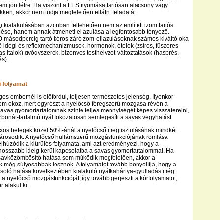
nem jön létre. Ha viszont a LES nyomása tartósan alacsony vagy
kken, akkor nem tudja megfelelően ellátni feladatát.
g kialakulásában azonban feltehetően nem az említett izom tartós
se, hanem annak átmeneti ellazulása a legfontosabb tényező.
 másodpercig tartó kóros záróizom-ellazulásoknak számos kiváltó oka
ő idegi és reflexmechanizmusok, hormonok, ételek (zsíros, fűszeres
as italok) gyógyszerek, bizonyos testhelyzet-változtatások (hasprés,
és).
si folyamat
es embernél is előfordul, teljesen természetes jelenség. Ilyenkor
em okoz, mert egyrészt a nyelőcső féregszerű mozgása révén a
savas gyomortartalomnak szinte teljes mennyiségét képes visszaterelni,
rbonát-tartalmú nyál fokozatosan semlegesíti a savas vegyhatást.
uxos betegek közel 50%-ánál a nyelőcső megtisztulásának mindkét
károsodik. A nyelőcső hullámszerű mozgásfunkciójának romlása
lhúzódik a kiürülés folyamata, ami azt eredményezi, hogy a
hosszabb ideig kerül kapcsolatba a savas gyomortartalommal. Ha
l savközömbösítő hatása sem működik megfelelően, akkor a
még súlyosabbak lesznek. A folyamatot tovább bonyolítja, hogy a
soló hatása következtében kialakuló nyálkahártya-gyulladás még
a a nyelőcső mozgásfunkcióját, így tovább gerjeszti a kórfolyamatot,
r alakul ki.