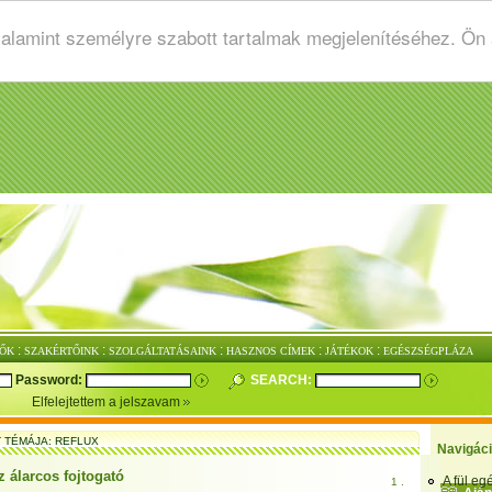
valamint személyre szabott tartalmak megjelenítéséhez. Ön
:
:
:
:
:
ŐK
SZAKÉRTŐINK
SZOLGÁLTATÁSAINK
HASZNOS CÍMEK
JÁTÉKOK
EGÉSZSÉGPLÁZA
Password:
SEARCH:
Elfelejtettem a jelszavam
T TÉMÁJA: REFLUX
Navigác
z álarcos fojtogató
A fül e
1 .