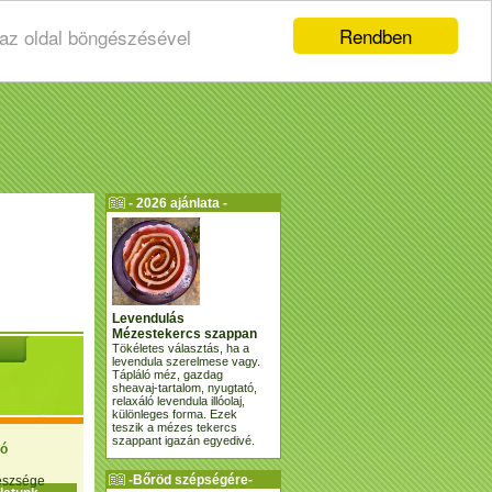
Rendben
 az oldal böngészésével
- 2026 ajánlata -
Levendulás
Mézestekercs szappan
Tökéletes választás, ha a
levendula szerelmese vagy.
Tápláló méz, gazdag
sheavaj-tartalom, nyugtató,
relaxáló levendula illóolaj,
különleges forma. Ezek
teszik a mézes tekercs
szappant igazán egyedivé.
ió
-Bőröd szépségére-
gészsége