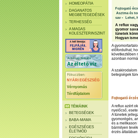
HOMEOPÁTIA
Fojtogató érzé
DAGANATOS
Asztma és to
MEGBETEGEDÉSEK
-
sav
Lehet, 
TERHESSÉG
A reflux vag
A MAGAS
gyomor savas
KOLESZTERINSZINT
tünetek könn
Hogyan ismer
A gyomortartalo
előfordulhat, 
következtében 
azonban normál
A szakirodalom 
betegségek tüne
NYÁRI EGÉSZSÉG
Vérnyomás
Térdfájdalom
Fojtogató érzés
A reflux azért 
TÉMÁINK
nyelőcső, eseten
BETEGSÉGEK
A tünetek jelle
gyomorégés, ami
BABA-MAMA
és a mellkason k
EGÉSZSÉGES
bármilyen tevéke
ÉLETMÓD
érzés általában