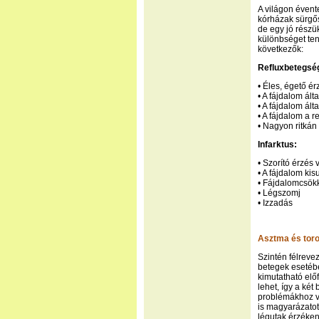
A világon évent
kórházak sürgős
de egy jó részü
különbséget tenn
következők:
Refluxbetegsé
• Éles, égető é
• A fájdalom ál
• A fájdalom ált
• A fájdalom a r
• Nagyon ritkán 
Infarktus:
• Szorító érzés
• A fájdalom ki
• Fájdalomcsökk
• Légszomj
• Izzadás
Asztma és toro
Szintén félrevez
betegek esetébe
kimutatható elő
lehet, így a ké
problémákhoz ve
is magyarázatot
légutak érzéke