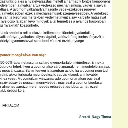
ásfunkciója és a nyálelválasztás mellett a harmadik fontos komponens
 védelemben a nyálkahártya védekező mechanizmusa, vagyis a savval
állása. A gyomornyálkahártya hasonló védekezőképességével
a a nyelőcsőben ezek a mechanizmusok szegényesebbek. A védekező
elen van, s bizonyos mértékben védelmet nyújt a sav károsító hatásával
nyelőcső falában lévő mirigyek által termelt és a nyálhoz hasonlóan
sú "nyáknak" köszönhető.
latok szerint a reflux okozta kellemetlen tünetek gyakorlatilag
yálkahártya-gyulladás súlyosságától, valószínűleg fontos tényező a
ahártya gyomorsavval szembeni változó érzékenysége.
 gyomor mozgásával van baj?
 50-60%-ában lelassult a szilárd gyomortartalom kiürülése. Ennek a
több oka lehet: ilyen a gyomor alsó záróizmának nem megfelelő zárása,
s megváltozása. Bármi legyen is azonban az ok, ha a gyomor nem tud
rülni, akkor térfogata megnövekszik, vagyis kitágul, ami további
hez vezet. A gyomorban visszamaradó gyomortartalom egyrészt
esszív sósav és pepszin mennyiségét, másrészt a gyomor tágulása
 átmeneti záróizom-elernyedés erősségét és időtartamát, ezzel
jabb ördögi kört.
 TARTALOM
Szerző:
Nagy Tímea