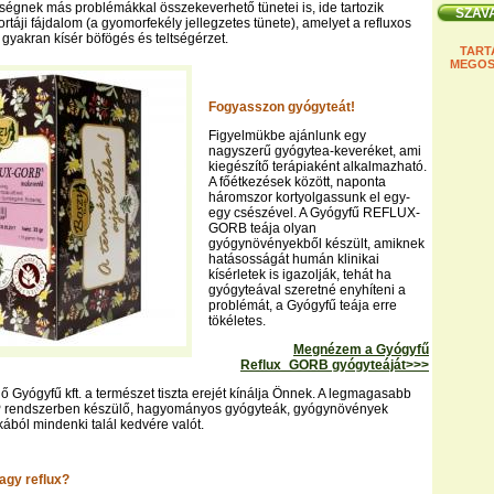
égnek más problémákkal összekeverhető tünetei is, ide tartozik
rtáji fájdalom (a gyomorfekély jellegzetes tünete), amelyet a refluxos
gyakran kísér böfögés és teltségérzet.
TART
MEGOS
Fogyasszon gyógyteát!
Figyelmükbe ajánlunk egy
nagyszerű gyógytea-keveréket, ami
kiegészítő terápiaként alkalmazható.
A főétkezések között, naponta
háromszor kortyolgassunk el egy-
egy csészével. A Gyógyfű REFLUX-
GORB teája olyan
gyógynövényekből készült, amiknek
hatásosságát humán klinikai
kísérletek is igazolják, tehát ha
gyógyteával szeretné enyhíteni a
problémát, a Gyógyfű teája erre
tökéletes.
Megnézem a Gyógyfű
Reflux_GORB gyógyteáját>>>
 Gyógyfű kft. a természet tiszta erejét kínálja Önnek. A legmagasabb
 rendszerben készülő, hagyományos gyógyteák, gyógynövények
kából mindenki talál kedvére valót.
agy reflux?