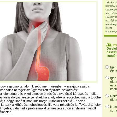
zsírok zsí
bomlását 
tápanyago
felszívódá
Hatóanyag
hozzájárul
testtömeg
étrend
eredmény
PO
Ön elo
összet
listáját
Igen
élel
Igen
élel
és a
 hogy a gyomortartalom kisebb mennyiségben visszajut a szájba.
kozm
odnak a betegek az úgynevezett "éjszakai saváttörés"
s) jelenségére is. A kellemetlen érzés és a nyelőcső-károsodás mellett
Ritk
as visszafolyás veszélye lehet, ha a folyadék a légcsőbe, majd a tüdőbe
élel
érő) tüdőgyulladást, krónikus hörghurutot idézhet elő. Ehhez a
 tartozik a köhögés, nehézlégzés, illetve a rekedtség is. További tünetek
Nem,
t nyelés, valamint a problémákat természetes úton enyhíteni hivatott
soha
álasztás.