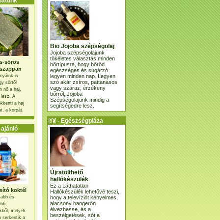
atunk
Bio Jojoba szépségolaj
Jojoba szépségolajunk
tökéletes választás minden
s-sörös
bőrtípusra, hogy bőröd
szappan
egészséges és sugárzó
legyen minden nap. Legyen
nyáink is
szó akár zsíros, pattanásos
gy sörtől
vagy száraz, érzékeny
 nő a haj,
bőrről, Jojoba
 lesz. A
Szépségolajunk mindig a
kkenti a haj
segítségedre lesz.
t, a korpát.
- Egészségpláza
ajánlatunk -
ajánló
Újratölthető
hallókészülék
Ez a Láthatatlan
ító koktél
Hallókészülék lehetővé teszi,
hogy a televíziót kényelmes,
osabb és
alacsony hangerőn
ebb
élvezhesse, és a
kből, melyek
beszélgetések, sőt a
 serkentik a