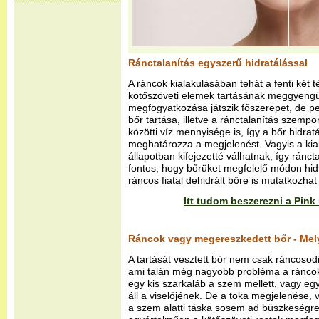
Ránctalanítás egyszerű hidratálással
A ráncok kialakulásában tehát a fenti két 
kötőszöveti elemek tartásának meggyengülé
megfogyatkozása játszik főszerepet, de p
bőr tartása, illetve a ránctalanítás szempo
közötti víz mennyisége is, így a bőr hidratá
meghatározza a megjelenést. Vagyis a kial
állapotban kifejezetté válhatnak, így ránct
fontos, hogy bőrüket megfelelő módon hi
ráncos fiatal dehidrált bőre is mutatkozhat
Itt tudom beszerezni a Pin
Ráncok vagy megereszkedett bőr - Mel
A tartását vesztett bőr nem csak ráncosod
ami talán még nagyobb probléma a ráncok
egy kis szarkaláb a szem mellett, vagy egy
áll a viselőjének. De a toka megjelenése, v
a szem alatti táska sosem ad büszkeségre