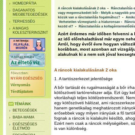
HOMEOPÁTIA
-
A ráncok kialakulásának 2 oka
Ránctalanítás 
DAGANATOS
vagy megereszkedett bőr - Melyik a nagyobb p
MEGBETEGEDÉSEK
-
közük van a ránctalanítás fogalmához?
Amiko
-
TERHESSÉG
Verhetetlen vízmegtartó: a hialuronsav
Ráncta
-
kezdd el?
Ránctalanítás a kollagéntermelődés
A MAGAS
KOLESZTERINSZINT
Azért érdemes már időben felvenni a k
az idő előrehaladtával már egyre neh
Arról, hogy évről évre hogyan változik
korábban, most azonban azt vizsgálj
alakulnak ki a nem sok jóval kecsegt
A ráncok kialakulásának 2 oka
NYÁRI EGÉSZSÉG
1. A tartószerkezet jelentősége
Vérnyomás
A bőr tartását és rugalmasságát a bőr irha
Térdfájdalom
kötőszöveti tartórendszer adja. Ezt úgy kel
vitorláshajó teljes kötélzetrendszerét. Ne
egy kötőszöveti hálózat, ami rácsszerkeze
TÉMÁINK
hanem genetikailag meghatározott irányok
BETEGSÉGEK
erősebbek vagy milyen irányúak a fő tart
BABA-MAMA
fognak a ráncok is kialakulni később, ah
Ezért nem csak a ráncok mélységében, s
EGÉSZSÉGES
is van különbség.
ÉLETMÓD