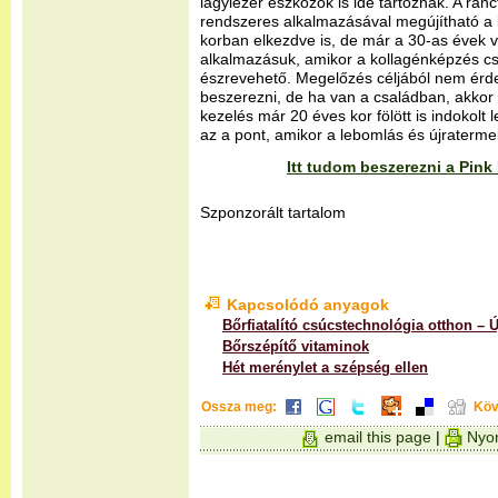
lágylézer eszközök is ide tartoznak. A rá
rendszeres alkalmazásával megújítható a 
korban elkezdve is, de már a 30-as évek v
alkalmazásuk, amikor a kollagénképzés c
észrevehető. Megelőzés céljából nem érde
beszerezni, de ha van a családban, akkor
kezelés már 20 éves kor fölött is indokolt l
az a pont, amikor a lebomlás és újraterme
Itt tudom beszerezni a Pin
Szponzorált tartalom
Kapcsolódó anyagok
Bőrfiatalító csúcstechnológia otthon – 
Bőrszépítő vitaminok
Hét merénylet a szépség ellen
Ossza meg:
Köv
email this page
|
Nyom