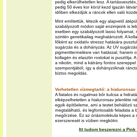
pedig elkerülhetetlen lesz. A tartásveszté
pedig 50 éves kor körül kezd igazán látván
időben elkezdjük a ráncok ellen való küzd
Mint említettük, létezik egy alapvető átépü
szabályozott módon saját enzimjeink is le
esetben egy szabályozott lassú folyamat,
szintén genetikailag meghatározott. A kol
főként az oxidatív stressz hatására pusztu
sugárzás és a dohányzás. Az UV sugárzá
pigmenttermelésre van hatással, hanem ox
kollagén és elasztin rostokat is pusztítja
a nikotin, mind a kátrány fontos szereppel
szempontjából, így a dohányzóknak ráncta
biztos megoldás.
Verhetetlen vízmegtartó: a hialuronsav
A fiatalos és rugalmas bőr kulcsa a hidratá
elképzelhetetlen a hialuronsav jelenléte né
egyik építőeleme, ami a testet behálózó 
megtalálható, és legfontosabb feladata a
megőrzése. Ez az óriásmolekula képes a s
ezerszeresét is vízben megkötni.
Itt tudom beszerezni a Pin