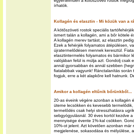
egyértelműen a kötőszöveti rostok megfo
írhatók.
Kollagén és elasztin - Mi közük van a 
A kötőszöveti rostok speciális tartófehérjé
ismert talán a kollagén, ami a bőr kötele é
A kollagén merev tartást, az elasztin ped
Ezek a fehérjék folyamatos átépülésen, v
újratermelődésen mennek keresztül. Fiata
elasztintermelés folyamatos és bármikor lé
valójában felül is múlja azt. Gondolj csak
annál gyorsabban és annál szebben (heg
fiatalabbak vagyunk! Ránctalanítás során t
fogjuk, erre a két alapkőre kell hatnunk. D
Amikor a kollagén eltűnik bőrünkből...
20-as éveink végére azonban a kollagén é
üteme lecsökken és kevesebb termelődik, 
termelődés csak helyi stresszhatásra ugri
sebgyógyulásnál. 30 éves kortól kezdve a 
mennyisége évente 1%-kal csökken. Gondol
10%-ot jelent. Azt követően azonban már 
megjelenése, sokasodása és mélyülése, a