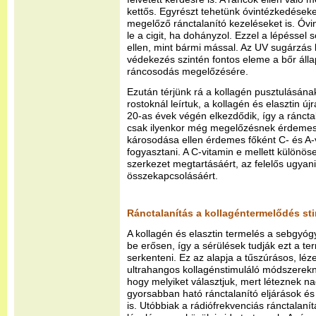
kettős. Egyrészt tehetünk óvintézkedések
megelőző ránctalanító kezeléseket is. Óv
le a cigit, ha dohányzol. Ezzel a lépéssel 
ellen, mint bármi mással. Az UV sugárzás 
védekezés szintén fontos eleme a bőr áll
ráncosodás megelőzésére.
Ezután térjünk rá a kollagén pusztulásána
rostoknál leírtuk, a kollagén és elasztin 
20-as évek végén elkezdődik, így a ráncta
csak ilyenkor még megelőzésnek érdemes h
károsodása ellen érdemes főként C- és A-
fogyasztani. A C-vitamin e mellett különös
szerkezet megtartásáért, az felelős ugyan
összekapcsolásáért.
Ránctalanítás a kollagéntermelődés st
A kollagén és elasztin termelés a sebgyóg
be erősen, így a sérülések tudják ezt a te
serkenteni. Ez az alapja a tűszúrásos, léz
ultrahangos kollagénstimuláló módszerek
hogy melyiket választjuk, mert léteznek n
gyorsabban ható ránctalanító eljárások é
is. Utóbbiak a rádiófrekvenciás ránctalaní