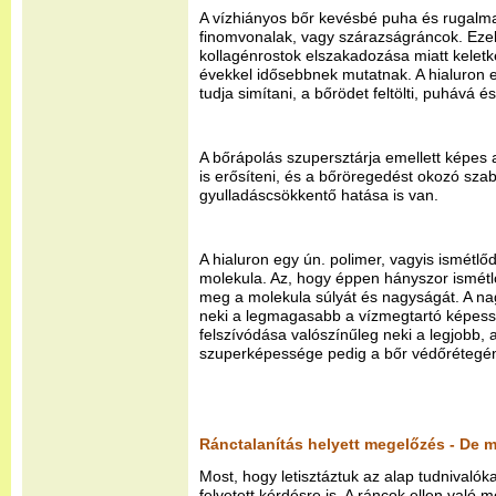
A vízhiányos bőr kevésbé puha és rugalma
finomvonalak, vagy szárazságráncok. Eze
kollagénrostok elszakadozása miatt kelet
évekkel idősebbnek mutatnak. A hialuron e
tudja simítani, a bőrödet feltölti, puhává é
A bőrápolás szupersztárja emellett képes
is erősíteni, és a bőröregedést okozó sza
gyulladáscsökkentő hatása is van.
A hialuron egy ún. polimer, vagyis ismétl
molekula. Az, hogy éppen hányszor ismétl
meg a molekula súlyát és nagyságát. A na
neki a legmagasabb a vízmegtartó képessé
felszívódása valószínűleg neki a legjobb,
szuperképessége pedig a bőr védőrétegén
Ránctalanítás helyett megelőzés - De m
Most, hogy letisztáztuk az alap tudnivaló
felvetett kérdésre is. A ráncok ellen való