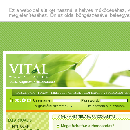
Ez a weboldal sütiket használ a helyes működéséhez, v
megjelenítéséhez. Ön az oldal böngészésével beleegye
2026. Augusztus 08. szombat
:
:
:
:
:
REGISZTRÁCIÓ
FÓRUM
HÍRLEVÉL
KERESŐK
SZAKÉRTŐINK
SZOLGÁLTATÁSA
Username:
Password:
Regisztrálni szeretnék!
Elfelejtettem a jelszavam
VITAL
»
A HÉT TÉMÁJA: RÁNCTALANÍTÁS
AKTUÁLIS
Megelőzhető-e a ráncosodás?
NYITÓLAP