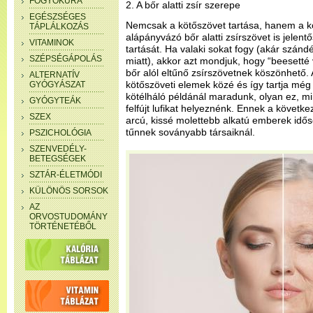
FOGYÓKÚRA
2. A bőr alatti zsír szerepe
EGÉSZSÉGES
Nemcsak a kötőszövet tartása, hanem a k
TÁPLÁLKOZÁS
alápányvázó bőr alatti zsírszövet is jele
VITAMINOK
tartását. Ha valaki sokat fogy (akár szán
SZÉPSÉGÁPOLÁS
miatt), akkor azt mondjuk, hogy “beesetté 
bőr alól eltűnő zsírszövetnek köszönhető.
ALTERNATÍV
kötőszöveti elemek közé és így tartja mé
GYÓGYÁSZAT
kötélháló példánál maradunk, olyan ez, mi
GYÓGYTEÁK
felfújt lufikat helyeznénk. Ennek a követ
SZEX
arcú, kissé molettebb alkatú emberek idő
tűnnek soványabb társaiknál.
PSZICHOLÓGIA
SZENVEDÉLY-
BETEGSÉGEK
SZTÁR-ÉLETMÓDI
KÜLÖNÖS SORSOK
AZ
ORVOSTUDOMÁNY
TÖRTÉNETÉBŐL