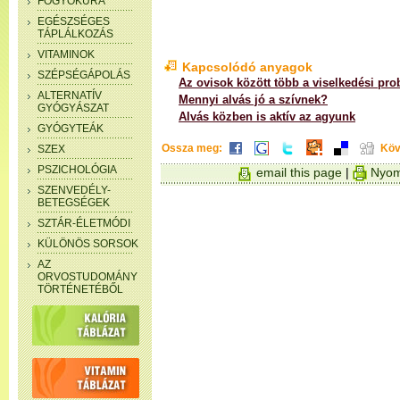
FOGYÓKÚRA
EGÉSZSÉGES
TÁPLÁLKOZÁS
VITAMINOK
Kapcsolódó anyagok
SZÉPSÉGÁPOLÁS
Az ovisok között több a viselkedési pr
ALTERNATÍV
Mennyi alvás jó a szívnek?
GYÓGYÁSZAT
Alvás közben is aktív az agyunk
GYÓGYTEÁK
Ossza meg:
Köv
SZEX
PSZICHOLÓGIA
email this page
|
Nyom
SZENVEDÉLY-
BETEGSÉGEK
SZTÁR-ÉLETMÓDI
KÜLÖNÖS SORSOK
AZ
ORVOSTUDOMÁNY
TÖRTÉNETÉBŐL