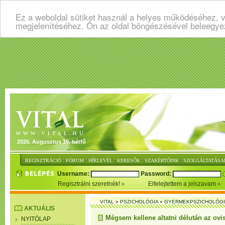
Ez a weboldal sütiket használ a helyes működéséhez, v
megjelenítéséhez. Ön az oldal böngészésével beleegye
2026. Augusztus 10. hétfő
:
:
:
:
:
REGISZTRÁCIÓ
FÓRUM
HÍRLEVÉL
KERESŐK
SZAKÉRTŐINK
SZOLGÁLTATÁSA
Username:
Password:
Regisztrálni szeretnék!
Elfelejtettem a jelszavam
VITAL
»
PSZICHOLÓGIA
»
GYERMEKPSZICHOLÓG
AKTUÁLIS
Mégsem kellene altatni délután az ovi
NYITÓLAP