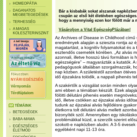
HOMEOPÁTIA
DAGANATOS
Bár a kisbabák sokat alszanak napközben,
MEGBETEGEDÉSEK
csupán az első két életévben egészséges
hogy a mennyiség ezen kor fölött már a
TERHESSÉG
A MAGAS
Vásároljon a Vital EgészségPlázában!
KOLESZTERINSZINT
Az Archives of Disease in Childhood című 
eredmények alapján a szieszta rontja az é
magatartást, a kognitív folyamatokat és a 
esztendős csemeték körében. „Az alvás 
azonnali, illetve hosszú távú formában is 
egészségére” – magyarázták a kutatók. A 
pedagógusok általában szorgalmazzák, hog
nap közben. A születéstől azonban ötéves 
idő éjszakára tolódik, a nappali pihenés t
NYÁRI EGÉSZSÉG
A szakértők a vizsgálat során minden olya
Vérnyomás
ami ebben a témában készült. Ezek alapjá
Térdfájdalom
fölötti délutáni pihenés esetén megnöveks
idő, illetve csökken az éjszakai alvás idő
tudunk az éjszakai alvás fejlődésre gyakor
TÉMÁINK
életkorra tolt délutáni alvás mellett azo
BETEGSÉGEK
bizonyíték szól. Amennyiben egy iskoláskor
BABA-MAMA
problémákkal küzd, a szerzők szerint előszö
szokott-e napközben aludni. A 3-5 évesek 
EGÉSZSÉGES
egyébként napi 11-13 óra.
ÉLETMÓD