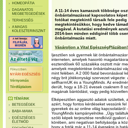
HOMEOPÁTIA
DAGANATOS
A 11-14 éves kamaszok többsége osz
MEGBETEGEDÉSEK
önbántalmazással kapcsolatos képet a
fotókat megtekintő társaik fele pedig
TERHESSÉG
megtekintésükkor, hogy kedve támadt
A MAGAS
magával. A kutatási eredmények azutá
KOLESZTERINSZINT
2014-ben minden eddiginél több csem
önbántalmazás miatt.
Vásároljon a Vital EgészségPlázában!
Ijesztően sok gyermek lát önbántalmazásr
interneten, amelyek hasonló magatartásra 
esztendősek 60 százaléka osztott már meg
amelyek megtekintése önbántalmazási vágy
mint felében. A 2 000 fiatal bevonásával k
NYÁRI EGÉSZSÉG
négy brit jótékonysági szervezet végezte: 
Vérnyomás
selfharmUK és a YoungMinds. Az eredmény
derült, hogy a 18-21 évesek csaknem 8 s
Térdfájdalom
magának bántódást, vagy pedig közvetlenül i
TÉMÁINK
Elképesztően aggasztó adatok születtek, 
azért, hogy fontos kérdéseket vessünk fe
BETEGSÉGEK
gyerekek és az online világ kapcsolatáról 
BABA-MAMA
YoungMinds kampányelnöke. „Úgy találtuk
szóló képek terjesztése rendkívül gyakori 
EGÉSZSÉGES
ÉLETMÓD
körében, ami negatívan befolyásolja a köz
hogy a fotók már a 11-14 évesekre is hat