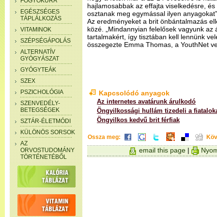
FOGYÓKÚRA
hajlamosabbak az effajta viselkedésre, 
EGÉSZSÉGES
osztanak meg egymással ilyen anyagokat”
TÁPLÁLKOZÁS
Az eredményeket a brit önbántalmazás elle
közé. „Mindannyian felelősek vagyunk az á
VITAMINOK
tartalmakért, így tisztában kell lennünk v
SZÉPSÉGÁPOLÁS
összegezte Emma Thomas, a YouthNet ve
ALTERNATÍV
GYÓGYÁSZAT
GYÓGYTEÁK
SZEX
PSZICHOLÓGIA
Kapcsolódó anyagok
Az internetes avatárunk árulkodó
SZENVEDÉLY-
BETEGSÉGEK
Öngyilkossági hullám tizedeli a fiatalok
Öngyilkos kedvű brit férfiak
SZTÁR-ÉLETMÓDI
KÜLÖNÖS SORSOK
Ossza meg:
Köv
AZ
email this page
|
Nyom
ORVOSTUDOMÁNY
TÖRTÉNETÉBŐL