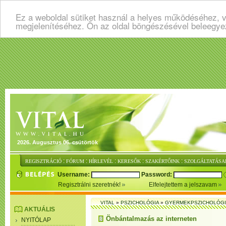
Ez a weboldal sütiket használ a helyes működéséhez, v
megjelenítéséhez. Ön az oldal böngészésével beleegye
2026. Augusztus 06. csütörtök
:
:
:
:
:
REGISZTRÁCIÓ
FÓRUM
HÍRLEVÉL
KERESŐK
SZAKÉRTŐINK
SZOLGÁLTATÁSA
Username:
Password:
Regisztrálni szeretnék!
Elfelejtettem a jelszavam
VITAL
»
PSZICHOLÓGIA
»
GYERMEKPSZICHOLÓG
AKTUÁLIS
Önbántalmazás az interneten
NYITÓLAP