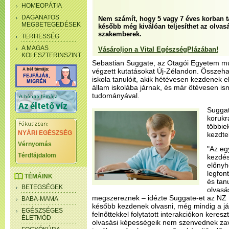
HOMEOPÁTIA
DAGANATOS
Nem számít, hogy 5 vagy 7 éves korban ta
MEGBETEGEDÉSEK
később még kiválóan teljesíthet az olvasás
szakemberek.
TERHESSÉG
A MAGAS
Vásároljon a Vital EgészségPlázában!
KOLESZTERINSZINT
Sebastian Suggate, az Otagói Egyetem m
végzett kutatásokat Új-Zélandon. Összehas
iskola tanulóit, akik hétévesen kezdenek el
állam iskolába járnak, és már ötévesen i
tudományával.
Suggat
korukr
többie
NYÁRI EGÉSZSÉG
kezdte
Vérnyomás
"Az eg
Térdfájdalom
kezdés
előnyh
legfont
TÉMÁINK
és tan
BETEGSÉGEK
olvasás
megszereznek – idézte Suggate-et az NZ H
BABA-MAMA
később kezdenek olvasni, még mindig a já
EGÉSZSÉGES
felnőttekkel folytatott interakciókon keresz
ÉLETMÓD
olvasási képességeik nem szenvednek zava