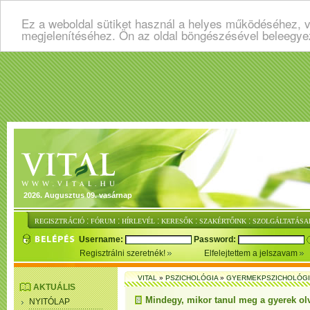
Ez a weboldal sütiket használ a helyes működéséhez, v
megjelenítéséhez. Ön az oldal böngészésével beleegye
2026. Augusztus 09. vasárnap
:
:
:
:
:
REGISZTRÁCIÓ
FÓRUM
HÍRLEVÉL
KERESŐK
SZAKÉRTŐINK
SZOLGÁLTATÁSA
Username:
Password:
Regisztrálni szeretnék!
Elfelejtettem a jelszavam
VITAL
»
PSZICHOLÓGIA
»
GYERMEKPSZICHOLÓG
AKTUÁLIS
Mindegy, mikor tanul meg a gyerek ol
NYITÓLAP