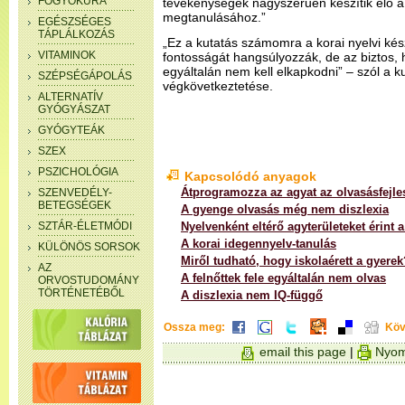
FOGYÓKÚRA
tevékenységek nagyszerűen készítik elő a 
megtanulásához.”
EGÉSZSÉGES
TÁPLÁLKOZÁS
„Ez a kutatás számomra a korai nyelvi ké
VITAMINOK
fontosságát hangsúlyozzák, de az biztos, h
egyáltalán nem kell elkapkodni” – szól a k
SZÉPSÉGÁPOLÁS
végkövetkeztetése.
ALTERNATÍV
GYÓGYÁSZAT
GYÓGYTEÁK
SZEX
PSZICHOLÓGIA
Kapcsolódó anyagok
Átprogramozza az agyat az olvasásfejl
SZENVEDÉLY-
BETEGSÉGEK
A gyenge olvasás még nem diszlexia
SZTÁR-ÉLETMÓDI
Nyelvenként eltérő agyterületeket érint a
A korai idegennyelv-tanulás
KÜLÖNÖS SORSOK
Miről tudható, hogy iskolaérett a gyerek
AZ
A felnőttek fele egyáltalán nem olvas
ORVOSTUDOMÁNY
TÖRTÉNETÉBŐL
A diszlexia nem IQ-függő
Ossza meg:
Köv
email this page
|
Nyom