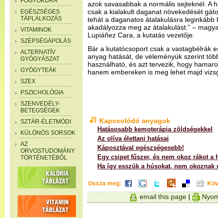
FOGYÓKÚRA
azok savasabbak a normális sejteknél. A 
csak a kialakult daganat növekedését gát
EGÉSZSÉGES
TÁPLÁLKOZÁS
tehát a daganatos átalakulásra leginkább
akadályozza meg az átalakulást.” – magya
VITAMINOK
Lupiáñez Cara, a kutatás vezetője.
SZÉPSÉGÁPOLÁS
Bár a kutatócsoport csak a vastagbélrák 
ALTERNATÍV
anyag hatását, de véleményük szerint tö
GYÓGYÁSZAT
használható, és azt tervezik, hogy hama
GYÓGYTEÁK
hanem embereken is meg lehet majd vizsg
SZEX
PSZICHOLÓGIA
SZENVEDÉLY-
BETEGSÉGEK
Kapcsolódó anyagok
SZTÁR-ÉLETMÓDI
Hatásosabb kemoterápia zöldségekkel
KÜLÖNÖS SORSOK
Az olíva élettani hatásai
AZ
Káposztával egészségesebb!
ORVOSTUDOMÁNY
Egy csipet fűszer, és nem okoz rákot a
TÖRTÉNETÉBŐL
Ha így esszük a húsokat, nem okoznak 
Ossza meg:
Köv
email this page
|
Nyom