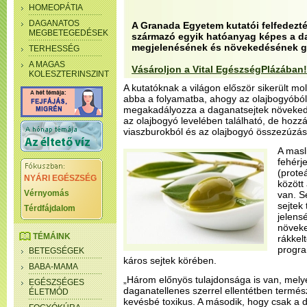
HOMEOPÁTIA
DAGANATOS
A Granada Egyetem kutatói felfedezt
MEGBETEGEDÉSEK
származó egyik hatóanyag képes a d
megjelenésének és növekedésének gá
TERHESSÉG
A MAGAS
Vásároljon a Vital EgészségPlázában!
KOLESZTERINSZINT
A kutatóknak a világon először sikerült mol
abba a folyamatba, ahogy az olajbogyóból
megakadályozza a daganatsejtek növekedés
az olajbogyó levelében található, de hozzá l
viaszburokból és az olajbogyó összezúzása
A masl
fehérj
(prote
NYÁRI EGÉSZSÉG
között
Vérnyomás
van. S
sejtek 
Térdfájdalom
jelens
növeke
TÉMÁINK
rákkel
program
BETEGSÉGEK
káros sejtek körében.
BABA-MAMA
„Három előnyös tulajdonsága is van, melye
EGÉSZSÉGES
daganatellenes szerrel ellentétben termés
ÉLETMÓD
kevésbé toxikus. A második, hogy csak a d