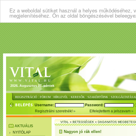
Ez a weboldal sütiket használ a helyes működéséhez, v
megjelenítéséhez. Ön az oldal böngészésével beleegye
2026. Augusztus 07. péntek
:
:
:
:
:
REGISZTRÁCIÓ
FÓRUM
HÍRLEVÉL
KERESŐK
SZAKÉRTŐINK
SZOLGÁLTATÁSA
Username:
Password:
Regisztrálni szeretnék!
Elfelejtettem a jelszavam
VITAL
»
BETEGSÉGEK
»
DAGANATOS MEGBETEG
AKTUÁLIS
Nagyon jó rák ellen!
NYITÓLAP