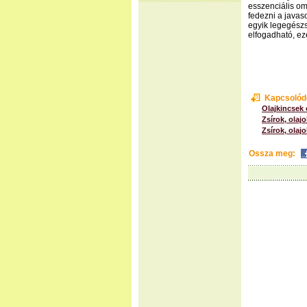
esszenciális om
fedezni a javaso
egyik legegészs
elfogadható, ezé
Kapcsolód
Olajkincsek 
Zsírok, olaj
Zsírok, olaj
Ossza meg: