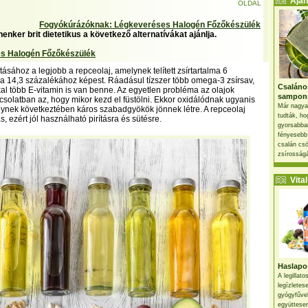
Ajánl
OLDAL
Fogyókúrázóknak: Légkeveréses Halogén Főzőkészülék
enker brit dietetikus a következő alternatívákat ajánlja.
s Halogén Főzőkészülék
tásához a legjobb a repceolaj, amelynek telített zsírtartalma 6
va 14,3 százalékához képest. Ráadásul tízszer több omega-3 zsírsav,
Csaláno
al több E-vitamin is van benne. Az egyetlen probléma az olajok
sampon
csolatban az, hogy mikor kezd el füstölni. Ekkor oxidálódnak ugyanis
Már nagya
lynek következtében káros szabadgyökök jönnek létre. A repceolaj
tudták, ho
, ezért jól használható pirításra és sütésre.
gyorsabban
fényesebb
csalán csö
zsírosságá
Vital 
Haslapos
A legillat
legízletes
gyógyfűve
együttesen