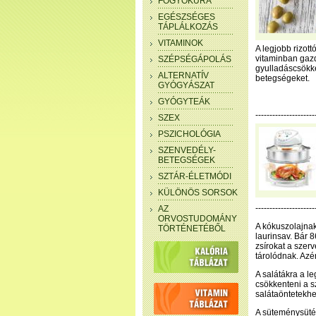
FOGYÓKÚRA
EGÉSZSÉGES
TÁPLÁLKOZÁS
VITAMINOK
A legjobb rizott
vitaminban gazd
SZÉPSÉGÁPOLÁS
gyulladáscsökke
ALTERNATÍV
betegségeket.
GYÓGYÁSZAT
GYÓGYTEÁK
--------------------
SZEX
PSZICHOLÓGIA
SZENVEDÉLY-
BETEGSÉGEK
SZTÁR-ÉLETMÓDI
KÜLÖNÖS SORSOK
---------------------
AZ
ORVOSTUDOMÁNY
A kókuszolajnak 
TÖRTÉNETÉBŐL
laurinsav. Bár 86
zsírokat a szer
tárolódnak. Azér
A salátákra a l
csökkenteni a s
salátaöntetekhez
A süteménysütés