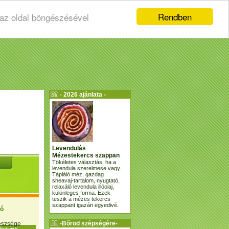
Rendben
 az oldal böngészésével
- 2026 ajánlata -
Levendulás
Mézestekercs szappan
Tökéletes választás, ha a
levendula szerelmese vagy.
Tápláló méz, gazdag
sheavaj-tartalom, nyugtató,
relaxáló levendula illóolaj,
különleges forma. Ezek
teszik a mézes tekercs
szappant igazán egyedivé.
ió
-Bőröd szépségére-
gészsége