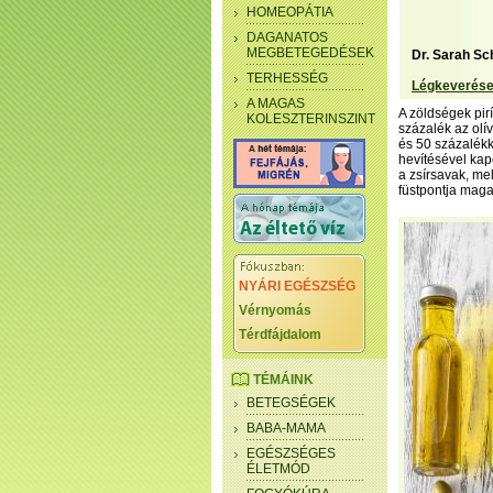
HOMEOPÁTIA
DAGANATOS
MEGBETEGEDÉSEK
Dr. Sarah Sch
TERHESSÉG
Légkeverése
A MAGAS
A zöldségek pirí
KOLESZTERINSZINT
százalék az olí
és 50 százalékk
hevítésével kap
a zsírsavak, me
füstpontja magas
NYÁRI EGÉSZSÉG
Vérnyomás
Térdfájdalom
TÉMÁINK
BETEGSÉGEK
BABA-MAMA
EGÉSZSÉGES
ÉLETMÓD