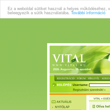
Ez a weboldal sütiket használ a helyes működéséhez, 
beleegyezik a sütik használatába.
További információ
2026. Augusztus 08. szombat
:
:
:
REGISZTRÁCIÓ
FÓRUM
HÍRLEVÉL
KERES
Username:
Regisztrálni szeretnék!
VITAL
»
EGÉ
AKTUÁLIS
Olíva hel
NYITÓLAP