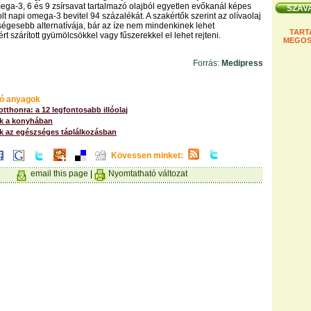
ega-3, 6 és 9 zsírsavat tartalmazó olajból egyetlen evőkanál képes
lt napi omega-3 bevitel 94 százalékát. A szakértők szerint az olívaolaj
égesebb alternatívája, bár az íze nem mindenkinek lehet
TART
rt szárított gyümölcsökkel vagy fűszerekkel el lehet rejteni.
MEGOS
Forrás:
Medipress
ó anyagok
otthonra: a 12 legfontosabb illóolaj
ok a konyhában
ok az egészséges táplálkozásban
Kövessen minket:
email this page
|
Nyomtatható változat