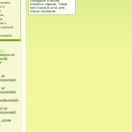
suttogások is tisztán
rsavakra
érthetővé váljanak. Többé
és a
nem marad le arról, amit
mások mondanak.
k
sát.
ai
nak a
 csökkentő
ességéhez.
LL
lvassa az
evők
?
, az
miszerekét.
, az
miszerekét
etikumokét.
án az
miszerekét.
 szinte
.