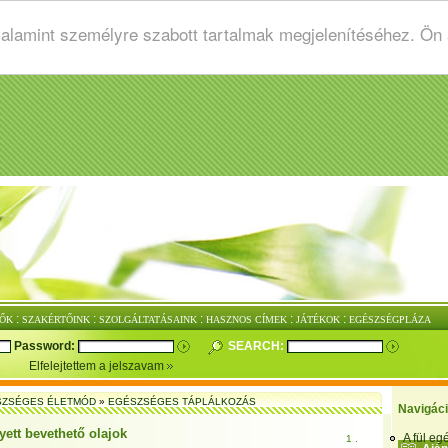
valamint személyre szabott tartalmak megjelenítéséhez. Ön
:
:
:
:
:
ŐK
SZAKÉRTŐINK
SZOLGÁLTATÁSAINK
HASZNOS CÍMEK
JÁTÉKOK
EGÉSZSÉGPLÁZA
Password:
SEARCH:
Elfelejtettem a jelszavam
SZSÉGES ÉLETMÓD
»
EGÉSZSÉGES TÁPLÁLKOZÁS
Navigác
yett bevethető olajok
A fül e
1 .