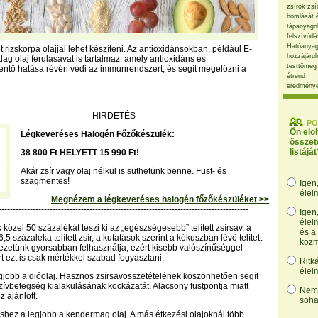
zsírok zsí
bomlását 
tápanyago
felszívódá
Hatóanyag
ót rizskorpa olajjal lehet készíteni. Az antioxidánsokban, például E-
hozzájárul
ag olaj ferulasavat is tartalmaz, amely antioxidáns és
testtömeg
ntő hatása révén védi az immunrendszert, és segít megelőzni a
étrend
eredmény
----------------------------------HIRDETÉS-------------------------------------------
PO
Ön elo
Légkeveréses Halogén Főzőkészülék:
összet
listáját
38 800 Ft HELYETT 15 990 Ft!
Akár zsír vagy olaj nélkül is süthetünk benne. Füst- és
szagmentes!
Igen
élel
Megnézem a légkeveréses halogén főzőkészüléket >>
----------------------------------------------------------------------------------------
Igen
élel
közel 50 százalékát teszi ki az „egészségesebb” telített zsírsav, a
és a
,5 százaléka telített zsír, a kutatások szerint a kókuszban lévő telített
kozm
vezetünk gyorsabban felhasználja, ezért kisebb valószínűséggel
t ezt is csak mértékkel szabad fogyasztani.
Ritk
élel
egjobb a dióolaj. Hasznos zsírsavösszetételének köszönhetően segít
zívbetegség kialakulásának kockázatát. Alacsony füstpontja miatt
Nem,
 ajánlott.
soha
hez a legjobb a kendermag olaj. A más étkezési olajoknál több