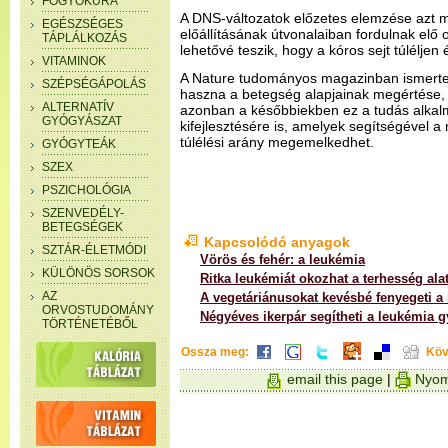
FOGYÓKÚRA
A DNS-változatok előzetes elemzése azt mu
EGÉSZSÉGES
előállításának útvonalaiban fordulnak elő 
TÁPLÁLKOZÁS
lehetővé teszik, hogy a kóros sejt túléljen
VITAMINOK
A Nature tudományos magazinban ismertet
SZÉPSÉGÁPOLÁS
haszna a betegség alapjainak megértése, 
ALTERNATÍV
azonban a későbbiekben ez a tudás alkal
GYÓGYÁSZAT
kifejlesztésére is, amelyek segítségével 
túlélési arány megemelkedhet.
GYÓGYTEÁK
SZEX
PSZICHOLÓGIA
SZENVEDÉLY-
BETEGSÉGEK
Kapcsolódó anyagok
SZTÁR-ÉLETMÓDI
Vörös és fehér: a leukémia
KÜLÖNÖS SORSOK
Ritka leukémiát okozhat a terhesség ala
AZ
A vegetáriánusokat kevésbé fenyegeti a 
ORVOSTUDOMÁNY
Négyéves ikerpár segítheti a leukémia g
TÖRTÉNETÉBŐL
Ossza meg:
Köv
email this page
|
Nyom