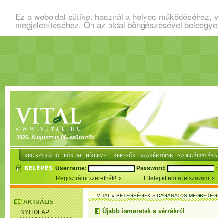
Ez a weboldal sütiket használ a helyes működéséhez, v
megjelenítéséhez. Ön az oldal böngészésével beleegye
2026. Augusztus 06. csütörtök
:
:
:
:
:
REGISZTRÁCIÓ
FÓRUM
HÍRLEVÉL
KERESŐK
SZAKÉRTŐINK
SZOLGÁLTATÁSA
Username:
Password:
Regisztrálni szeretnék!
Elfelejtettem a jelszavam
VITAL
»
BETEGSÉGEK
»
DAGANATOS MEGBETEG
AKTUÁLIS
Újabb ismeretek a vérrákról
NYITÓLAP