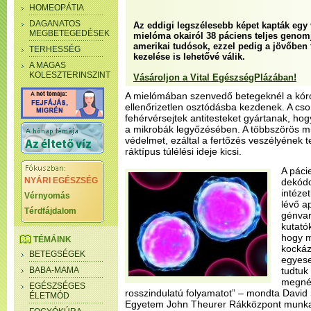
HOMEOPÁTIA
DAGANATOS
Az eddigi legszélesebb képet kapták egy 
MEGBETEGEDÉSEK
mielóma okairól 38 páciens teljes geno
amerikai tudósok, ezzel pedig a jövőben 
TERHESSÉG
kezelése is lehetővé válik.
A MAGAS
KOLESZTERINSZINT
Vásároljon a Vital EgészségPlázában!
A mielómában szenvedő betegeknél a kóro
ellenőrizetlen osztódásba kezdenek. A cs
fehérvérsejtek antitesteket gyártanak, ho
a mikrobák legyőzésében. A többszörös mi
védelmet, ezáltal a fertőzés veszélyének te
ráktípus túlélési ideje kicsi.
A páci
NYÁRI EGÉSZSÉG
dekódo
intéze
Vérnyomás
lévő a
Térdfájdalom
génvar
kutató
hogy m
TÉMÁINK
kockáz
BETEGSÉGEK
egyese
BABA-MAMA
tudtuk
megnéz
EGÉSZSÉGES
rosszindulatú folyamatot” – mondta David
ÉLETMÓD
Egyetem John Theurer Rákközpont munka