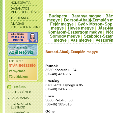
HOMEOPÁTIA
DAGANATOS
MEGBETEGEDÉSEK
Budapest
|
Baranya megye
|
Bác
TERHESSÉG
megye
|
Borsod-Abaúj-Zemplén 
A MAGAS
Fejér megye
|
Győr- Moson- Sop
KOLESZTERINSZINT
megye
|
Heves megye
|
Jász-N
Komárom-Esztergom megye
|
Nó
Somogy megye
|
Szabolcs-Szat
megye
|
Vas megye
|
Veszpré
Borsod-Abaúj-Zemplén megye
NYÁRI EGÉSZSÉG
Putnok
3630 Kossuth u. 24.
Vérnyomás
(06-48) 431-207
Térdfájdalom
Edelény
3780 Antal György u.85.
TÉMÁINK
(06-48) 341-735
BETEGSÉGEK
Encs
BABA-MAMA
3860 Petőfi u. 58.
EGÉSZSÉGES
(06-46) 385-815
ÉLETMÓD
Gönc