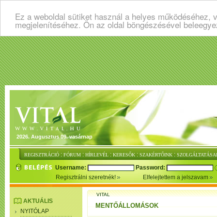
Ez a weboldal sütiket használ a helyes működéséhez, v
megjelenítéséhez. Ön az oldal böngészésével beleegye
2026. Augusztus 09. vasárnap
:
:
:
:
:
REGISZTRÁCIÓ
FÓRUM
HÍRLEVÉL
KERESŐK
SZAKÉRTŐINK
SZOLGÁLTATÁSA
Username:
Password:
Regisztrálni szeretnék!
Elfelejtettem a jelszavam
VITAL
AKTUÁLIS
MENTŐÁLLOMÁSOK
NYITÓLAP