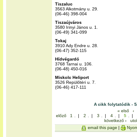
Tiszaluc
3563 Alkotmány u. 29.
(06-46) 398-004
Tiszaújváros
3580 Irinyi János u. 1.
(06-49) 341-099
Tokaj
3910 Ady Endre u. 28.
(06-47) 352-115
Hídvégardó
3768 Tarnai u. 106.
(06-48) 450-016
Miskolc Heliport
3526 Repülőtéri u. 7.
(06-46) 417-111
A cikk folytatódik - 5
« első
‹
előző
1
. |
2
. |
3
. |
4
. |
5
. |
következő ›
uto
email this page
|
Nyom