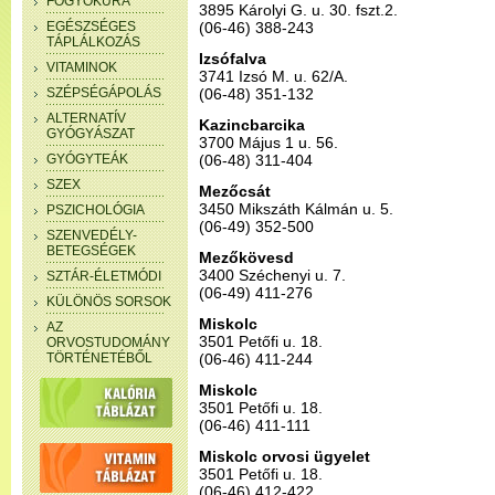
FOGYÓKÚRA
3895 Károlyi G. u. 30. fszt.2.
EGÉSZSÉGES
(06-46) 388-243
TÁPLÁLKOZÁS
Izsófalva
VITAMINOK
3741 Izsó M. u. 62/A.
SZÉPSÉGÁPOLÁS
(06-48) 351-132
ALTERNATÍV
Kazincbarcika
GYÓGYÁSZAT
3700 Május 1 u. 56.
GYÓGYTEÁK
(06-48) 311-404
SZEX
Mezőcsát
3450 Mikszáth Kálmán u. 5.
PSZICHOLÓGIA
(06-49) 352-500
SZENVEDÉLY-
BETEGSÉGEK
Mezőkövesd
3400 Széchenyi u. 7.
SZTÁR-ÉLETMÓDI
(06-49) 411-276
KÜLÖNÖS SORSOK
Miskolc
AZ
3501 Petőfi u. 18.
ORVOSTUDOMÁNY
TÖRTÉNETÉBŐL
(06-46) 411-244
Miskolc
3501 Petőfi u. 18.
(06-46) 411-111
Miskolc orvosi ügyelet
3501 Petőfi u. 18.
(06-46) 412-422