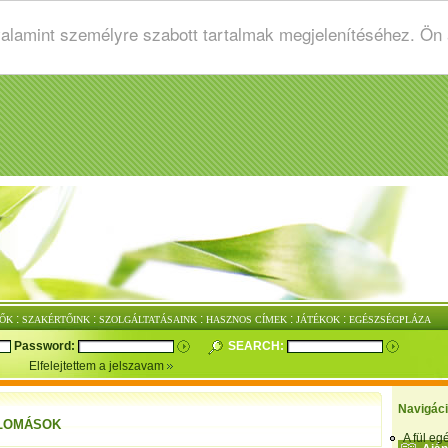
valamint személyre szabott tartalmak megjelenítéséhez. Ön
:
:
:
:
:
ŐK
SZAKÉRTŐINK
SZOLGÁLTATÁSAINK
HASZNOS CÍMEK
JÁTÉKOK
EGÉSZSÉGPLÁZA
Password:
SEARCH:
Elfelejtettem a jelszavam
Navigác
LOMÁSOK
A fül e