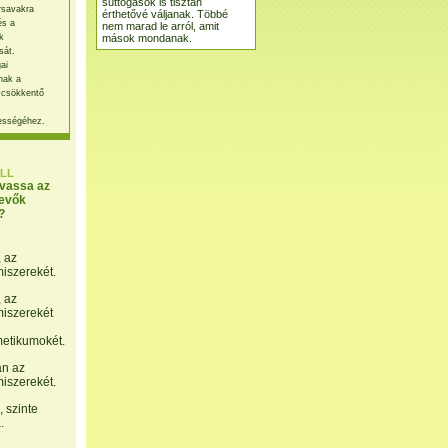
suttogások is tisztán
rsavakra
érthetővé váljanak. Többé
és a
nem marad le arról, amit
mások mondanak.
k
sát.
ai
nak a
 csökkentő
ességéhez.
LL
lvassa az
evők
?
, az
miszerekét.
, az
miszerekét
etikumokét.
án az
miszerekét.
 szinte
.