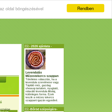
Rendben
 az oldal böngészésével
- 2026 ajánlata -
Levendulás
Mézestekercs szappan
Tökéletes választás, ha a
levendula szerelmese vagy.
Tápláló méz, gazdag
sheavaj-tartalom, nyugtató,
relaxáló levendula illóolaj,
különleges forma. Ezek
teszik a mézes tekercs
szappant igazán egyedivé.
ió
-Bőröd szépségére-
gészsége