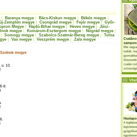
Ajánl
|
Baranya megye
|
Bács-Kiskun megye
|
Békés megye
|
új-Zemplén megye
|
Csongrád megye
|
Fejér megye
|
Győr-
opron Megye
|
Hajdú-Bihar megye
|
Heves megye
|
Jász-
lnok megye
|
Komárom-Esztergom megye
|
Nógrád megye
|
|
Somogy megye
|
Szabolcs-Szatmár-Bereg megye
|
Tolna
Csaláno
gye
|
Vas megye
|
Veszprém megye
|
Zala megye
sampon
Már nagya
tudták, ho
-Szolnok megye
gyorsabban
fényesebb
csalán csö
 u. 10.
zsírosságá
2
Vital 
6-8.
0
a.
2
Haslapos
6.
A legillat
3
legízletes
gyógyfűve
együttesen