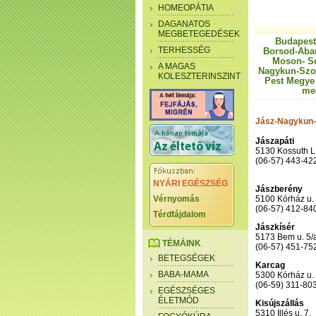
HOMEOPÁTIA
DAGANATOS
MEGBETEGEDÉSEK
Budapest
TERHESSÉG
Borsod-Aba
Moson- S
A MAGAS
Nagykun-Szo
KOLESZTERINSZINT
Pest Megye
me
Jász-Nagykun
Jászapáti
5130 Kossuth L.
(06-57) 443-42
NYÁRI EGÉSZSÉG
Jászberény
Vérnyomás
5100 Kórház u. 
(06-57) 412-84
Térdfájdalom
Jászkísér
5173 Bem u. 5/
TÉMÁINK
(06-57) 451-75
BETEGSÉGEK
Karcag
BABA-MAMA
5300 Kórház u. 
(06-59) 311-80
EGÉSZSÉGES
ÉLETMÓD
Kisújszállás
5310 Illés u. 7.