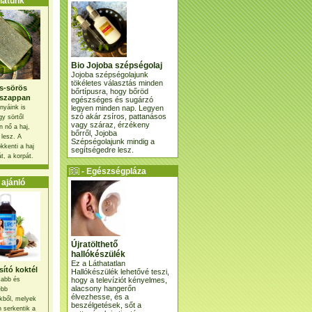
atunk
Bio Jojoba szépségolaj
Jojoba szépségolajunk
tökéletes választás minden
s-sörös
bőrtípusra, hogy bőröd
szappan
egészséges és sugárzó
legyen minden nap. Legyen
nyáink is
szó akár zsíros, pattanásos
gy sörtől
vagy száraz, érzékeny
 nő a haj,
bőrről, Jojoba
 lesz. A
Szépségolajunk mindig a
kkenti a haj
segítségedre lesz.
t, a korpát.
- Egészségpláza
ajánlatunk -
ajánló
Újratölthető
hallókészülék
Ez a Láthatatlan
ító koktél
Hallókészülék lehetővé teszi,
hogy a televíziót kényelmes,
osabb és
alacsony hangerőn
ebb
élvezhesse, és a
kből, melyek
beszélgetések, sőt a
 serkentik a