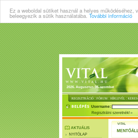
Ez a weboldal sütiket használ a helyes működéséhez, 
beleegyezik a sütik használatába.
További információ
2026. Augusztus 08. szombat
:
:
:
REGISZTRÁCIÓ
FÓRUM
HÍRLEVÉL
KERES
Username:
Regisztrálni szeretnék!
VITAL
AKTUÁLIS
MENTŐÁL
NYITÓLAP