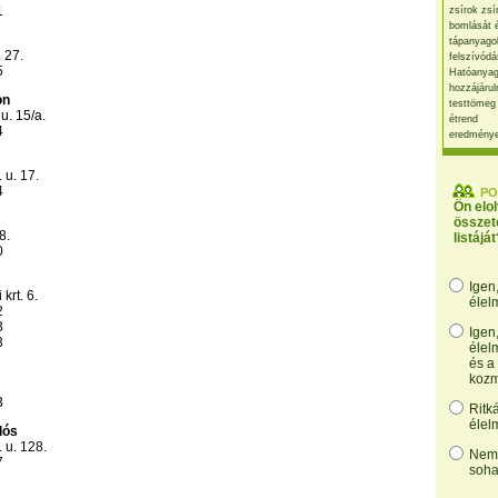
1
zsírok zsí
bomlását 
tápanyago
 27.
felszívódá
5
Hatóanyag
hozzájárul
on
testtömeg
u. 15/a.
étrend
4
eredmény
 u. 17.
4
PO
Ön elo
összet
8.
listáját
0
Igen
krt. 6.
élel
2
3
Igen
3
élel
és a
kozm
3
Ritk
élel
lós
 u. 128.
Nem,
7
soha