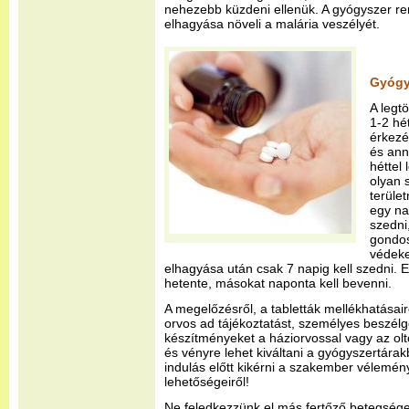
nehezebb küzdeni ellenük. A gyógyszer r
elhagyása növeli a malária veszélyét.
Gyógy
A legt
1-2 hét
érkezés
és ann
héttel
olyan 
terüle
egy na
szedni,
gondos
védeke
elhagyása után csak 7 napig kell szedni.
hetente, másokat naponta kell bevenni.
A megelőzésről, a tabletták mellékhatásairó
orvos ad tájékoztatást, személyes beszélg
készítményeket a háziorvossal vagy az oltó
és vényre lehet kiváltani a gyógyszertárak
indulás előtt kikérni a szakember vélemé
lehetőségeiről!
Ne feledkezzünk el más fertőző betegség