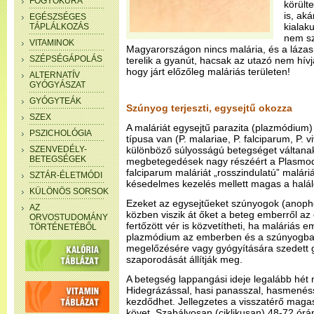
FOGYÓKÚRA
körült
is, aká
EGÉSZSÉGES
kialak
TÁPLÁLKOZÁS
nem sz
VITAMINOK
Magyarországon nincs malária, és a lázas 
SZÉPSÉGÁPOLÁS
terelik a gyanút, hacsak az utazó nem hívja
hogy járt előzőleg maláriás területen!
ALTERNATÍV
GYÓGYÁSZAT
GYÓGYTEÁK
Szúnyog terjeszti, egysejtű okozza
SZEX
A maláriát egysejtű parazita (plazmódium
PSZICHOLÓGIA
típusa van (P. malariae, P. falciparum, P. v
SZENVEDÉLY-
különböző súlyosságú betegséget váltanak 
BETEGSÉGEK
megbetegedések nagy részéért a Plasmodi
falciparum maláriát „rosszindulatú” malári
SZTÁR-ÉLETMÓDI
késedelmes kezelés mellett magas a halá
KÜLÖNÖS SORSOK
Ezeket az egysejtűeket szúnyogok (anophel
AZ
közben viszik át őket a beteg emberről az
ORVOSTUDOMÁNY
fertőzött vér is közvetítheti, ha maláriás 
TÖRTÉNETÉBŐL
plazmódium az emberben és a szúnyogban 
megelőzésére vagy gyógyítására szedett 
szaporodását állítják meg.
A betegség lappangási ideje legalább hét n
Hidegrázással, hasi panasszal, hasmenéss
kezdődhet. Jellegzetes a visszatérő magas
követ. Szabályosan (ciklikusan) 48-72 ór