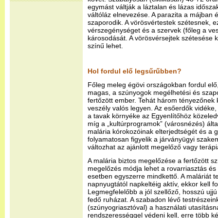
egymást váltják a láztalan és lázas idősz
váltóláz elnevezése. A parazita a májban 
szaporodik. A vörösvértestek szétesnek, ez
vérszegénységet és a szervek (főleg a ve
károsodását. A vörösvérsejtek szétesése k
színű lehet.
Hol fordul elő legsűrűbben?
Főleg meleg égövi országokban fordul elő,
magas, a szúnyogok megélhetési és szaporo
fertőzött ember. Tehát három tényezőnek ke
veszély valós legyen. Az esőerdők vidéke, 
a tavak környéke az Egyenlítőhöz közele
míg a „kultúrprogramok” (városnézés) álta
malária kórokozóinak elterjedtségét és a
folyamatosan figyelik a járványügyi szak
változhat az ajánlott megelőző vagy teráp
A malária biztos megelőzése a fertőzött s
megelőzés módja lehet a rovarriasztás és 
esetben egyszerre mindkettő. A maláriát 
napnyugtától napkeltéig aktív, ekkor kell 
Legmegfelelőbb a jól szellőző, hosszú ujjú 
fedő ruházat. A szabadon lévő testrészeink
(szúnyogriasztóval) a használati utasítás
rendszerességgel védeni kell, erre több k