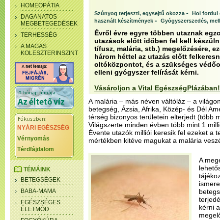
HOMEOPÁTIA
-
Szúnyog terjeszti, egysejtű okozza
Hol fordul
DAGANATOS
-
használt készítmények
Gyógyszerszedés, mel
MEGBETEGEDÉSEK
Évről évre egyre többen utaznak egzo
TERHESSÉG
utazások előtt időben fel kell készülni
A MAGAS
tífusz, malária, stb.) megelőzésére, 
KOLESZTERINSZINT
három héttel az utazás előtt felkeres
oltóközpontot, és a szükséges védőo
elleni gyógyszer felírását kérni.
Vásároljon a Vital EgészségPlázában!
A malária – más néven váltóláz – a világon
betegség, Ázsia, Afrika, Közép- és Dél Am
térség bizonyos területein elterjedt (több 
Világszerte minden évben több mint 1 mill
NYÁRI EGÉSZSÉG
Évente utazók milliói keresik fel ezeket a 
Vérnyomás
mértékben kitéve magukat a malária vesz
Térdfájdalom
A meg
lehető
TÉMÁINK
tájéko
BETEGSÉGEK
ismeret
BABA-MAMA
betegs
terjedé
EGÉSZSÉGES
kérni 
ÉLETMÓD
megelő