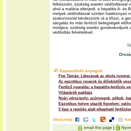
felkészülni, szükség esetén védőoltással v
ahol a malária elterjedt, a hepatitis A- és 
melyek védőoltással szintén hatékonyan 
szakorvosnál kérdezzünk rá a tífusz, a ge
sárgaláz és más fertőző betegségek előf
módjára, szükség esetén gondoskodjunk a
védőoltás felvételével.
Sz
Orszá
Kapcsolódó anyagok
Frei Tamás: Látszanak az ebola nyomai 
Az egzotikus rovarok és élősködők vesz
Fertőző nyaralás: a hepatitis-fertőzés ve
Világjárók patikája
Nyári vérszipoly: szúnyogok, pókok, h
Egzotikus helyre utazók figyelem: valós
5 tipp a repülés alatt elkapható fertőzés
Ossza meg:
Köv
email this page
|
Nyom