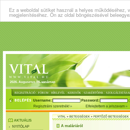
Ez a weboldal sütiket használ a helyes működéséhez, v
megjelenítéséhez. Ön az oldal böngészésével beleegye
2026. Augusztus 09. vasárnap
:
:
:
:
:
REGISZTRÁCIÓ
FÓRUM
HÍRLEVÉL
KERESŐK
SZAKÉRTŐINK
SZOLGÁLTATÁSA
Username:
Password:
Regisztrálni szeretnék!
Elfelejtettem a jelszavam
VITAL
»
BETEGSÉGEK
»
FERTŐZŐ BETEGSÉGEK
AKTUÁLIS
A maláriáról
NYITÓLAP