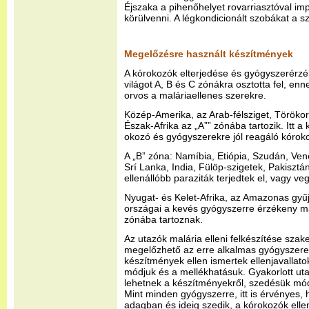
Éjszaka a pihenőhelyet rovarriasztóval imp
körülvenni. A légkondicionált szobákat a 
Megelőzésre használt készítmények
A kórokozók elterjedése és gyógyszerérz
világot A, B és C zónákra osztotta fel, enn
orvos a maláriaellenes szerekre.
Közép-Amerika, az Arab-félsziget, Törökor
Észak-Afrika az „A”” zónába tartozik. Itt 
okozó és gyógyszerekre jól reagáló kóroko
A „B” zóna: Namíbia, Etiópia, Szudán, Ve
Srí Lanka, India, Fülöp-szigetek, Pakisztá
ellenállóbb paraziták terjedtek el, vagy ve
Nyugat- és Kelet-Afrika, az Amazonas gyűj
országai a kevés gyógyszerre érzékeny ma
zónába tartoznak.
Az utazók malária elleni felkészítése szak
megelőzhető az erre alkalmas gyógyszere
készítmények ellen ismertek ellenjavallat
módjuk és a mellékhatásuk. Gyakorlott uta
lehetnek a készítményekről, szedésük módj
Mint minden gyógyszerre, itt is érvényes
adagban és ideig szedik, a kórokozók ell