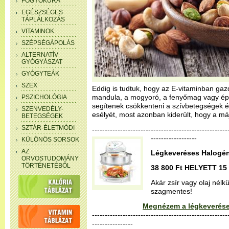
FOGYÓKÚRA
EGÉSZSÉGES
TÁPLÁLKOZÁS
VITAMINOK
SZÉPSÉGÁPOLÁS
ALTERNATÍV
GYÓGYÁSZAT
GYÓGYTEÁK
SZEX
Eddig is tudtuk, hogy az E-vitaminban gaz
mandula, a mogyoró, a fenyőmag vagy ép
PSZICHOLÓGIA
segítenek csökkenteni a szívbetegségek 
SZENVEDÉLY-
esélyét, most azonban kiderült, hogy a máj
BETEGSÉGEK
SZTÁR-ÉLETMÓDI
--------------------------------------------------
------------------
KÜLÖNÖS SORSOK
AZ
Légkeveréses Halogén
ORVOSTUDOMÁNY
TÖRTÉNETÉBŐL
38 800 Ft HELYETT 15 
Akár zsír vagy olaj nélk
szagmentes!
Megnézem a légkeverése
-----------------------------------------------------
----------------