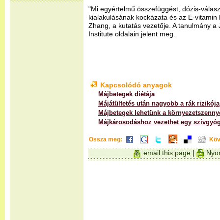
"Mi egyértelmű összefüggést, dózis-válasz
kialakulásának kockázata és az E-vitamin k
Zhang, a kutatás vezetője. A tanulmány a 
Institute oldalain jelent meg.
Kapcsolódó anyagok
Májbetegek diétája
Májátültetés után nagyobb a rák rizikója
Májbetegek lehetünk a környezetszenny
Májkárosodáshoz vezethet egy szívgyó
Ossza meg:
Köv
email this page
|
Nyom