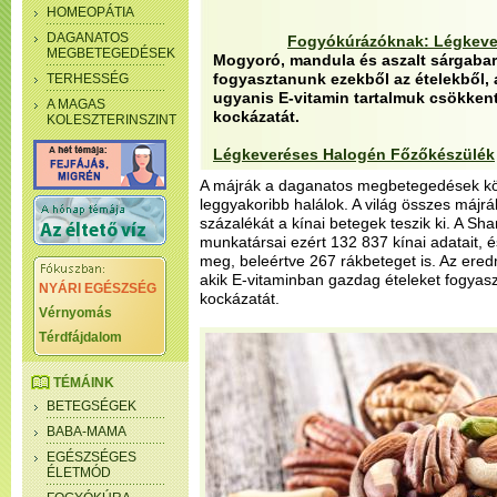
HOMEOPÁTIA
DAGANATOS
Fogyókúrázóknak: Légkeve
MEGBETEGEDÉSEK
Mogyoró, mandula és aszalt sárgaba
fogyasztanunk ezekből az ételekből, 
TERHESSÉG
ugyanis E-vitamin tartalmuk csökkent
A MAGAS
kockázatát.
KOLESZTERINSZINT
Légkeveréses Halogén Főzőkészülék
A májrák a daganatos megbetegedések kö
leggyakoribb halálok. A világ összes máj
százalékát a kínai betegek teszik ki. A S
munkatársai ezért 132 837 kínai adatait, é
meg, beleértve 267 rákbeteget is. Az ered
akik E-vitaminban gazdag ételeket fogyas
NYÁRI EGÉSZSÉG
kockázatát.
Vérnyomás
Térdfájdalom
TÉMÁINK
BETEGSÉGEK
BABA-MAMA
EGÉSZSÉGES
ÉLETMÓD