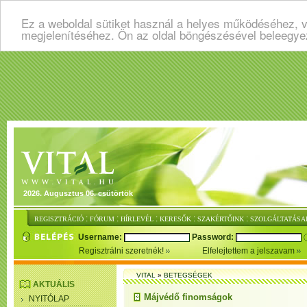
Ez a weboldal sütiket használ a helyes működéséhez, v
megjelenítéséhez. Ön az oldal böngészésével beleegye
2026. Augusztus 06. csütörtök
:
:
:
:
:
REGISZTRÁCIÓ
FÓRUM
HÍRLEVÉL
KERESŐK
SZAKÉRTŐINK
SZOLGÁLTATÁSA
Username:
Password:
Regisztrálni szeretnék!
Elfelejtettem a jelszavam
VITAL
»
BETEGSÉGEK
AKTUÁLIS
Májvédő finomságok
NYITÓLAP