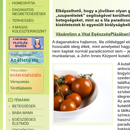
HOMEOPÁTIA
DAGANATOS
Elképzelhető, hogy a jövőben olyan g
MEGBETEGEDÉSEK
„szuperételek” segítségével kerülhet
betegségeket, mint az a lila paradic
TERHESSÉG
kísérleteztek ki egyesült királyságbel
A MAGAS
KOLESZTERINSZINT
Vásároljon a Vital EgészségPlázában!
A daganatokra hajlamos, lila zöldséggel et
hosszabb ideig éltek, mint amelyeket hag
nem kaptak normál paradicsomot sem – jel
munkatársai, a John Innes Központ kutatói
A kuta
antoci
bogyós
NYÁRI EGÉSZSÉG
szeder
Vérnyomás
találh
bizony
Térdfájdalom
szívbe
idegre
TÉMÁINK
Az ant
kutató
BETEGSÉGEK
a táti
BABA-MAMA
színez
haszná
EGÉSZSÉGES
ÉLETMÓD
paradi
hatásár