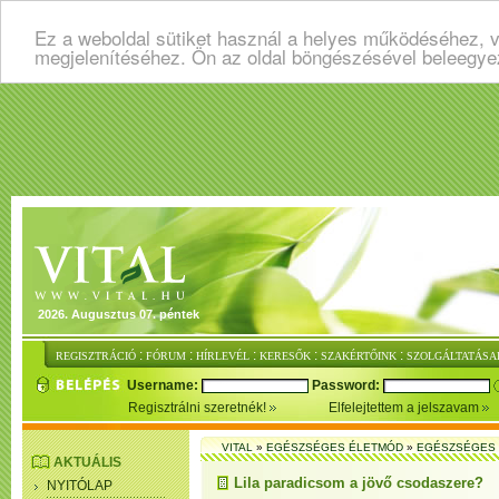
Ez a weboldal sütiket használ a helyes működéséhez, v
megjelenítéséhez. Ön az oldal böngészésével beleegye
2026. Augusztus 07. péntek
:
:
:
:
:
REGISZTRÁCIÓ
FÓRUM
HÍRLEVÉL
KERESŐK
SZAKÉRTŐINK
SZOLGÁLTATÁSA
Username:
Password:
Regisztrálni szeretnék!
Elfelejtettem a jelszavam
VITAL
»
EGÉSZSÉGES ÉLETMÓD
»
EGÉSZSÉGES 
AKTUÁLIS
Lila paradicsom a jövő csodaszere?
NYITÓLAP