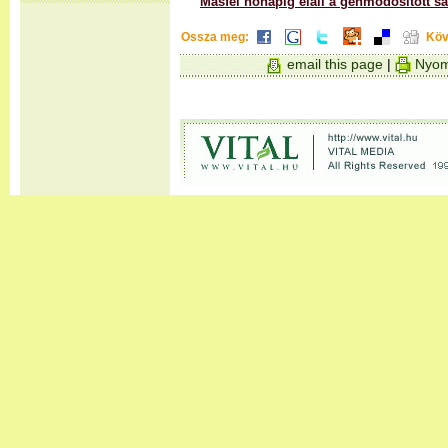
Másfél hónapig eláll a génmódosított s
Ossza meg:
Köv
email this page
|
Nyom