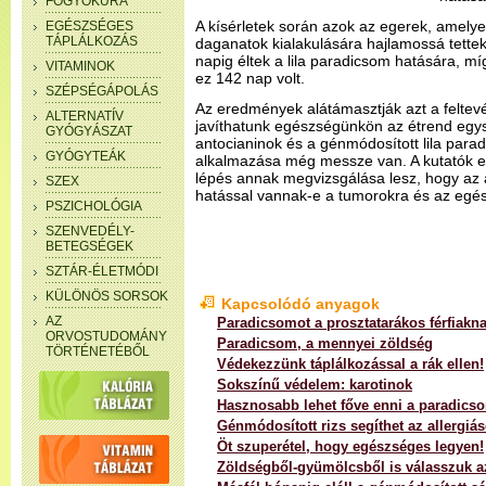
FOGYÓKÚRA
A kísérletek során azok az egerek, amelye
EGÉSZSÉGES
TÁPLÁLKOZÁS
daganatok kialakulására hajlamossá tettek
napig éltek a lila paradicsom hatására, m
VITAMINOK
ez 142 nap volt.
SZÉPSÉGÁPOLÁS
Az eredmények alátámasztják azt a feltevé
ALTERNATÍV
javíthatunk egészségünkön az étrend egys
GYÓGYÁSZAT
antocianinok és a génmódosított lila par
GYÓGYTEÁK
alkalmazása még messze van. A kutatók e
lépés annak megvizsgálása lesz, hogy az 
SZEX
hatással vannak-e a tumorokra és az egés
PSZICHOLÓGIA
SZENVEDÉLY-
BETEGSÉGEK
SZTÁR-ÉLETMÓDI
KÜLÖNÖS SORSOK
Kapcsolódó anyagok
AZ
Paradicsomot a prosztatarákos férfiakna
ORVOSTUDOMÁNY
Paradicsom, a mennyei zöldség
TÖRTÉNETÉBŐL
Védekezzünk táplálkozással a rák ellen!
Sokszínű védelem: karotinok
Hasznosabb lehet főve enni a paradics
Génmódosított rizs segíthet az allergiá
Öt szuperétel, hogy egészséges legyen!
Zöldségből-gyümölcsből is válasszuk 