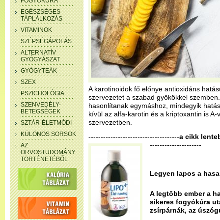
FOGYÓKÚRA
EGÉSZSÉGES
TÁPLÁLKOZÁS
VITAMINOK
SZÉPSÉGÁPOLÁS
ALTERNATÍV
GYÓGYÁSZAT
GYÓGYTEÁK
SZEX
A karotinoidok fő előnye antioxidáns hatásu
PSZICHOLÓGIA
szervezetet a szabad gyökökkel szemben.
SZENVEDÉLY-
hasonlítanak egymáshoz, mindegyik hatása 
BETEGSÉGEK
kívül az alfa-karotin és a kriptoxantin is A
szervezetben.
SZTÁR-ÉLETMÓDI
KÜLÖNÖS SORSOK
-------------------------------------
a cikk lente
---------------------
AZ
ORVOSTUDOMÁNY
TÖRTÉNETÉBŐL
Legyen lapos a hasa
A legtöbb ember a ha
sikeres fogyókúra ut
zsírpárnák, az úszóg