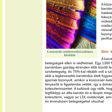
A köze
karoti
hatásá
fokozz
működé
oxidáci
visszaf
bizony
javíth
Szív- 
A zeaxantin elektronmikroszkópos
felvétele
A karo
betegségek ellen is védhetnek. Egy 1300 fő
karotinban gazdag étrenden élők között fel
szívbetegség, és 75%-kal ritkább volt a sz
akik a legkevesebb karotindús ételt fogyas
igaznak bizonyult, amikor a koszorúér-be
tényezőit is figyelembe vették, így a doh
koleszterinszintet. A tudósok úgy vélik, ho
legfőképp az alfa-karotin és a likopin me
koleszterin, vagyis az LDL oxidációját, am
és érrendszeri betegségeket okozhat.