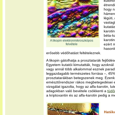
külön
étrendi
hogy n
hámere
légúti
vastag
kutatá
karotin
béta-k
karoti
A likopin elektronmikroszkópos
ezért m
felvétele
hasonl
erősebb védőhatást feltételeznek.
A likopin gátolhatja a prosztatarák fejlődé
Egyetem kutatói kimutatták, hogy azoknál a
vagy annál több alkalommal esznek paradi
leggazdagabb természetes forrása –, 45%-
prosztatarákban betegszenek meg. Ezenkív
emésztőrendszer rákos megbetegedései el
vizsgálat igazolta, hogy az alfa-karotin, lu
adagokban való bevétele csökkenti a
tüdő
a kriptoxantin és az alfa-karotin pedig a 
Haték