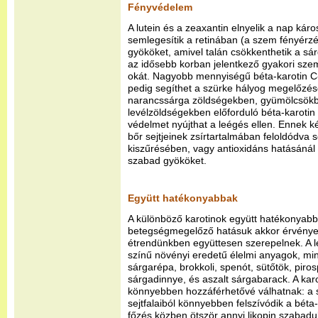
Fényvédelem
A lutein és a zeaxantin elnyelik a nap káros
semlegesítik a retinában (a szem fényérz
gyököket, amivel talán csökkenthetik a sár
az idősebb korban jelentkező gyakori sze
okát. Nagyobb mennyiségű béta-karotin C-
pedig segíthet a szürke hályog megelőzé
narancssárga zöldségekben, gyümölcsökbe
levélzöldségekben előforduló béta-karotin
védelmet nyújthat a leégés ellen. Ennek ké
bőr sejtjeinek zsírtartalmában feloldódva s
kiszűrésében, vagy antioxidáns hatásánál 
szabad gyököket.
Együtt hatékonyabbak
A különböző karotinok együtt hatékonyabb
betegségmegelőző hatásuk akkor érvényes
étrendünkben együttesen szerepelnek. A le
színű növényi eredetű élelmi anyagok, mint
sárgarépa, brokkoli, spenót, sütőtök, pir
sárgadinnye, és aszalt sárgabarack. A kar
könnyebben hozzáférhetővé válhatnak: a
sejtfalaiból könnyebben felszívódik a béta
főzés közben ötször annyi likopin szabadu