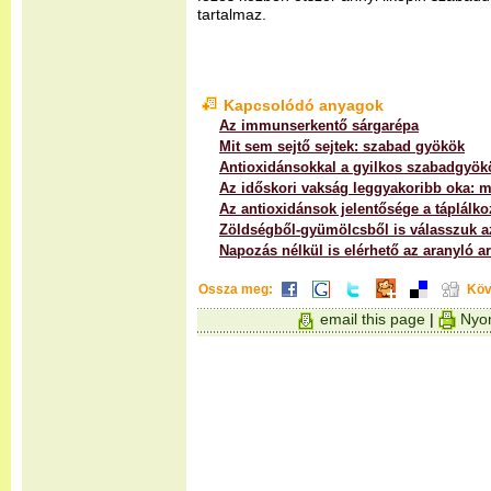
tartalmaz.
Kapcsolódó anyagok
Az immunserkentő sárgarépa
Mit sem sejtő sejtek: szabad gyökök
Antioxidánsokkal a gyilkos szabadgyök
Az időskori vakság leggyakoribb oka: 
Az antioxidánsok jelentősége a táplálk
Zöldségből-gyümölcsből is válasszuk 
Napozás nélkül is elérhető az aranyló a
Ossza meg:
Köv
email this page
|
Nyom