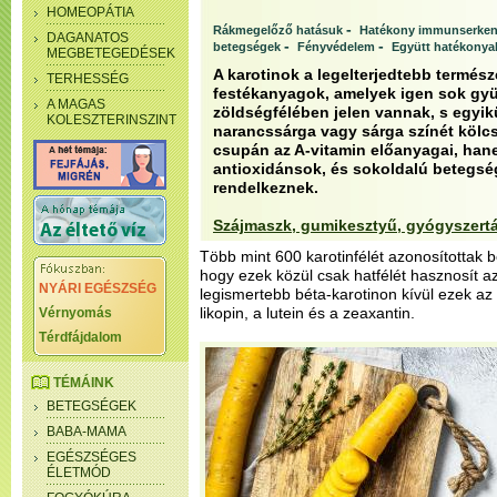
HOMEOPÁTIA
-
Rákmegelőző hatásuk
Hatékony immunserken
DAGANATOS
-
-
betegségek
Fényvédelem
Együtt hatékony
MEGBETEGEDÉSEK
A karotinok a legelterjedtebb termés
TERHESSÉG
festékanyagok, amelyek igen sok gy
A MAGAS
zöldségfélében jelen vannak, s egyik
KOLESZTERINSZINT
narancssárga vagy sárga színét kölc
csupán az A-vitamin előanyagai, han
antioxidánsok, és sokoldalú betegsé
rendelkeznek.
Szájmaszk, gumikesztyű, gyógyszert
Több mint 600 karotinfélét azonosítottak 
hogy ezek közül csak hatfélét hasznosít a
NYÁRI EGÉSZSÉG
legismertebb béta-karotinon kívül ezek az a
likopin, a lutein és a zeaxantin.
Vérnyomás
Térdfájdalom
TÉMÁINK
BETEGSÉGEK
BABA-MAMA
EGÉSZSÉGES
ÉLETMÓD