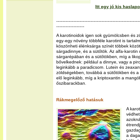
Itt egy jó kis hasla
-----------------------------------------------------
------------------
A karotinoidok igen sok gyümölcsben és z
egy-egy növény többféle karotint is tartal
köszönheti élénksárga színét többek közö
sárgadinnye, és a sütőtök. Az alfa-karoti
sárgarépában és a sütőtökben, míg a liko
bővelkednek: például a dinnye, vagy a pir
leginkább a paradicsom. Lutein és zeaxant
zöldségekben, továbbá a sütőtökben és a 
elő leginkább, míg a kriptoxantin a mang
őszibarackban.
Rákmegelőző hatásuk
A karot
védhet
azokná
étrend
gazdag
a daga