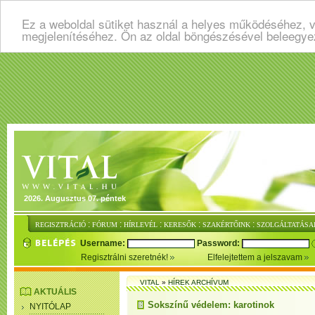
Ez a weboldal sütiket használ a helyes működéséhez, v
megjelenítéséhez. Ön az oldal böngészésével beleegye
2026. Augusztus 07. péntek
:
:
:
:
:
REGISZTRÁCIÓ
FÓRUM
HÍRLEVÉL
KERESŐK
SZAKÉRTŐINK
SZOLGÁLTATÁSA
Username:
Password:
Regisztrálni szeretnék!
Elfelejtettem a jelszavam
VITAL
»
HÍREK ARCHÍVUM
AKTUÁLIS
Sokszínű védelem: karotinok
NYITÓLAP