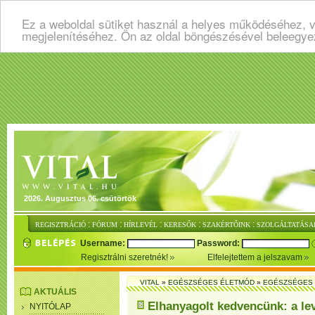
Ez a weboldal sütiket használ a helyes működéséhez, v
megjelenítéséhez. Ön az oldal böngészésével beleegye
2026. Augusztus 06. csütörtök
:
:
:
:
:
REGISZTRÁCIÓ
FÓRUM
HÍRLEVÉL
KERESŐK
SZAKÉRTŐINK
SZOLGÁLTATÁSA
Username:
Password:
Regisztrálni szeretnék!
Elfelejtettem a jelszavam
VITAL
»
EGÉSZSÉGES ÉLETMÓD
»
EGÉSZSÉGES 
AKTUÁLIS
Elhanyagolt kedvencünk: a le
NYITÓLAP