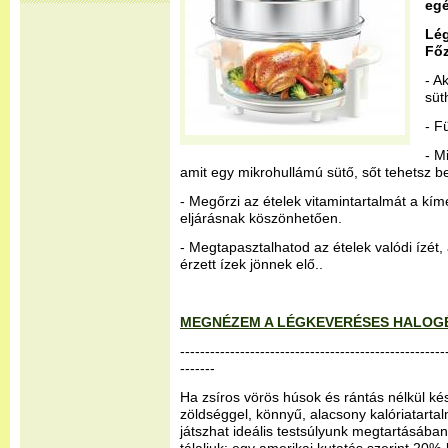
egé
Lé
Fő
- A
süt
- F
- M
amit egy mikrohullámú sütő, sőt tehetsz bel
- Megőrzi az ételek vitamintartalmát a kím
eljárásnak köszönhetően.
- Megtapasztalhatod az ételek valódi ízét
érzett ízek jönnek elő..
MEGNÉZEM A LÉGKEVERÉSES HALOG
-----------------------------------------------------
-------
Ha zsíros vörös húsok és rántás nélkül kész
zöldséggel, könnyű, alacsony kalóriatartal
játszhat ideális testsúlyunk megtartásában