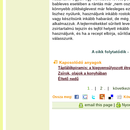
bableves esetében a rántás már „nem osz
könnyebb zöldséglevest már felesleges ez
liszhez nyúlunk, használjunk inkább rost
vagy készítsünk inkább habarást, de még jo
alkalmazzuk. A tejtermékekkel sűrített le
zsírtartalmú tejszín és tejföl helyett inkáb
használjunk, és ha a recept elbírja, sűrítő
válasszunk.
A cikk folytatódik - 
Kapcsolódó anyagok
Táplálékpiramis: a kiegyensúlyozott étr
Zsírok, olajok a konyhában
Éltető nedű
1
. |
2
. |
következ
Ossza meg:
Köv
email this page
|
Nyom