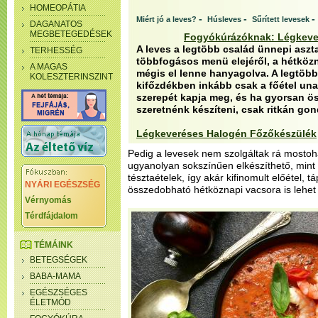
HOMEOPÁTIA
-
-
-
Miért jó a leves?
Húsleves
Sűrített levesek
DAGANATOS
MEGBETEGEDÉSEK
Fogyókúrázóknak: Légkeve
A leves a legtöbb család ünnepi aszt
TERHESSÉG
többfogásos menü elejéről, a hétkö
A MAGAS
mégis el lenne hanyagolva. A legtöb
KOLESZTERINSZINT
kifőzdékben inkább csak a főétel un
szerepét kapja meg, és ha gyorsan ö
szeretnénk készíteni, csak ritkán gon
Légkeveréses Halogén Főzőkészülék
Pedig a levesek nem szolgáltak rá mostoha
ugyanolyan sokszínűen elkészíthető, mint
tésztaételek, így akár kifinomult előétel, t
NYÁRI EGÉSZSÉG
összedobható hétköznapi vacsora is lehet 
Vérnyomás
Térdfájdalom
TÉMÁINK
BETEGSÉGEK
BABA-MAMA
EGÉSZSÉGES
ÉLETMÓD