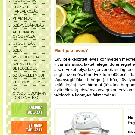
FOGYÓKÚRA
EGÉSZSÉGES
TÁPLÁLKOZÁS
VITAMINOK
SZÉPSÉGÁPOLÁS
ALTERNATÍV
GYÓGYÁSZAT
GYÓGYTEÁK
Miért jó a leves?
SZEX
PSZICHOLÓGIA
Egy jól elkészített leves könnyedén megfe
kívánalmainak: laktat, elegendő energiát é
SZENVEDÉLY-
BETEGSÉGEK
a szervezet folyadékigényének kielégítés
segíti az emésztőnedvek termelődését. Ta
SZTÁR-ÉLETMÓDI
tápanyagféléket: fehérjét (pl. hús, hüvelye
KÜLÖNÖS SORSOK
tejföl, tojás), szénhidrátot (tészták, burgon
AZ
gyümölcsök), ásványi anyagokat és vitami
ORVOSTUDOMÁNY
feloldódva könnyen felszívódnak.
TÖRTÉNETÉBŐL
-----------------------------------------------------
--
Ha 
fog
és 