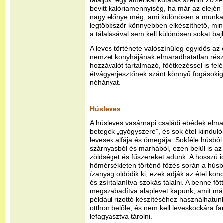
tálaljuk: egy amerikai kutatás szerint 20%
bevitt kalóriamennyiség, ha már az elején j
nagy előnye még, ami különösen a munkan
legtöbbször könnyebben elkészíthető, mint e
a tálalásával sem kell különösen sokat bajl
A leves története valószínűleg egyidős az 
nemzet konyhájának elmaradhatatlan része.
hozzávalót tartalmazó, főétkezéssel is felé
étvágyerjesztőnek szánt könnyű fogásokig 
néhányat.
Húsleves
A húsleves vasárnapi családi ebédek elma
betegek „gyógyszere”, és sok étel kiinduló
levesek alfája és ómegája. Sokféle húsból
szárnyasból és marhából, ezen belül is az
zöldséget és fűszereket adunk. A hosszú i
hőmérsékleten történő főzés során a húsb
ízanyag oldódik ki, ezek adják az étel konc
és zsírtalanítva szokás tálalni. A benne főt
megszabadítva alaplevet kapunk, amit má
például rizottó készítéséhez használhatunk
otthon belőle, és nem kell leveskockára 
lefagyasztva tárolni.