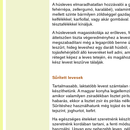
A húsleves elmaradhatatlan hozzávalói a 
fehérrépa, zellergumó, karalábé), valamin
mellett szinte bármilyen zöldséggel gazdag
kelfélékkel, karfiollal, vagy akár gombával
tésztafélékkel kínáljuk.
A húslevesek magasiskolája az erőleves, 
áttetszően tiszta végeredményhez a levest 
megszabadítani még a legapróbb benne ús
leszűrt, hideg leveshez egy darált húsból,
tojásfehérjéből álló keveréket kell adni, 
réteget képez a leves tetején, és magáho
kész levest leszűrve tálalják.
Sűrített levesek
Tartalmasabb, laktatóbb levest számtalan 
készíthetünk. A magyar konyha legjellemz
amikor valamilyen zsiradékban lisztet pir
habarás, ekkor a lisztet zsír és pirítás nél
Sűrítéshez használhatunk még tojást és tejt
tejszínt, joghurtot, kefirt.
Ha egészséges ételeket szeretnénk készíte
szeretnénk kordában tartani, a fenti mód
használni. Ugyan egy nehezebb leves, példá