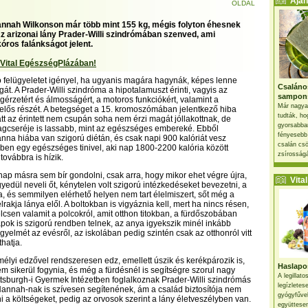
Ajánl
OLDAL
nnah Wilkonson már több mint 155 kg, mégis folyton éhesnek
Az arizonai lány Prader-Willi szindrómában szenved, ami
óros falánkságot jelent.
 Vital EgészségPlázában!
 felügyeletet igényel, ha ugyanis magára hagynák, képes lenne
Csaláno
át. A Prader-Willi szindróma a hipotalamuszt érinti, vagyis az
sampon
érzetért és álmosságért, a motoros funkciókért, valamint a
Már nagya
elős részét. A betegséget a 15. kromoszómában jelentkező hiba
tudták, ho
tt az érintett nem csupán soha nem érzi magát jóllakottnak, de
gyorsabban
agcseréje is lassabb, mint az egészséges embereké. Ebből
fényesebb
na hiába van szigorú diétán, és csak napi 900 kalóriát vesz
csalán csö
n egy egészséges tinivel, aki nap 1800-2200 kalória között
zsírosságá
 továbbra is hízik.
nap másra sem bír gondolni, csak arra, hogy mikor ehet végre újra,
Vital 
gyedül neveli őt, kénytelen volt szigorú intézkedéseket bevezetni, a
ja, és semmilyen elérhető helyen nem tart élelmiszert, sőt még a
elrakja lánya elől. A boltokban is vigyáznia kell, mert ha nincs résen,
lcsen valamit a polcokról, amit otthon titokban, a fürdőszobában
napok is szigorú rendben telnek, az anya igyekszik minél inkább
figyelmét az evésről, az iskolában pedig szintén csak az otthonról vitt
hatja.
lyi edzővel rendszeresen edz, emellett úszik és kerékpározik is,
Haslapos
 sikerül fogynia, és még a fürdésnél is segítségre szorul nagy
A legillat
pittsburgh-i Gyermek Intézetben foglalkoznak Prader-Willi szindrómás
legízletes
annah-nak is szívesen segítenének, ám a család biztosítója nem
gyógyfűve
i a költségeket, pedig az orvosok szerint a lány életveszélyben van.
együttesen