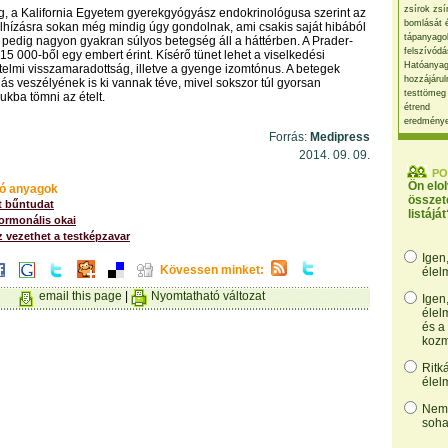
zsírok zsí
ig, a Kalifornia Egyetem gyerekgyógyász endokrinológusa szerint az
bomlását 
elhízásra sokan még mindig úgy gondolnak, ami csakis saját hibából
tápanyago
 pedig nagyon gyakran súlyos betegség áll a háttérben. A Prader-
felszívódá
15 000-ből egy embert érint. Kísérő tünet lehet a viselkedési
Hatóanyag
telmi visszamaradottság, illetve a gyenge izomtónus. A betegek
hozzájárul
dás veszélyének is ki vannak téve, mivel sokszor túl gyorsan
testtömeg
ukba tömni az ételt.
étrend
eredmény
Forrás:
Medipress
2014. 09. 09.
PO
Ön elo
ó anyagok
összet
t bűntudat
listáját
ormonális okai
 vezethet a testképzavar
Igen
Kövessen minket:
élel
email this page
|
Nyomtatható változat
Igen
élel
és a
kozm
Ritk
élel
Nem,
soha