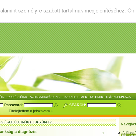
valamint személyre szabott tartalmak megjelenítéséhez. Ön
:
:
:
:
:
ŐK
SZAKÉRTŐINK
SZOLGÁLTATÁSAINK
HASZNOS CÍMEK
JÁTÉKOK
EGÉSZSÉGPLÁZA
Password:
SEARCH:
Elfelejtettem a jelszavam
SZSÉGES ÉLETMÓD
»
FOGYÓKÚRA
Navigác
lánkság a diagnózis
A fül e
1 .