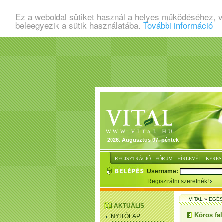
Ez a weboldal sütiket használ a helyes működéséhez, 
beleegyezik a sütik használatába.
További információ
2026. Augusztus 07. péntek
:
:
:
REGISZTRÁCIÓ
FÓRUM
HÍRLEVÉL
KERES
Username:
Regisztrálni szeretnék!
VITAL
»
EGÉ
AKTUÁLIS
Kóros fa
NYITÓLAP