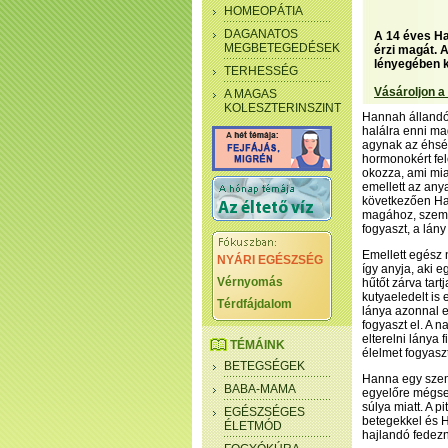
HOMEOPÁTIA
DAGANATOS
A 14 éves Ha
MEGBETEGEDÉSEK
érzi magát. 
lényegében k
TERHESSÉG
Vásároljon a
A MAGAS
KOLESZTERINSZINT
Hannah állandó
halálra enni mag
agynak az éhség
hormonokért fel
okozza, ami mia
emellett az any
következően Han
magához, szembe
fogyaszt, a lány
Emellett egész 
NYÁRI EGÉSZSÉG
így anyja, aki e
Vérnyomás
hűtőt zárva tart
kutyaeledelt is 
Térdfájdalom
lánya azonnal e
fogyaszt el. A 
elterelni lánya 
TÉMÁINK
élelmet fogyaszt
BETEGSÉGEK
Hanna egy szemé
BABA-MAMA
egyelőre mégsem
súlya miatt. A 
EGÉSZSÉGES
betegekkel és H
ÉLETMÓD
hajlandó fedezn