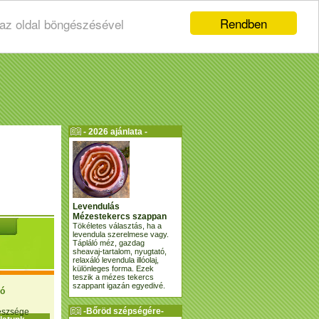
Rendben
 az oldal böngészésével
- 2026 ajánlata -
Levendulás
Mézestekercs szappan
Tökéletes választás, ha a
levendula szerelmese vagy.
Tápláló méz, gazdag
sheavaj-tartalom, nyugtató,
relaxáló levendula illóolaj,
különleges forma. Ezek
teszik a mézes tekercs
szappant igazán egyedivé.
ió
-Bőröd szépségére-
gészsége