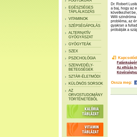
FOGYÓKÚRA
Dr. Robert Lust
EGÉSZSÉGES
a baj, hogy az 
TÁPLÁLKOZÁS
következhet be,
Willi szindróma 
VITAMINOK
probléma, az ér
gyakran a fulla
SZÉPSÉGÁPOLÁS
próbálják a száj
ALTERNATÍV
GYÓGYÁSZAT
GYÓGYTEÁK
SZEX
Kapcsolód
PSZICHOLÓGIA
Falánkságér
SZENVEDÉLY-
Az elhízás h
BETEGSÉGEK
Kövérséghez
SZTÁR-ÉLETMÓDI
Ossza meg:
KÜLÖNÖS SORSOK
AZ
ORVOSTUDOMÁNY
TÖRTÉNETÉBŐL