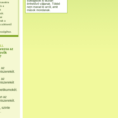
suttogások is tisztán
rsavakra
érthetővé váljanak. Többé
és a
nem marad le arról, amit
mások mondanak.
k
sát.
ai
nak a
 csökkentő
ességéhez.
LL
lvassa az
evők
?
, az
miszerekét.
, az
miszerekét
etikumokét.
án az
miszerekét.
 szinte
.