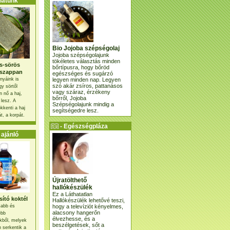
atunk
Bio Jojoba szépségolaj
Jojoba szépségolajunk
tökéletes választás minden
s-sörös
bőrtípusra, hogy bőröd
szappan
egészséges és sugárzó
legyen minden nap. Legyen
nyáink is
szó akár zsíros, pattanásos
gy sörtől
vagy száraz, érzékeny
 nő a haj,
bőrről, Jojoba
 lesz. A
Szépségolajunk mindig a
kkenti a haj
segítségedre lesz.
t, a korpát.
- Egészségpláza
ajánlatunk -
ajánló
Újratölthető
hallókészülék
Ez a Láthatatlan
ító koktél
Hallókészülék lehetővé teszi,
hogy a televíziót kényelmes,
osabb és
alacsony hangerőn
ebb
élvezhesse, és a
kből, melyek
beszélgetések, sőt a
 serkentik a