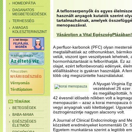
HOMEOPÁTIA
DAGANATOS
A teflonserpenyők és egyes élelmis
MEGBETEGEDÉSEK
használt anyagok kutatók szerint ol
tartalmazhatnak, amelyek összefüggé
TERHESSÉG
menopauzával.
A MAGAS
KOLESZTERINSZINT
Vásároljon a Vital EgészségPlázában!
A perfluor-karbonok (PFC) olyan mesters
megtalálhatóak az otthonunkban, bármiko
velük, viszont igen veszélyesek lehetnek,
hormonháztartását is felboríthatják. Ez az 
olajat, ezért teflonbevonatú edények, éle
előállításához is gyakran használják. A fe
több cég megszüntette használatukat.
NYÁRI EGÉSZSÉG
Vérnyomás
A Nyugat-Virginia Eg
vezetésével 26 ezer 
Térdfájdalom
és megállapították, 
42 évesnél idősebb nőkben volt a legmaga
TÉMÁINK
menopauzán – azaz a korai menopauza ö
vegyi anyagnak való kitettséggel. Ugyanak
BETEGSÉGEK
ösztrogénszintje nagyon alacsony volt.
BABA-MAMA
A Journal of Clinical Endocrinology and M
EGÉSZSÉGES
közzétett eredményeket kommentáló Dr. S
ÉLETMÓD
Egyetem munkatársa szerint a legtöbb em