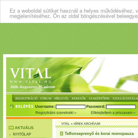
Ez a weboldal sütiket használ a helyes működéséhez, v
megjelenítéséhez. Ön az oldal böngészésével beleegye
2026. Augusztus 07. péntek
:
:
:
:
:
REGISZTRÁCIÓ
FÓRUM
HÍRLEVÉL
KERESŐK
SZAKÉRTŐINK
SZOLGÁLTATÁSA
Username:
Password:
Regisztrálni szeretnék!
Elfelejtettem a jelszavam
VITAL
»
HÍREK ARCHÍVUM
AKTUÁLIS
Teflonseprenyő és korai menopauza
NYITÓLAP