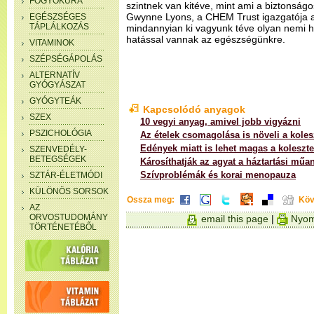
FOGYÓKÚRA
szintnek van kitéve, mint ami a biztonsá
Gwynne Lyons, a CHEM Trust igazgatója a
EGÉSZSÉGES
TÁPLÁLKOZÁS
mindannyian ki vagyunk téve olyan nemi
hatással vannak az egészségünkre.
VITAMINOK
SZÉPSÉGÁPOLÁS
ALTERNATÍV
GYÓGYÁSZAT
GYÓGYTEÁK
Kapcsolódó anyagok
SZEX
10 vegyi anyag, amivel jobb vigyázni
PSZICHOLÓGIA
Az ételek csomagolása is növeli a koles
Edények miatt is lehet magas a koleszte
SZENVEDÉLY-
BETEGSÉGEK
Károsíthatják az agyat a háztartási mű
Szívproblémák és korai menopauza
SZTÁR-ÉLETMÓDI
KÜLÖNÖS SORSOK
Ossza meg:
Köv
AZ
ORVOSTUDOMÁNY
email this page
|
Nyom
TÖRTÉNETÉBŐL