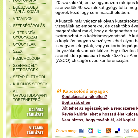
FOGYÓKÚRA
20 százalékát, és az ugyanazon ráktípus k
szenvedők 40 százalékát gyógyította meg.
EGÉSZSÉGES
TÁPLÁLKOZÁS
egerek közül egy sem maradt életben.
VITAMINOK
A kutatók már végeznek olyan kutatásokat
vizsgálják az emberekre, de csak több éves 
SZÉPSÉGÁPOLÁS
megerősíteni majd, hogy a daganatban s
ALTERNATÍV
származhat-e a kalóriamegvonásból. A kuta
GYÓGYÁSZAT
a koplalás nagyon veszélyes lehet olyan 
GYÓGYTEÁK
is nagyon lefogytak, vagy cukorbetegségne
tényezőknek vannak kitéve. Egy előzetes 
SZEX
szerint idén júniusban teszik közzé az A
PSZICHOLÓGIA
(ASCO) chicagói éves konferenciáján.
SZENVEDÉLY-
BETEGSÉGEK
SZTÁR-ÉLETMÓDI
KÜLÖNÖS SORSOK
Kapcsolódó anyagok
AZ
ORVOSTUDOMÁNY
Koplalással a rák ellen?
TÖRTÉNETÉBŐL
Böjt a rák ellen
Jót tehet az egészségnek a rendszeres 
Kevés kalória lehet a hosszú élet kulcsa
Nem biztos, hogy tovább él, aki koplal
Ossza meg:
Köv