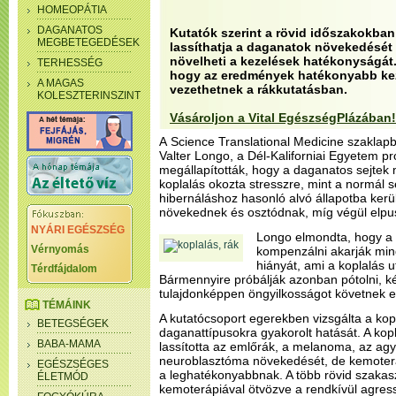
HOMEOPÁTIA
DAGANATOS
Kutatók szerint a rövid időszakokban
MEGBETEGEDÉSEK
lassíthatja a daganatok növekedését é
növelheti a kezelések hatékonyságát. 
TERHESSÉG
hogy az eredmények hatékonyabb kez
A MAGAS
vezethetnek a rákkutatásban.
KOLESZTERINSZINT
Vásároljon a Vital EgészségPlázában!
A Science Translational Medicine szaklapb
Valter Longo, a Dél-Kaliforniai Egyetem pr
megállapították, hogy a daganatos sejtek
koplalás okozta stresszre, mint a normál se
hibernáláshoz hasonló alvó állapotba kerü
növekednek és osztódnak, míg végül elpu
NYÁRI EGÉSZSÉG
Longo elmondta, hogy a 
Vérnyomás
kompenzálni akarják min
hiányát, ami a koplalás u
Térdfájdalom
Bármennyire próbálják azonban pótolni, ké
tulajdonképpen öngyilkosságot követnek e
TÉMÁINK
A kutatócsoport egerekben vizsgálta a kop
BETEGSÉGEK
daganattípusokra gyakorolt hatását. A kopl
BABA-MAMA
lassította az emlőrák, a melanoma, az ag
neuroblasztóma növekedését, de kemoterá
EGÉSZSÉGES
a leghatékonyabbnak. A több rövid szakas
ÉLETMÓD
kemoterápiával ötvözve a rendkívül agre