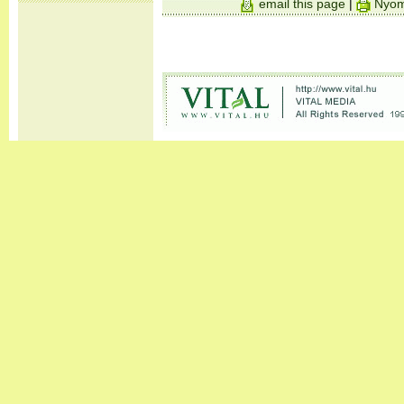
email this page
|
Nyom