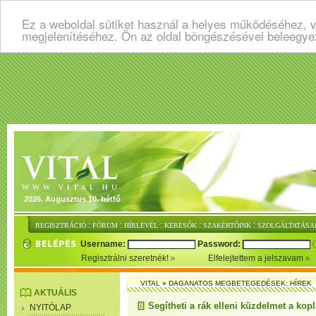
Ez a weboldal sütiket használ a helyes működéséhez, v
megjelenítéséhez. Ön az oldal böngészésével beleegye
2026. Augusztus 10. hétfő
:
:
:
:
:
REGISZTRÁCIÓ
FÓRUM
HÍRLEVÉL
KERESŐK
SZAKÉRTŐINK
SZOLGÁLTATÁSA
Username:
Password:
Regisztrálni szeretnék!
Elfelejtettem a jelszavam
VITAL
»
DAGANATOS MEGBETEGEDÉSEK: HÍREK
AKTUÁLIS
Segítheti a rák elleni küzdelmet a kopl
NYITÓLAP