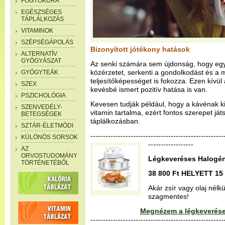
FOGYÓKÚRA
EGÉSZSÉGES
TÁPLÁLKOZÁS
VITAMINOK
SZÉPSÉGÁPOLÁS
Bizonyított jótékony hatások
ALTERNATÍV
GYÓGYÁSZAT
Az senki számára sem újdonság, hogy egy 
közérzetet, serkenti a gondolkodást és a m
GYÓGYTEÁK
teljesítőképességet is fokozza. Ezen kív
SZEX
kevésbé ismert pozitív hatása is van.
PSZICHOLÓGIA
Kevesen tudják például, hogy a kávénak k
SZENVEDÉLY-
vitamin tartalma, ezért fontos szerepet já
BETEGSÉGEK
táplálkozásban.
SZTÁR-ÉLETMÓDI
--------------------------------------------------
KÜLÖNÖS SORSOK
------------------
AZ
ORVOSTUDOMÁNY
Légkeveréses Halogén
TÖRTÉNETÉBŐL
38 800 Ft HELYETT 15 
Akár zsír vagy olaj nélk
szagmentes!
Megnézem a légkeverése
-----------------------------------------------------