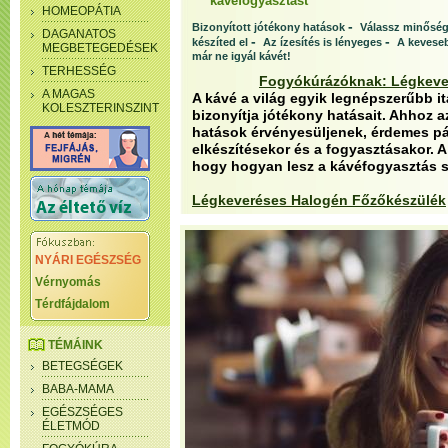
kávéfogyasztást
HOMEOPÁTIA
-
Bizonyított jótékony hatások
Válassz minőség
DAGANATOS
-
-
készíted el
Az ízesítés is lényeges
A keveseb
MEGBETEGEDÉSEK
már ne igyál kávét!
TERHESSÉG
Fogyókúrázóknak: Légkeve
A MAGAS
A kávé a világ egyik legnépszerűbb i
KOLESZTERINSZINT
bizonyítja jótékony hatásait. Ahhoz 
hatások érvényesüljenek, érdemes pá
elkészítésekor és a fogyasztásakor.
hogy hogyan lesz a kávéfogyasztás 
Légkeveréses Halogén Főzőkészülék
NYÁRI EGÉSZSÉG
Vérnyomás
Térdfájdalom
TÉMÁINK
BETEGSÉGEK
BABA-MAMA
EGÉSZSÉGES
ÉLETMÓD