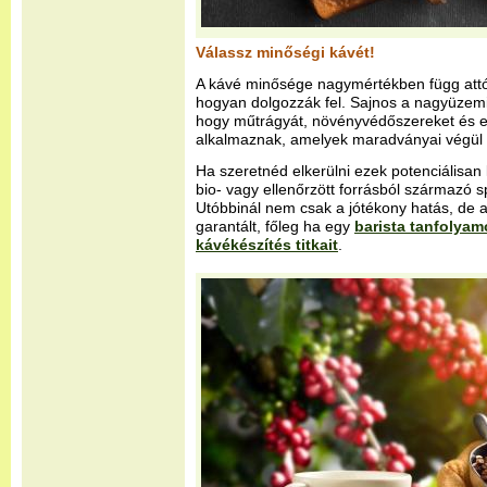
Válassz minőségi kávét!
A kávé minősége nagymértékben függ attó
hogyan dolgozzák fel. Sajnos a nagyüzemi
hogy műtrágyát, növényvédőszereket és 
alkalmaznak, amelyek maradványai végül 
Ha szeretnéd elkerülni ezek potenciálisan
bio- vagy ellenőrzött forrásból származó sp
Utóbbinál nem csak a jótékony hatás, de a
garantált, főleg ha egy
barista tanfolya
kávékészítés titkait
.