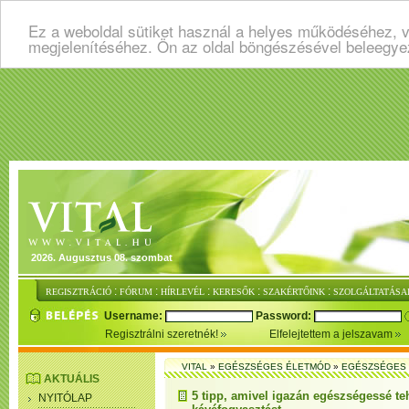
Ez a weboldal sütiket használ a helyes működéséhez, v
megjelenítéséhez. Ön az oldal böngészésével beleegye
2026. Augusztus 08. szombat
:
:
:
:
:
REGISZTRÁCIÓ
FÓRUM
HÍRLEVÉL
KERESŐK
SZAKÉRTŐINK
SZOLGÁLTATÁSA
Username:
Password:
Regisztrálni szeretnék!
Elfelejtettem a jelszavam
VITAL
»
EGÉSZSÉGES ÉLETMÓD
»
EGÉSZSÉGES 
AKTUÁLIS
5 tipp, amivel igazán egészségessé te
NYITÓLAP