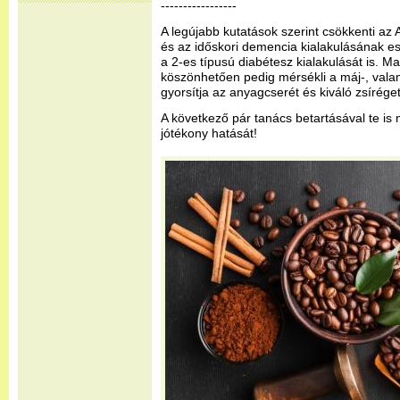
-----------------
A legújabb kutatások szerint csökkenti az 
és az időskori demencia kialakulásának es
a 2-es típusú diabétesz kialakulását is. M
köszönhetően pedig mérsékli a máj-, vala
gyorsítja az anyagcserét és kiváló zsírége
A következő pár tanács betartásával te is
jótékony hatását!