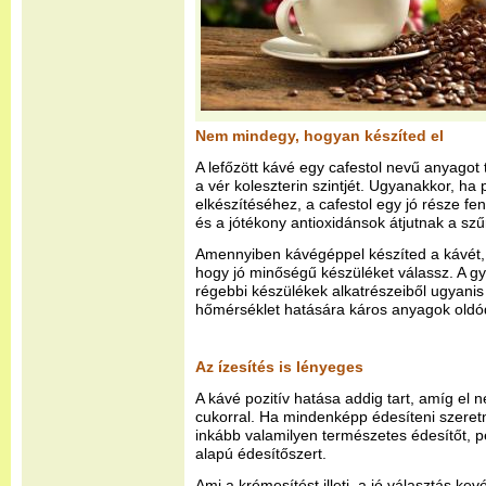
Nem mindegy, hogyan készíted el
A lefőzött kávé egy cafestol nevű anyagot
a vér koleszterin szintjét. Ugyanakkor, ha 
elkészítéséhez, a cafestol egy jó része fen
és a jótékony antioxidánsok átjutnak a szű
Amennyiben kávégéppel készíted a kávét, 
hogy jó minőségű készüléket válassz. A 
régebbi készülékek alkatrészeiből ugyan
hőmérséklet hatására káros anyagok oldód
Az ízesítés is lényeges
A kávé pozitív hatása addig tart, amíg el
cukorral. Ha mindenképp édesíteni szeretné
inkább valamilyen természetes édesítőt, pé
alapú édesítőszert.
Ami a krémesítést illeti, a jó választás kev