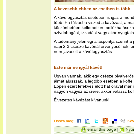
A kevesebb ebben az esetben is több
A kávéfogyasztás esetében is igaz a mon
több. Ha túlzásba viszed a kávézást, a ma
köszönhetően kellemetlen mellékhatásokat
szívdobogást, izzadást vagy akár nyugtala
A tudomány jelenlegi álláspontja szerint a
napi 2-3 csésze kávénál érvényesülnek,
nem javasolt a kávéfogyasztás.
Este már ne igyál kávét!
Ugyan vannak, akik egy csésze bivalyerős
álmát alusszák, a legtöbb esetben a koffein
Éppen ezért lefekvés előtt hat órával már 
nagyon vágysz az ízére, akkor válassz kof
Élvezetes kávézást kívánunk!
Ossza meg:
Köv
email this page
|
Nyom