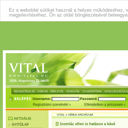
Ez a weboldal sütiket használ a helyes működéséhez, v
megjelenítéséhez. Ön az oldal böngészésével beleegye
2026. Augusztus 10. hétfő
:
:
:
:
:
REGISZTRÁCIÓ
FÓRUM
HÍRLEVÉL
KERESŐK
SZAKÉRTŐINK
SZOLGÁLTATÁSA
Username:
Password:
Regisztrálni szeretnék!
Elfelejtettem a jelszavam
VITAL
»
HÍREK ARCHÍVUM
AKTUÁLIS
Izomláz ellen is hatásos a kávé
NYITÓLAP