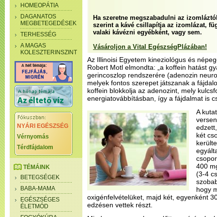
HOMEOPÁTIA
DAGANATOS
Ha szeretne megszabadulni az izomláztó
MEGBETEGEDÉSEK
szerint a kávé csillapítja az izomlázat, fü
valaki kávézni egyébként, vagy sem.
TERHESSÉG
A MAGAS
Vásároljon a Vital EgészségPlázában!
KOLESZTERINSZINT
Az Illinoisi Egyetem kineziológus és népe
Robert Motl elmondta: „a koffein hatást gy
gerincoszlop rendszerére (adenozin neur
melyek fontos szerepet játszanak a fájdal
koffein blokkolja az adenozint, mely kulcs
energiatovábbításban, így a fájdalmat is c
A kuta
versen
NYÁRI EGÉSZSÉG
edzett,
két cs
Vérnyomás
kerülte
Térdfájdalom
egyált
csopor
400 mg
TÉMÁINK
(3-4 c
BETEGSÉGEK
szobabi
BABA-MAMA
hogy m
oxigénfelvételüket, majd két, egyenként 3
EGÉSZSÉGES
edzésen vettek részt.
ÉLETMÓD