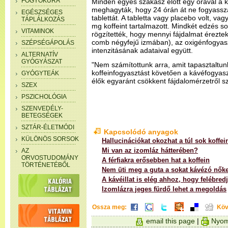
FOGYÓKÚRA
Minden egyes szakasz előtt egy órával a 
meghagyták, hogy 24 órán át ne fogyassza
EGÉSZSÉGES
tablettát. A tabletta vagy placebo volt, va
TÁPLÁLKOZÁS
mg koffeint tartalmazott. Mindkét edzés 
VITAMINOK
rögzítették, hogy mennyi fájdalmat érezte
comb négyfejű izmában), az oxigénfogyas
SZÉPSÉGÁPOLÁS
intenzitásának adataival együtt.
ALTERNATÍV
GYÓGYÁSZAT
"Nem számítottunk arra, amit tapasztaltun
koffeinfogyasztást követően a kávéfogyasz
GYÓGYTEÁK
élők egyaránt csökkent fájdalomérzetről s
SZEX
PSZICHOLÓGIA
SZENVEDÉLY-
BETEGSÉGEK
SZTÁR-ÉLETMÓDI
Kapcsolódó anyagok
KÜLÖNÖS SORSOK
Hallucinációkat okozhat a túl sok koffei
Mi van az izomláz hátterében?
AZ
ORVOSTUDOMÁNY
A férfiakra erősebben hat a koffein
TÖRTÉNETÉBŐL
Nem üti meg a guta a sokat kávézó nőke
A kávéillat is elég ahhoz, hogy felébred
Izomlázra jeges fürdő lehet a megoldás
Ossza meg:
Köv
email this page
|
Nyom