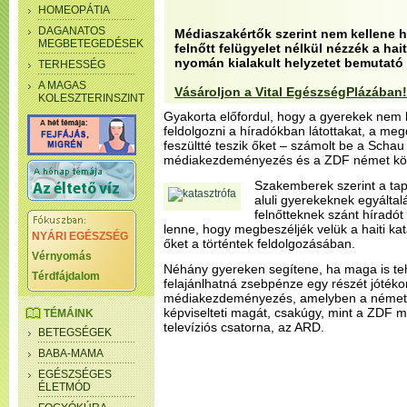
HOMEOPÁTIA
DAGANATOS
Médiaszakértők szerint nem kellene 
MEGBETEGEDÉSEK
felnőtt felügyelet nélkül nézzék a hai
nyomán kialakult helyzetet bemutató
TERHESSÉG
A MAGAS
Vásároljon a Vital EgészségPlázában!
KOLESZTERINSZINT
Gyakorta előfordul, hogy a gyerekek nem
feldolgozni a híradókban látottakat, a m
feszültté teszik őket – számolt be a Schau
médiakezdeményezés és a ZDF német közs
Szakemberek szerint a tap
aluli gyerekeknek egyálta
felnőtteknek szánt híradót
lenne, hogy megbeszéljék velük a haiti ka
NYÁRI EGÉSZSÉG
őket a történtek feldolgozásában.
Vérnyomás
Néhány gyereken segítene, ha maga is teh
Térdfájdalom
felajánlhatná zsebpénze egy részét jótéko
médiakezdeményezés, amelyben a német c
képviselteti magát, csakúgy, mint a ZDF me
TÉMÁINK
televíziós csatorna, az ARD.
BETEGSÉGEK
BABA-MAMA
EGÉSZSÉGES
ÉLETMÓD