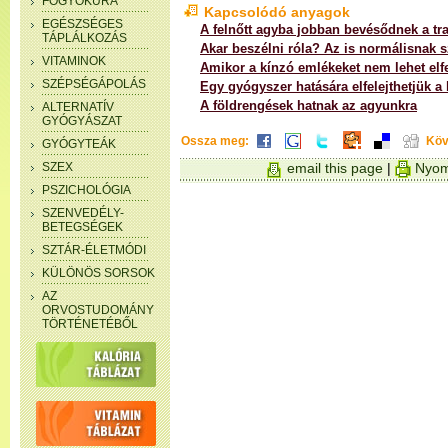
FOGYÓKÚRA
Kapcsolódó anyagok
EGÉSZSÉGES
A felnőtt agyba jobban bevésődnek a t
TÁPLÁLKOZÁS
Akar beszélni róla? Az is normálisnak 
VITAMINOK
Amikor a kínzó emlékeket nem lehet elfe
SZÉPSÉGÁPOLÁS
Egy gyógyszer hatására elfelejthetjük 
A földrengések hatnak az agyunkra
ALTERNATÍV
GYÓGYÁSZAT
Ossza meg:
Köv
GYÓGYTEÁK
SZEX
email this page
|
Nyom
PSZICHOLÓGIA
SZENVEDÉLY-
BETEGSÉGEK
SZTÁR-ÉLETMÓDI
KÜLÖNÖS SORSOK
AZ
ORVOSTUDOMÁNY
TÖRTÉNETÉBŐL