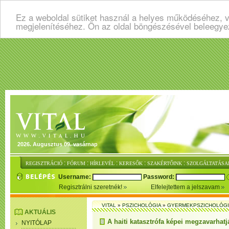
Ez a weboldal sütiket használ a helyes működéséhez, v
megjelenítéséhez. Ön az oldal böngészésével beleegye
2026. Augusztus 09. vasárnap
:
:
:
:
:
REGISZTRÁCIÓ
FÓRUM
HÍRLEVÉL
KERESŐK
SZAKÉRTŐINK
SZOLGÁLTATÁSA
Username:
Password:
Regisztrálni szeretnék!
Elfelejtettem a jelszavam
VITAL
»
PSZICHOLÓGIA
»
GYERMEKPSZICHOLÓG
AKTUÁLIS
A haiti katasztrófa képei megzavarhatj
NYITÓLAP