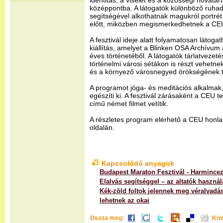
identitás, a viselet és a közösségi hovatart
középpontba. A látogatók különböző ruhad
segítségével alkothatnak magukról portr
előtt, miközben megismerkedhetnek a CEU
A fesztivál ideje alatt folyamatosan látog
kiállítás, amelyet a Blinken OSA Archívum 
éves történetéből. A látogatók tárlatveze
történelmi városi sétákon is részt vehetn
és a környező városnegyed örökségének tö
A programot jóga- és meditációs alkalmak,
egészíti ki. A fesztivál zárásaként a CEU t
című német filmet vetítik.
A részletes program elérhető a CEU honla
oldalán.
Kapcsolódó anyagok
Budapest Maraton Fesztivál - Harminceze
Elalvás segítséggel – az altatók használ
Kék-zöld foltok jelennek meg véralvadá
lehetnek az okai
Ossza meg:
Köv