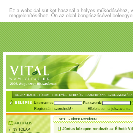
Ez a weboldal sütiket használ a helyes működéséhez, v
megjelenítéséhez. Ön az oldal böngészésével beleegye
2026. Augusztus 09. vasárnap
:
:
:
:
:
REGISZTRÁCIÓ
FÓRUM
HÍRLEVÉL
KERESŐK
SZAKÉRTŐINK
SZOLGÁLTATÁSA
Username:
Password:
Regisztrálni szeretnék!
Elfelejtettem a jelszavam
VITAL
»
HÍREK ARCHÍVUM
AKTUÁLIS
Június közepén rendezik az Élhető Vil
NYITÓLAP