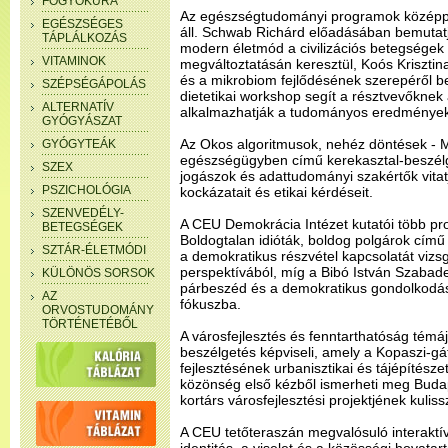
FOGYÓKÚRA
Az egészségtudományi programok középp
EGÉSZSÉGES
áll. Schwab Richárd előadásában bemutatj
TÁPLÁLKOZÁS
modern életmód a civilizációs betegségek 
VITAMINOK
megváltoztatásán keresztül, Koós Kriszt
és a mikrobiom fejlődésének szerepéről be
SZÉPSÉGÁPOLÁS
dietetikai workshop segít a résztvevőkne
ALTERNATÍV
alkalmazhatják a tudományos eredmények
GYÓGYÁSZAT
Az Okos algoritmusok, nehéz döntések - M
GYÓGYTEÁK
egészségügyben című kerekasztal-beszélg
SZEX
jogászok és adattudományi szakértők vitat
PSZICHOLÓGIA
kockázatait és etikai kérdéseit.
SZENVEDÉLY-
A CEU Demokrácia Intézet kutatói több pr
BETEGSÉGEK
Boldogtalan idióták, boldog polgárok cím
SZTÁR-ÉLETMÓDI
a demokratikus részvétel kapcsolatát vizsg
perspektívából, míg a Bibó István Szabade
KÜLÖNÖS SORSOK
párbeszéd és a demokratikus gondolkodás 
AZ
fókuszba.
ORVOSTUDOMÁNY
TÖRTÉNETÉBŐL
A városfejlesztés és fenntarthatóság témáj
beszélgetés képviseli, amely a Kopaszi-gá
fejlesztésének urbanisztikai és tájépítészet
közönség első kézből ismerheti meg Budap
kortárs városfejlesztési projektjének kulissz
A CEU tetőteraszán megvalósuló interaktív