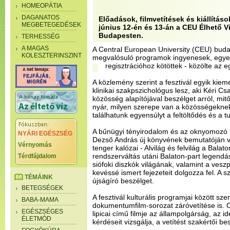
HOMEOPÁTIA
DAGANATOS
Előadások, filmvetítések és kiállításo
MEGBETEGEDÉSEK
június 12-én és 13-án a CEU Élhető V
Budapesten.
TERHESSÉG
A MAGAS
A Central European University (CEU) buda
KOLESZTERINSZINT
megvalósuló programok ingyenesek, egye
regisztrációhoz kötöttek - közölte az
A közlemény szerint a fesztivál egyik kie
klinikai szakpszichológus lesz, aki Kéri C
közösség alapítójával beszélget arról, mit
nyár, milyen szerepe van a közösségeknek
találhatunk egyensúlyt a feltöltődés és a tu
A bűnügyi tényirodalom és az oknyomozó ú
NYÁRI EGÉSZSÉG
Dezső András új könyvének bemutatóján v
Vérnyomás
tenger kalózai - Alvilág és felvilág a Balat
rendszerváltás utáni Balaton-part legendá
Térdfájdalom
siófoki diszkók világának, valamint a veszp
kevéssé ismert fejezeteit dolgozza fel. A 
TÉMÁINK
újságíró beszélget.
BETEGSÉGEK
A fesztivál kulturális programjai között sz
BABA-MAMA
dokumentumfilm-sorozat záróvetítése is. 
EGÉSZSÉGES
lipicai című filmje az állampolgárság, az i
ÉLETMÓD
kérdéseit vizsgálja, a vetítést szakértői be