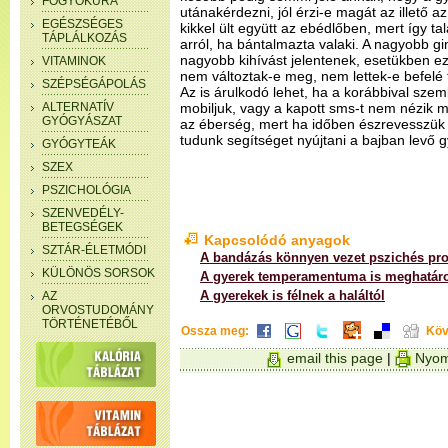
FOGYÓKÚRA
utánakérdezni, jól érzi-e magát az illető a
EGÉSZSÉGES
kikkel ült együtt az ebédlőben, mert így 
TÁPLÁLKOZÁS
arról, ha bántalmazta valaki. A nagyobb 
nagyobb kihívást jelentenek, esetükben ez
VITAMINOK
nem változtak-e meg, nem lettek-e befelé
SZÉPSÉGÁPOLÁS
Az is árulkodó lehet, ha a korábbival szem
ALTERNATÍV
mobiljuk, vagy a kapott sms-t nem nézik 
GYÓGYÁSZAT
az éberség, mert ha időben észrevesszük 
tudunk segítséget nyújtani a bajban levő 
GYÓGYTEÁK
SZEX
PSZICHOLÓGIA
SZENVEDÉLY-
BETEGSÉGEK
Kapcsolódó anyagok
SZTÁR-ÉLETMÓDI
A bandázás könnyen vezet pszichés p
KÜLÖNÖS SORSOK
A gyerek temperamentuma is meghatáro
A gyerekek is félnek a haláltól
AZ
ORVOSTUDOMÁNY
TÖRTÉNETÉBŐL
Ossza meg:
Köv
email this page
|
Nyom