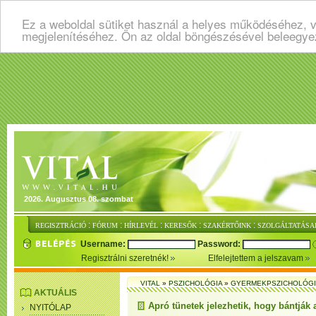
Ez a weboldal sütiket használ a helyes működéséhez, v
megjelenítéséhez. Ön az oldal böngészésével beleegye
2026. Augusztus 08. szombat
:
:
:
:
:
REGISZTRÁCIÓ
FÓRUM
HÍRLEVÉL
KERESŐK
SZAKÉRTŐINK
SZOLGÁLTATÁSA
Username:
Password:
Regisztrálni szeretnék!
Elfelejtettem a jelszavam
VITAL
»
PSZICHOLÓGIA
»
GYERMEKPSZICHOLÓG
AKTUÁLIS
Apró tünetek jelezhetik, hogy bántják 
NYITÓLAP