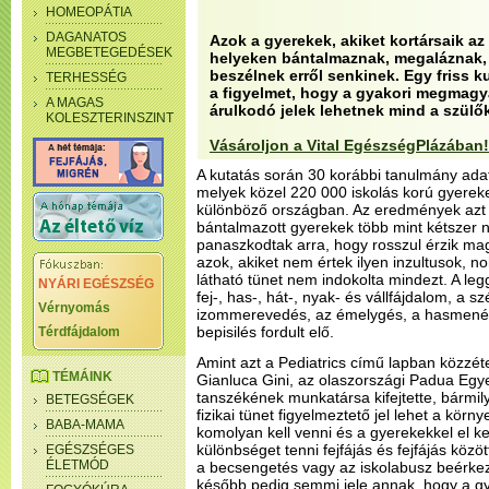
HOMEOPÁTIA
DAGANATOS
Azok a gyerekek, akiket kortársaik a
MEGBETEGEDÉSEK
helyeken bántalmaznak, megaláznak,
beszélnek erről senkinek. Egy friss ku
TERHESSÉG
a figyelmet, hogy a gyakori megmagya
A MAGAS
árulkodó jelek lehetnek mind a szülő
KOLESZTERINSZINT
Vásároljon a Vital EgészségPlázában!
A kutatás során 30 korábbi tanulmány ada
melyek közel 220 000 iskolás korú gyereke
különböző országban. Az eredmények azt 
bántalmazott gyerekek több mint kétszer 
panaszkodtak arra, hogy rosszul érzik mag
azok, akiket nem értek ilyen inzultusok, 
látható tünet nem indokolta mindezt. A le
NYÁRI EGÉSZSÉG
fej-, has-, hát-, nyak- és vállfájdalom, a s
Vérnyomás
izommerevedés, az émelygés, a hasmenés,
bepisilés fordult elő.
Térdfájdalom
Amint azt a Pediatrics című lapban közzét
TÉMÁINK
Gianluca Gini, az olaszországi Padua Egy
tanszékének munkatársa kifejtette, bárm
BETEGSÉGEK
fizikai tünet figyelmeztető jel lehet a kör
BABA-MAMA
komolyan kell venni és a gyerekekkel el ke
különbséget tenni fejfájás és fejfájás köz
EGÉSZSÉGES
ÉLETMÓD
a becsengetés vagy az iskolabusz beérkez
később pedig semmi jele annak, hogy a g