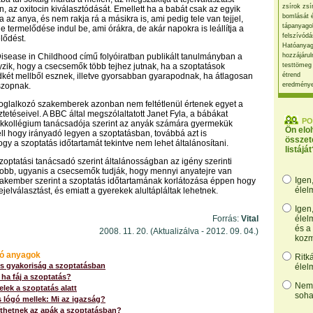
zsírok zsí
, az oxitocin kiválasztódását. Emellett ha a babát csak az egyik
bomlását 
a az anya, és nem rakja rá a másikra is, ami pedig tele van tejjel,
tápanyago
e termelődése indul be, ami órákra, de akár napokra is leállítja a
felszívódá
lődést.
Hatóanyag
Disease in Childhood című folyóiratban publikált tanulmányban a
hozzájárul
zik, hogy a csecsemők több tejhez jutnak, ha a szoptatások
testtömeg
két mellből esznek, illetve gyorsabban gyarapodnak, ha átlagosan
étrend
szopnak.
eredmény
foglalkozó szakemberek azonban nem feltétlenül értenek egyet a
tetéseivel. A BBC által megszólaltatott Janet Fyla, a bábákat
PO
zakkollégium tanácsadója szerint az anyák számára gyermekük
Ön elo
l hogy irányadó legyen a szoptatásban, továbbá azt is
összet
gy a szoptatás időtartamát tekintve nem lehet általánosítani.
listáját
szoptatási tanácsadó szerint általánosságban az igény szerinti
jobb, ugyanis a csecsemők tudják, hogy mennyi anyatejre van
Igen
akember szerint a szoptatás időtartamának korlátozása éppen hogy
élel
ejelválasztást, és emiatt a gyerekek alultápláltak lehetnek.
Igen
Forrás:
Vital
élel
és a
2008. 11. 20. (Aktualizálva - 2012. 09. 04.)
kozm
ó anyagok
Ritk
s gyakoriság a szoptatásban
élel
 ha fáj a szoptatás?
Nem,
telek a szoptatás alatt
soha
 lógó mellek: Mi az igazság?
thetnek az apák a szoptatásban?