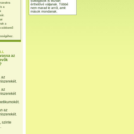
suttogások is tisztán
rsavakra
érthetővé váljanak. Többé
és a
nem marad le arról, amit
mások mondanak.
k
sát.
ai
nak a
 csökkentő
ességéhez.
LL
lvassa az
evők
?
, az
miszerekét.
, az
miszerekét
etikumokét.
án az
miszerekét.
 szinte
.