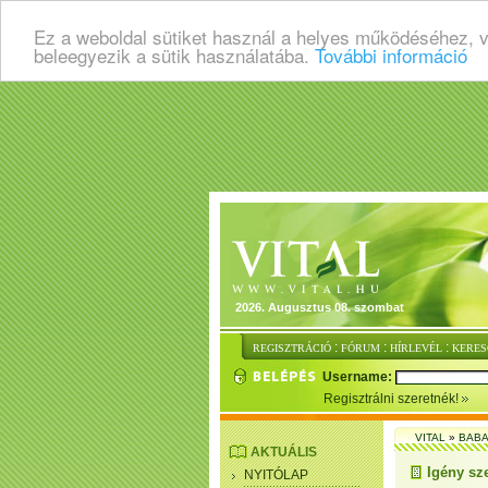
Ez a weboldal sütiket használ a helyes működéséhez, 
beleegyezik a sütik használatába.
További információ
2026. Augusztus 08. szombat
:
:
:
REGISZTRÁCIÓ
FÓRUM
HÍRLEVÉL
KERES
Username:
Regisztrálni szeretnék!
VITAL
»
BABA
AKTUÁLIS
Igény sz
NYITÓLAP