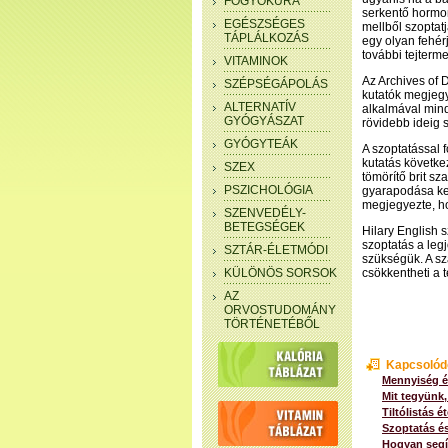
FOGYÓKÚRA
serkentő hormon
EGÉSZSÉGES
mellből szoptatj
TÁPLÁLKOZÁS
egy olyan fehérj
további tejterme
VITAMINOK
Az Archives of 
SZÉPSÉGÁPOLÁS
kutatók megjegy
ALTERNATÍV
alkalmával mind
GYÓGYÁSZAT
rövidebb ideig 
GYÓGYTEÁK
A szoptatással 
kutatás következ
SZEX
tömörítő brit s
PSZICHOLÓGIA
gyarapodása kel
megjegyezte, ho
SZENVEDÉLY-
BETEGSÉGEK
Hilary English 
szoptatás a leg
SZTÁR-ÉLETMÓDI
szükségük. A sz
KÜLÖNÖS SORSOK
csökkentheti a t
AZ
ORVOSTUDOMÁNY
TÖRTÉNETÉBŐL
Kapcsolód
Mennyiség é
Mit tegyünk,
Tiltólistás é
Szoptatás és
Hogyan segí