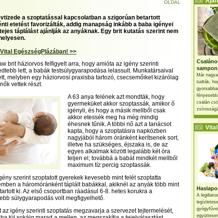
Ajánl
OLDAL
vtizede a szoptatással kapcsolatban a szigorúan betartott
ti etetést favorizálták, addig manapság inkább a baba igényei
tejes táplálást ajánlják az anyáknak. Egy brit kutatás szerint nem
 helyesen.
 Vital EgészségPlázában! >>
Csaláno
 brit háziorvos felfigyelt arra, hogy amióta az igény szerinti
sampon
jedtebb lett, a babák testsúlygyarapodása lelassult. Munkatársaival
Már nagya
tt, melyben egy háziorvosi praxisba tartozó, csecsemőiket kizárólag
tudták, ho
 nők vettek részt.
gyorsabban
fényesebb
A 63 anya felének azt mondták, hogy
csalán csö
gyermeküket akkor szoptassák, amikor ő
zsírosságá
igényli, és hogy a másik mellből csak
akkor etessék meg ha még mindig
éhesnek tűnik. A többi nő azt a tanácsot
Vital 
kapta, hogy a szoptatásra napközben
nagyjából három óránként kerítsenek sort,
illetve ha szükséges, éjszaka is, de az
egyes alkalmak között legalább két óra
teljen el; továbbá a babát mindkét mellből
maximum tíz percig szoptassák.
gény szerint szoptatott gyerekek kevesebb mint felét szoptatta
mben a háromóránként táplált babákkal, akiknél az anyák több mint
Haslapos
rtott ki. Az első csoportban ráadásul 6-8. hetes korukra a
A legillat
ebb súlygyarapodás volt megfigyelhető.
legízletes
gyógyfűve
t az igény szerinti szoptatás megzavarja a szervezet tejtermelését,
együttesen
ba túl sokáig marad a mellen, az megszakítja a tejelválasztást