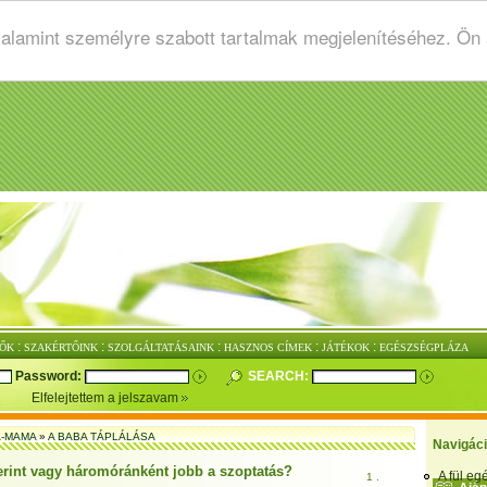
valamint személyre szabott tartalmak megjelenítéséhez. Ön
:
:
:
:
:
ŐK
SZAKÉRTŐINK
SZOLGÁLTATÁSAINK
HASZNOS CÍMEK
JÁTÉKOK
EGÉSZSÉGPLÁZA
Password:
SEARCH:
Elfelejtettem a jelszavam
-MAMA
»
A BABA TÁPLÁLÁSA
Navigác
erint vagy háromóránként jobb a szoptatás?
A fül e
1 .