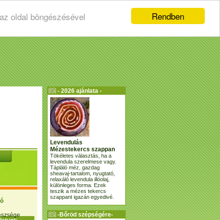
Rendben
 az oldal böngészésével
- 2026 ajánlata -
Levendulás
Mézestekercs szappan
Tökéletes választás, ha a
levendula szerelmese vagy.
Tápláló méz, gazdag
sheavaj-tartalom, nyugtató,
relaxáló levendula illóolaj,
különleges forma. Ezek
teszik a mézes tekercs
szappant igazán egyedivé.
ió
-Bőröd szépségére-
gészsége