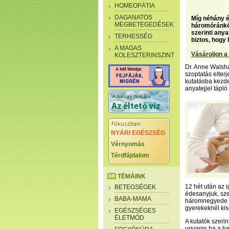
HOMEOPÁTIA
DAGANATOS
Míg néhány é
MEGBETEGEDÉSEK
háromóránkén
szerinti anya
TERHESSÉG
biztos, hogy
A MAGAS
Vásároljon a
KOLESZTERINSZINT
Dr. Anne Walshaw
szoptatás elter
kutatásba kezde
anyatejjel tápló
NYÁRI EGÉSZSÉG
Vérnyomás
Térdfájdalom
TÉMÁINK
12 hét után az i
BETEGSÉGEK
édesanyjuk, sze
BABA-MAMA
háromnegyede ta
gyerekeknél kis
EGÉSZSÉGES
ÉLETMÓD
A kutatók szerin
ugyanis ha a ba