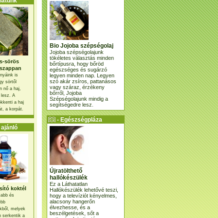
atunk
Bio Jojoba szépségolaj
Jojoba szépségolajunk
tökéletes választás minden
s-sörös
bőrtípusra, hogy bőröd
szappan
egészséges és sugárzó
legyen minden nap. Legyen
nyáink is
szó akár zsíros, pattanásos
gy sörtől
vagy száraz, érzékeny
 nő a haj,
bőrről, Jojoba
 lesz. A
Szépségolajunk mindig a
kkenti a haj
segítségedre lesz.
t, a korpát.
- Egészségpláza
ajánlatunk -
ajánló
Újratölthető
hallókészülék
Ez a Láthatatlan
ító koktél
Hallókészülék lehetővé teszi,
hogy a televíziót kényelmes,
osabb és
alacsony hangerőn
ebb
élvezhesse, és a
kből, melyek
beszélgetések, sőt a
 serkentik a