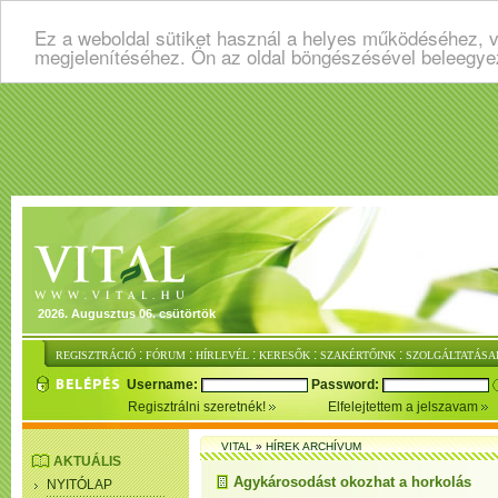
Ez a weboldal sütiket használ a helyes működéséhez, v
megjelenítéséhez. Ön az oldal böngészésével beleegye
2026. Augusztus 06. csütörtök
:
:
:
:
:
REGISZTRÁCIÓ
FÓRUM
HÍRLEVÉL
KERESŐK
SZAKÉRTŐINK
SZOLGÁLTATÁSA
Username:
Password:
Regisztrálni szeretnék!
Elfelejtettem a jelszavam
VITAL
»
HÍREK ARCHÍVUM
AKTUÁLIS
Agykárosodást okozhat a horkolás
NYITÓLAP