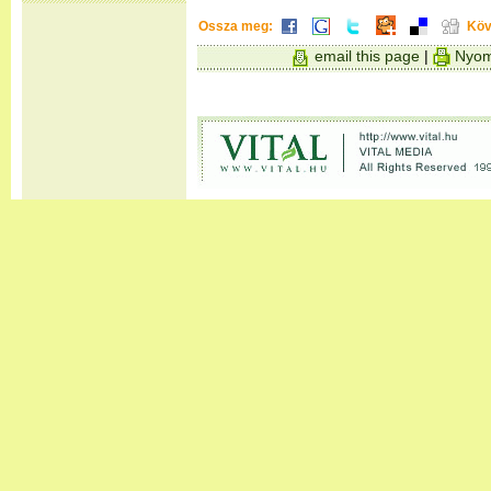
Ossza meg:
Köv
email this page
|
Nyom