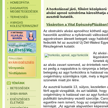
HOMEOPÁTIA
DAGANATOS
A horkolással járó, főként középkorú 
MEGBETEGEDÉSEK
alvási apnoé szindróma károsíthatja a
ausztrál kutatók.
TERHESSÉG
A MAGAS
Vásároljon a Vital EgészségPlázában!
KOLESZTERINSZINT
Az obstruktív alvási apnoéhoz köthető agy
hasonlók azokhoz a nyilvánvaló változáso
agyvérzésen átesett betegek vagy haldo
fedezték fel az ausztrál Új Dél-Walesi E
Részlegének kutatói.
Az alvási
légzéskim
tünetek é
NYÁRI EGÉSZSÉG
az alvás zavart szenved, az érintettek ne
Vérnyomás
ez pedig a nappalokra is rányomja a bélye
betegség az agyi funkciókra is hatással v
Térdfájdalom
oxigénhiány számlájára írják, mely a lég
szünetek miatt jön létre.
TÉMÁINK
Az ausztrál kutatók 13, súlyos, kezeletle
BETEGSÉGEK
férfi agyát vizsgálták, és azt találták, hog
BABA-MAMA
oxigénhiány is hatással van az agyi funkc
publikáló tanulmány vezető szerzője, Caro
EGÉSZSÉGES
egyelőre nem ismert, hogy az oxigénhiány 
ÉLETMÓD
kémiáját. „Az agynak alapvetően képesnek k