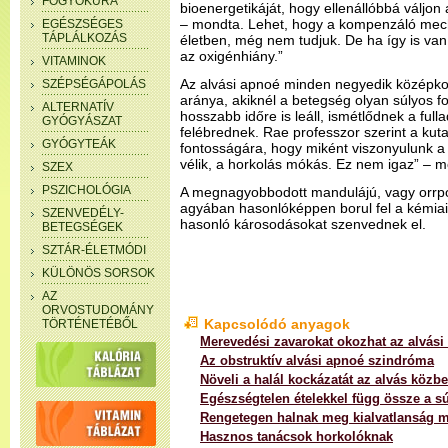
FOGYÓKÚRA
bioenergetikáját, hogy ellenállóbbá váljo
– mondta. Lehet, hogy a kompenzáló me
EGÉSZSÉGES
TÁPLÁLKOZÁS
életben, még nem tudjuk. De ha így is van
az oxigénhiány.”
VITAMINOK
Az alvási apnoé minden negyedik középkorú
SZÉPSÉGÁPOLÁS
aránya, akiknél a betegség olyan súlyos f
ALTERNATÍV
hosszabb időre is leáll, ismétlődnek a full
GYÓGYÁSZAT
felébrednek. Rae professzor szerint a kuta
GYÓGYTEÁK
fontosságára, hogy miként viszonyulunk a
vélik, a horkolás mókás. Ez nem igaz” – m
SZEX
PSZICHOLÓGIA
A megnagyobbodott mandulájú, vagy orrpo
agyában hasonlóképpen borul fel a kémiai
SZENVEDÉLY-
hasonló károsodásokat szenvednek el.
BETEGSÉGEK
SZTÁR-ÉLETMÓDI
KÜLÖNÖS SORSOK
AZ
ORVOSTUDOMÁNY
Kapcsolódó anyagok
TÖRTÉNETÉBŐL
Merevedési zavarokat okozhat az alvási
Az obstruktív alvási apnoé szindróma
Növeli a halál kockázatát az alvás köz
Egészségtelen ételekkel függ össze a s
Rengetegen halnak meg kialvatlanság m
Hasznos tanácsok horkolóknak