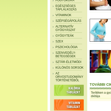
FOGYÓKÚRA
EGÉSZSÉGES
TÁPLÁLKOZÁS
VITAMINOK
SZÉPSÉGÁPOLÁS
ALTERNATÍV
GYÓGYÁSZAT
GYÓGYTEÁK
SZEX
PSZICHOLÓGIA
SZENVEDÉLY-
BETEGSÉGEK
SZTÁR-ÉLETMÓDI
KÜLÖNÖS SORSOK
AZ
ORVOSTUDOMÁNY
TÖRTÉNETÉBŐL
TOVÁBBI CI
Terítéken a gy
diétája