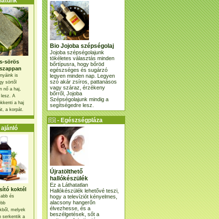
atunk
Bio Jojoba szépségolaj
Jojoba szépségolajunk
tökéletes választás minden
s-sörös
bőrtípusra, hogy bőröd
szappan
egészséges és sugárzó
legyen minden nap. Legyen
nyáink is
szó akár zsíros, pattanásos
gy sörtől
vagy száraz, érzékeny
 nő a haj,
bőrről, Jojoba
 lesz. A
Szépségolajunk mindig a
kkenti a haj
segítségedre lesz.
t, a korpát.
- Egészségpláza
ajánlatunk -
ajánló
Újratölthető
hallókészülék
Ez a Láthatatlan
ító koktél
Hallókészülék lehetővé teszi,
hogy a televíziót kényelmes,
osabb és
alacsony hangerőn
ebb
élvezhesse, és a
kből, melyek
beszélgetések, sőt a
 serkentik a