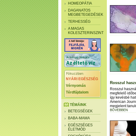
HOMEOPÁTIA
DAGANATOS
MEGBETEGEDÉSEK
TERHESSÉG
A MAGAS
KOLESZTERINSZINT
NYÁRI EGÉSZSÉG
Rosszul haszn
Vérnyomás
Rosszul használ
Térdfájdalom
megfelelő időb
így kevésbé hat
American Journ
TÉMÁINK
megjelent tanu
BŐVEBBEN
BETEGSÉGEK
BABA-MAMA
EGÉSZSÉGES
ÉLETMÓD