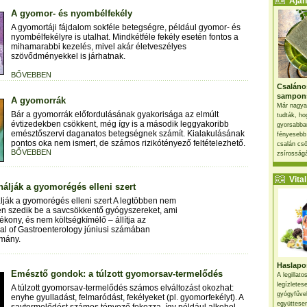
Ajánl
A gyomor- és nyombélfekély
A gyomortáji fájdalom sokféle betegségre, például gyomor- és
nyombélfekélyre is utalhat. Mindkétféle fekély esetén fontos a
mihamarabbi kezelés, mivel akár életveszélyes
szövődményekkel is járhatnak.
BŐVEBBEN
Csaláno
sampon
A gyomorrák
Már nagya
Bár a gyomorrák előfordulásának gyakorisága az elmúlt
tudták, ho
évtizedekben csökkent, még így is a második leggyakoribb
gyorsabban
emésztőszervi daganatos betegségnek számít. Kialakulásának
fényesebb
pontos oka nem ismert, de számos rizikótényező feltételezhető.
csalán csö
BŐVEBBEN
zsírosságá
Vital 
álják a gyomorégés elleni szert
ják a gyomorégés elleni szert A legtöbben nem
en szedik be a savcsökkentő gyógyszereket, ami
ékony, és nem költségkímélő – állítja az
al of Gastroenterology júniusi számában
lmány.
Haslapos
Emésztő gondok: a túlzott gyomorsav-termelődés
A legillat
legízletes
A túlzott gyomorsav-termelődés számos elváltozást okozhat:
gyógyfűve
enyhe gyulladást, felmaródást, fekélyeket (pl. gyomorfekélyt). A
együttesen