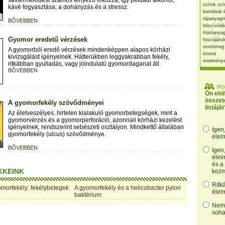
savtermelődést számos tényező fokozza, így például alkohol,
zsírok zsí
kávé fogyasztása; a dohányzás és a stressz.
bomlását 
tápanyago
BŐVEBBEN
felszívódá
Hatóanyag
Gyomor eredetű vérzések
hozzájárul
testtömeg
A gyomorból eredő vérzések mindenképpen alapos kórházi
étrend
kivizsgálást igényelnek. Hátterükben leggyakrabban fekély,
eredmény
ritkábban gyulladás, vagy jóindulatú gyomordaganat áll.
BŐVEBBEN
PO
Ön elo
összet
A gyomorfekély szövődményei
listáját
Az életveszélyes, hirtelen kialakuló gyomorbetegségek, mint a
gyomorvérzés és a gyomorperforáció, azonnali kórházi kezelést
igényelnek, rendszerint sebészeti osztályon. Mindkettő általában
Igen
gyomorfekély (ulcus) szövődménye.
élel
BŐVEBBEN
Igen
élel
és a
KKEINK
kozm
Ritk
omorfekély: fekélybetegek
A gyomorfekély és a helicobacter pylori
élel
baktérium
Nem,
soha