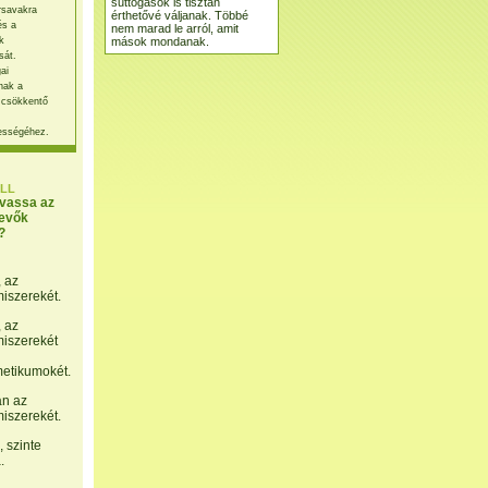
suttogások is tisztán
rsavakra
érthetővé váljanak. Többé
és a
nem marad le arról, amit
mások mondanak.
k
sát.
ai
nak a
 csökkentő
ességéhez.
LL
lvassa az
evők
?
, az
miszerekét.
, az
miszerekét
etikumokét.
án az
miszerekét.
 szinte
.