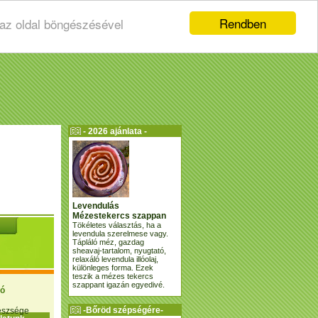
Rendben
 az oldal böngészésével
- 2026 ajánlata -
Levendulás
Mézestekercs szappan
Tökéletes választás, ha a
levendula szerelmese vagy.
Tápláló méz, gazdag
sheavaj-tartalom, nyugtató,
relaxáló levendula illóolaj,
különleges forma. Ezek
teszik a mézes tekercs
szappant igazán egyedivé.
ió
-Bőröd szépségére-
gészsége