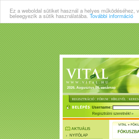
Ez a weboldal sütiket használ a helyes működéséhez, 
beleegyezik a sütik használatába.
További információ
2026. Augusztus 09. vasárnap
:
:
:
REGISZTRÁCIÓ
FÓRUM
HÍRLEVÉL
KERES
Username:
Regisztrálni szeretnék!
VITAL
»
FÓK
AKTUÁLIS
FÓKUSZB
NYITÓLAP