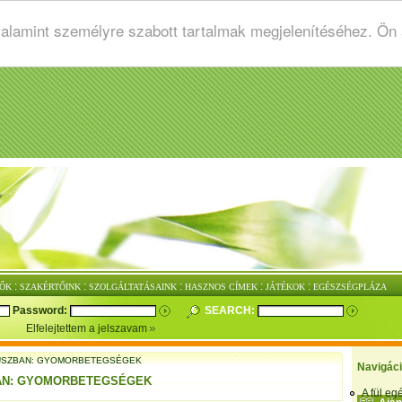
valamint személyre szabott tartalmak megjelenítéséhez. Ön
:
:
:
:
:
ŐK
SZAKÉRTŐINK
SZOLGÁLTATÁSAINK
HASZNOS CÍMEK
JÁTÉKOK
EGÉSZSÉGPLÁZA
Password:
SEARCH:
Elfelejtettem a jelszavam
USZBAN: GYOMORBETEGSÉGEK
Navigác
AN: GYOMORBETEGSÉGEK
A fül e