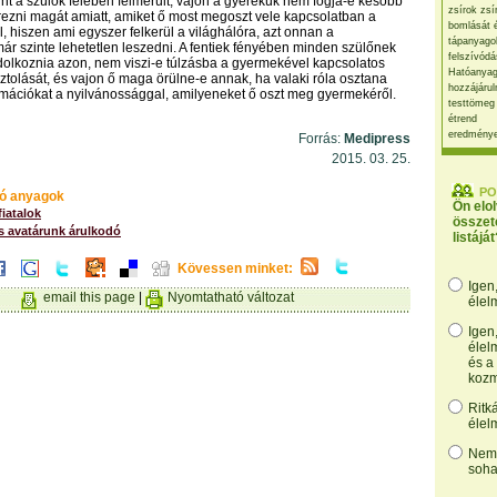
int a szülők felében felmerült, vajon a gyerekük nem fogja-e később
zsírok zsí
rezni magát amiatt, amiket ő most megoszt vele kapcsolatban a
bomlását 
, hiszen ami egyszer felkerül a világhálóra, azt onnan a
tápanyago
r szinte lehetetlen leszedni. A fentiek fényében minden szülőnek
felszívódá
olkoznia azon, nem viszi-e túlzásba a gyermekével kapcsolatos
Hatóanyag
ztolását, és vajon ő maga örülne-e annak, ha valaki róla osztana
hozzájárul
mációkat a nyilvánossággal, amilyeneket ő oszt meg gyermekéről.
testtömeg
étrend
eredmény
Forrás:
Medipress
2015. 03. 25.
PO
ó anyagok
Ön elo
iatalok
összet
s avatárunk árulkodó
listáját
Kövessen minket:
Igen
email this page
|
Nyomtatható változat
élel
Igen
élel
és a
kozm
Ritk
élel
Nem,
soha