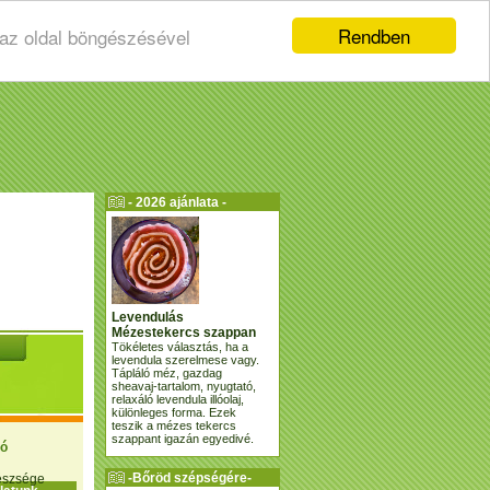
Rendben
 az oldal böngészésével
- 2026 ajánlata -
Levendulás
Mézestekercs szappan
Tökéletes választás, ha a
levendula szerelmese vagy.
Tápláló méz, gazdag
sheavaj-tartalom, nyugtató,
relaxáló levendula illóolaj,
különleges forma. Ezek
teszik a mézes tekercs
szappant igazán egyedivé.
ió
-Bőröd szépségére-
gészsége