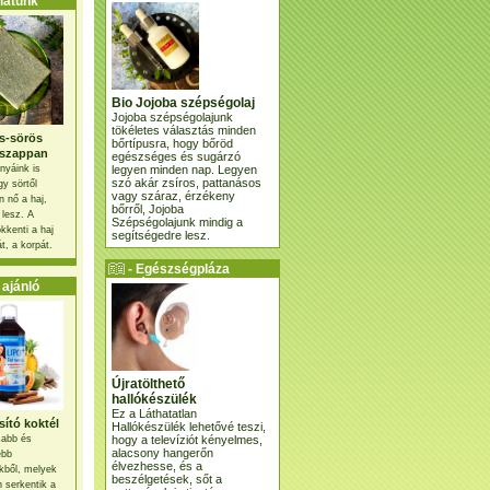
atunk
Bio Jojoba szépségolaj
Jojoba szépségolajunk
tökéletes választás minden
s-sörös
bőrtípusra, hogy bőröd
szappan
egészséges és sugárzó
legyen minden nap. Legyen
nyáink is
szó akár zsíros, pattanásos
gy sörtől
vagy száraz, érzékeny
 nő a haj,
bőrről, Jojoba
 lesz. A
Szépségolajunk mindig a
kkenti a haj
segítségedre lesz.
t, a korpát.
- Egészségpláza
ajánlatunk -
ajánló
Újratölthető
hallókészülék
Ez a Láthatatlan
ító koktél
Hallókészülék lehetővé teszi,
hogy a televíziót kényelmes,
osabb és
alacsony hangerőn
ebb
élvezhesse, és a
kből, melyek
beszélgetések, sőt a
 serkentik a