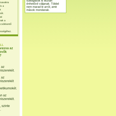
suttogások is tisztán
rsavakra
érthetővé váljanak. Többé
és a
nem marad le arról, amit
mások mondanak.
k
sát.
ai
nak a
 csökkentő
ességéhez.
LL
lvassa az
evők
?
, az
miszerekét.
, az
miszerekét
etikumokét.
án az
miszerekét.
 szinte
.