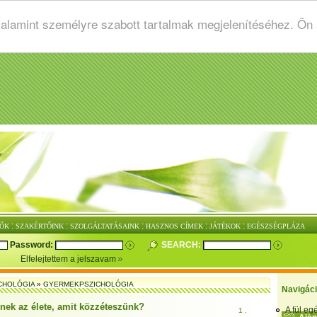
valamint személyre szabott tartalmak megjelenítéséhez. Ön
:
:
:
:
:
ŐK
SZAKÉRTŐINK
SZOLGÁLTATÁSAINK
HASZNOS CÍMEK
JÁTÉKOK
EGÉSZSÉGPLÁZA
Password:
SEARCH:
Elfelejtettem a jelszavam
CHOLÓGIA
»
GYERMEKPSZICHOLÓGIA
Navigác
inek az élete, amit közzéteszünk?
A fül e
1 .