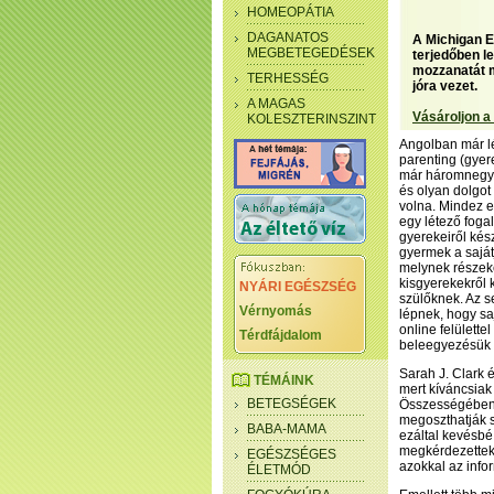
HOMEOPÁTIA
DAGANATOS
A Michigan E
MEGBETEGEDÉSEK
terjedőben l
mozzanatát m
TERHESSÉG
jóra vezet.
A MAGAS
Vásároljon a
KOLESZTERINSZINT
Angolban már lé
parenting (gyer
már háromnegyed
és olyan dolgot
volna. Mindez e
egy létező foga
gyerekeiről kész
gyermek a saját
melynek részeké
kisgyerekekről 
NYÁRI EGÉSZSÉG
szülőknek. Az 
Vérnyomás
lépnek, hogy sa
online felülette
Térdfájdalom
beleegyezésük 
Sarah J. Clark 
TÉMÁINK
mert kíváncsiak
BETEGSÉGEK
Összességében a
megoszthatják 
BABA-MAMA
ezáltal kevésbé
megkérdezettek
EGÉSZSÉGES
azokkal az info
ÉLETMÓD