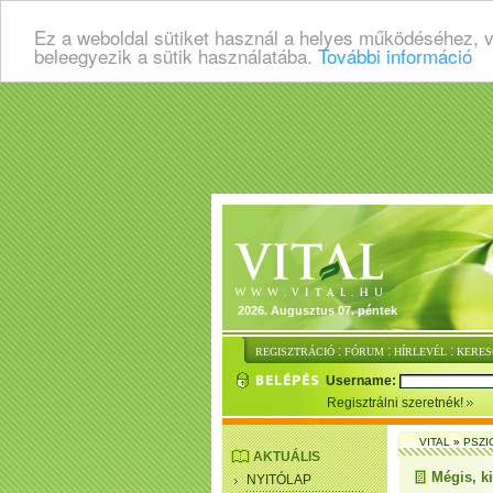
Ez a weboldal sütiket használ a helyes működéséhez, 
beleegyezik a sütik használatába.
További információ
2026. Augusztus 07. péntek
:
:
:
REGISZTRÁCIÓ
FÓRUM
HÍRLEVÉL
KERES
Username:
Regisztrálni szeretnék!
VITAL
»
PSZI
AKTUÁLIS
Mégis, k
NYITÓLAP