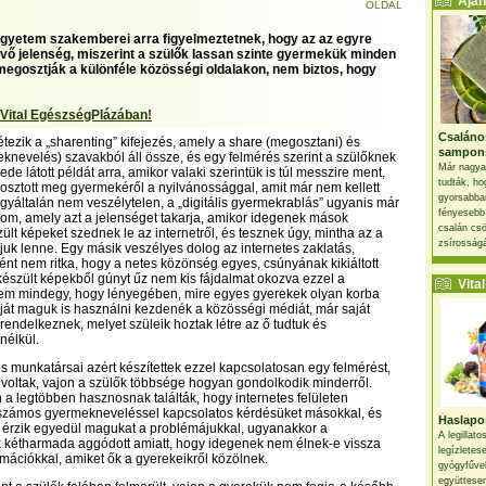
Ajánl
OLDAL
gyetem szakemberei arra figyelmeztetnek, hogy az az egyre
evő jelenség, miszerint a szülők lassan szinte gyermekük minden
egosztják a különféle közösségi oldalakon, nem biztos, hogy
 Vital EgészségPlázában!
Csaláno
tezik a „sharenting” kifejezés, amely a share (megosztani) és
sampon
eknevelés) szavakból áll össze, és egy felmérés szerint a szülőknek
Már nagya
e látott példát arra, amikor valaki szerintük is túl messzire ment,
tudták, ho
 osztott meg gyermekéről a nyilvánossággal, amit már nem kellett
gyorsabban
gyáltalán nem veszélytelen, a „digitális gyermekrablás” ugyanis már
fényesebb
lom, amely azt a jelenséget takarja, amikor idegenek mások
csalán csö
ült képeket szednek le az internetről, és tesznek úgy, mintha az a
zsírosságá
juk lenne. Egy másik veszélyes dolog az internetes zaklatás,
nt nem ritka, hogy a netes közönség egyes, csúnyának kikiáltott
készült képekből gúnyt űz nem kis fájdalmat okozva ezzel a
Vital 
sem mindegy, hogy lényegében, mire egyes gyerekek olyan korba
ját maguk is használni kezdenék a közösségi médiát, már saját
l rendelkeznek, melyet szüleik hoztak létre az ő tudtuk és
nélkül.
és munkatársai azért készítettek ezzel kapcsolatosan egy felmérést,
 voltak, vajon a szülők többsége hogyan gondolkodik minderről.
 legtöbben hasznosnak találták, hogy internetes felületen
számos gyermekneveléssel kapcsolatos kérdésüket másokkal, és
Haslapos
 érzik egyedül magukat a problémájukkal, ugyanakkor a
A legillat
 kétharmada aggódott amiatt, hogy idegenek nem élnek-e vissza
legízletes
rmációkkal, amiket ők a gyerekeikről közölnek.
gyógyfűve
együttesen