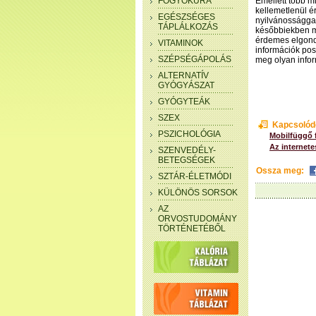
FOGYÓKÚRA
Emellett több m
kellemetlenül é
EGÉSZSÉGES
nyilvánossággal
TÁPLÁLKOZÁS
későbbiekben má
érdemes elgond
VITAMINOK
információk pos
SZÉPSÉGÁPOLÁS
meg olyan infor
ALTERNATÍV
GYÓGYÁSZAT
GYÓGYTEÁK
SZEX
Kapcsolód
PSZICHOLÓGIA
Mobilfüggő f
Az internete
SZENVEDÉLY-
BETEGSÉGEK
Ossza meg:
SZTÁR-ÉLETMÓDI
KÜLÖNÖS SORSOK
AZ
ORVOSTUDOMÁNY
TÖRTÉNETÉBŐL