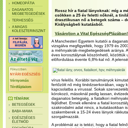
HOMEOPÁTIA
DAGANATOS
Rossz hír a fiatal lányoknak: míg a 
MEGBETEGEDÉSEK
csökken a 25 év feletti nőknél, a tini
drasztikusan nő a betegek száma – de
TERHESSÉG
Királyságbeli kutatásból.
A MAGAS
KOLESZTERINSZINT
Vásároljon a Vital EgészségPlázában!
A Manchesteri Egyetem kutatói a daganato
vizsgálva megfigyelték, hogy 1979 és 2003
a méhnyakrák-megbetegedések aránya. A 
éves korosztálynak köszönhető, közöttük 
előfordulása évente 6,8%-kal nő. A jelensé
NYÁRI EGÉSZSÉG
vírus felelős. Korábbi tanulmányok kimuta
Vérnyomás
fertőzött nő még tinédzserkorában, vagy k
Térdfájdalom
kapcsolatba a vírussal. Sokak szervezetéb
kórokozó, másoknál pedig lassan, évtizede
daganatos betegség, a fiatalkori méhnya
TÉMÁINK
fejlődhet. Ennek ellenére a fiatal korosztá
BETEGSÉGEK
szakirodalmi adat nincs, a kutatásokban is 
BABA-MAMA
szakemberek a 15-24 éves lányok rákkuta
szorgalmazzák.
EGÉSZSÉGES
ÉLETMÓD
A problémát az is tetézi, hogy a fiatal fel