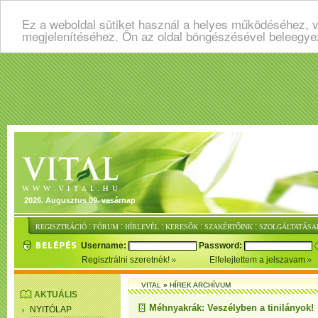
Ez a weboldal sütiket használ a helyes működéséhez, v
megjelenítéséhez. Ön az oldal böngészésével beleegye
2026. Augusztus 09. vasárnap
:
:
:
:
:
REGISZTRÁCIÓ
FÓRUM
HÍRLEVÉL
KERESŐK
SZAKÉRTŐINK
SZOLGÁLTATÁSA
Username:
Password:
Regisztrálni szeretnék!
Elfelejtettem a jelszavam
VITAL
»
HÍREK ARCHÍVUM
AKTUÁLIS
Méhnyakrák: Veszélyben a tinilányok!
NYITÓLAP