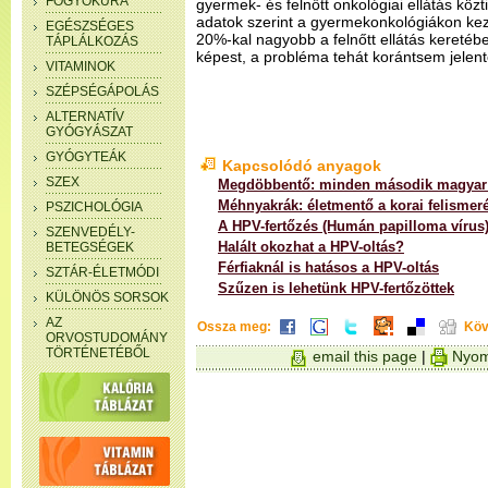
FOGYÓKÚRA
gyermek- és felnőtt onkológiai ellátás köz
adatok szerint a gyermekonkológiákon kezelt
EGÉSZSÉGES
20%-kal nagyobb a felnőtt ellátás keretébe
TÁPLÁLKOZÁS
képest, a probléma tehát korántsem jelent
VITAMINOK
SZÉPSÉGÁPOLÁS
ALTERNATÍV
GYÓGYÁSZAT
GYÓGYTEÁK
Kapcsolódó anyagok
SZEX
Megdöbbentő: minden második magyar n
Méhnyakrák: életmentő a korai felismer
PSZICHOLÓGIA
A HPV-fertőzés (Humán papilloma vírus
SZENVEDÉLY-
Halált okozhat a HPV-oltás?
BETEGSÉGEK
Férfiaknál is hatásos a HPV-oltás
SZTÁR-ÉLETMÓDI
Szűzen is lehetünk HPV-fertőzöttek
KÜLÖNÖS SORSOK
AZ
Ossza meg:
Köv
ORVOSTUDOMÁNY
TÖRTÉNETÉBŐL
email this page
|
Nyom